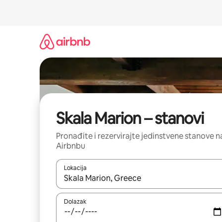
Prijeđi
na
sadržaj
Skala Marion – stanovi
Pronađite i rezervirajte jedinstvene stanove n
Airbnbu
Lokacija
Kada budu dostupni rezultati, moći ćete ih pregle
Dolazak