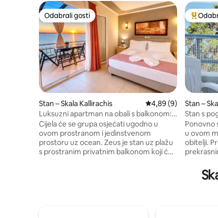
Odabrali gosti
Odabra
Odabrali gosti
Među naj
Stan – Skala Kallirachis
Prosječna ocjena: 4,89
4,89 (9)
Stan – Sk
Luksuzni apartman na obali s balkonom:
Stan s p
„Zeus”
Danae”
Cijela će se grupa osjećati ugodno u
Ponovno s
ovom prostranom i jedinstvenom
u ovom mi
prostoru uz ocean. Zeus je stan uz plažu
obitelji. 
s prostranim privatnim balkonom koji će
prekrasn
vam se svidjeti od prve sekunde. Idealan
za obitelji
je za obitelji ili parove koji traže privatnost
osoba. Sv
Sk
i jedinstven doživljaj. Uživajte u
dostupne 
prostranom apartmanu s modernim
Tradiciona
dizajnom, vrhunskim madracima,
dječje igr
potpuno opremljenom kuhinjom i
Dvije dvo
privatnim balkonom za vaše
balkonima