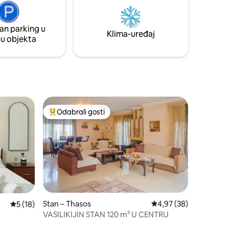
konoba. U blizini se nalazi besplatan javni
ca,
parking.
uređaj i
an parking u
ostupan po
Klima-uređaj
pu objekta
Odabrali gosti
nakom „Odabrali gosti”
Među najviše rangiranima s oznakom „Odabrali gosti”
Stan – Thasos
Prosječna ocjena: 4,97
4,97 (38)
Prosječna ocjena: 5/5, recenzija: 18
5 (18)
VASILIKIJIN STAN 120 m² U CENTRU