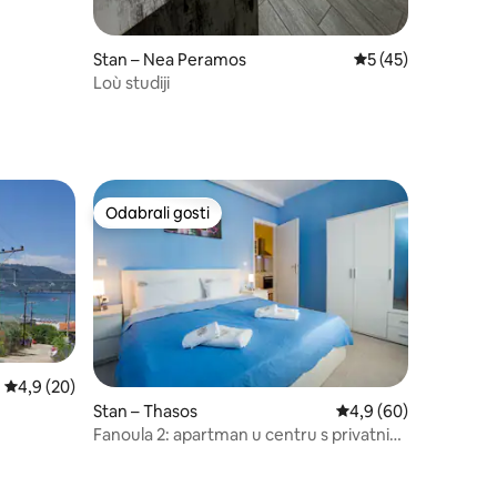
Stan – Nea Peramos
Prosječna ocjena: 5
5 (45)
Loù studiji
Odabrali gosti
Odabrali gosti
Prosječna ocjena: 4,9/5, recenzija: 20
4,9 (20)
Stan – Thasos
Prosječna ocjena: 4,9
4,9 (60)
Fanoula 2: apartman u centru s privatnim
parkingom