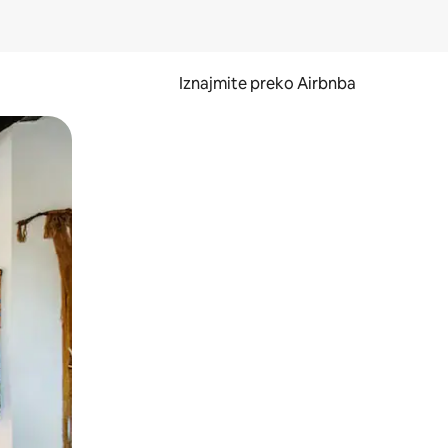
Iznajmite preko Airbnba
li prelaskom prstom po zaslonu.