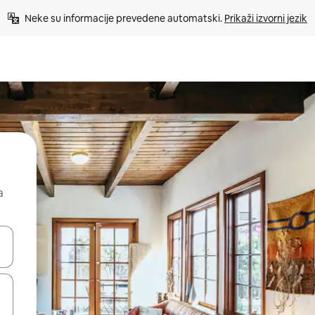
Neke su informacije prevedene automatski. 
Prikaži izvorni jezik
a
dati koristeći se strelicama prema gore i prema dolje, kao i dodirom i