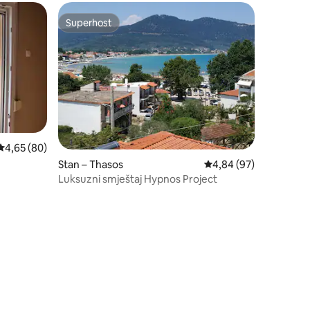
Superhost
Superhost
Prosječna ocjena: 4,65/5, recenzija: 80
4,65 (80)
Stan – Thasos
Prosječna ocjena: 4,84
4,84 (97)
Luksuzni smještaj Hypnos Project