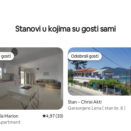
Stanovi u kojima su gosti sami
 gosti
Odabrali gosti
 gosti
Odabrali gosti
5, recenzija: 46
Stan – Chrisi Akti
Garsonjere Lena ( stan br. 6 )
ala Marion
Prosječna ocjena: 4,97/5, recenzija: 33
4,97 (33)
 Apartment