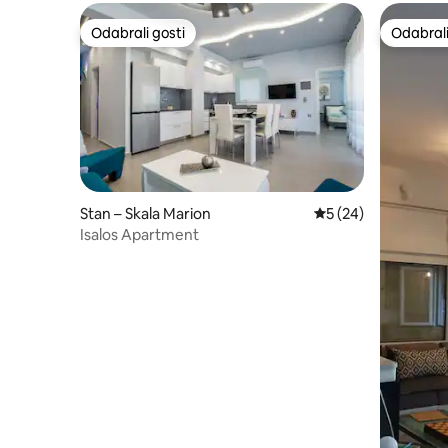
Odabrali gosti
Odabrali
Odabrali gosti
Odabrali
Stan – Skala Marion
Prosječna ocjena: 5/
5 (24)
Isalos Apartment