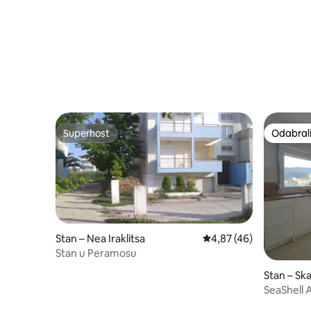
Superhost
Odabrali
Superhost
Odabrali
Stan – Nea Iraklitsa
Prosječna ocjena: 4,87/
4,87 (46)
Stan u Peramosu
Stan – Sk
SeaShell