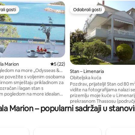
li gosti
Odabrali gosti
više rangiranima s oznakom „Odabrali gosti”
Odabrali gosti
/5, recenzija: 9
ala Marion
Prosječna ocjena: 5/5, recenzija: 22
5 (22)
ogledom na more „Odysseas &
Stan – Limenaria
e povežite s voljenim osobama
Obiteljska kuća
rnom smještaju prikladnom za
Pozdrav, prijatelji! Stan od 80 m²
Prozračan i lagan stan s
vidite na fotografijama nalazi se
im pogledom na more idealan
prizemlju moje kuće u Limenarij
 i prijatelje, koji može primiti do 7
prekrasnom Thassosu (područj
e 3 seoske plaže lako su
ala Marion – popularni sadržaji u stanov
Armeno). Nalazi se 200 metara
za 10 minuta hoda.
uređene plaže. Radi se o potpu
lne taverne, 2 mini-tržnice i
funkcionalnom prostoru, pog
alište udaljeni su 5 minuta hoda!
smještaj velike obitelji. Unutraš
krevetne spavaće sobe s
sastoji od dnevnog boravka s k
 i kupaonicama, potpuno