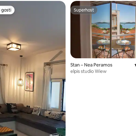
 gosti
Superhost
 gosti
Superhost
5, recenzija: 24
Stan – Nea Peramos
elpis studio Wiew