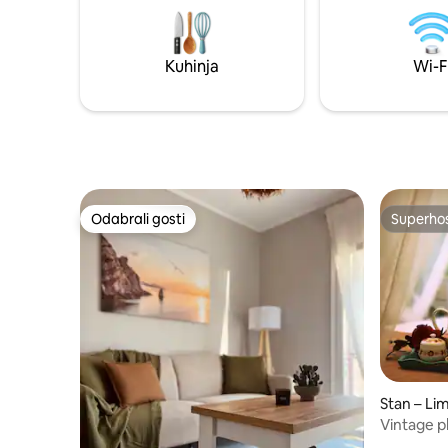
najdragocjenije trenutke. Uz zadivljujuće
opremljena
zalaske sunca, ovo je idealno mjesto za
kauč s 2 
opuštanje i uživanje u odmoru uz more.
nalaze se 
Kuhinja
Wi-F
Odabrali gosti
Superho
Odabrali gosti
Superho
Stan – Li
Vintage p