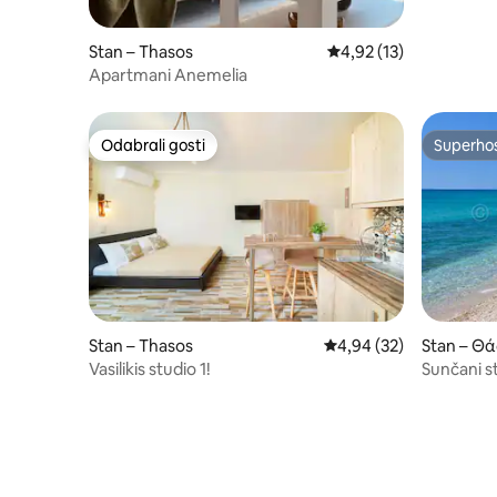
Stan – Thasos
Prosječna ocjena: 4,92/
4,92 (13)
Apartmani Anemelia
Odabrali gosti
Superho
Odabrali gosti
Superho
Stan – Thasos
Prosječna ocjena: 4,94/
4,94 (32)
Stan – Θ
Vasilikis studio 1!
Sunčani st