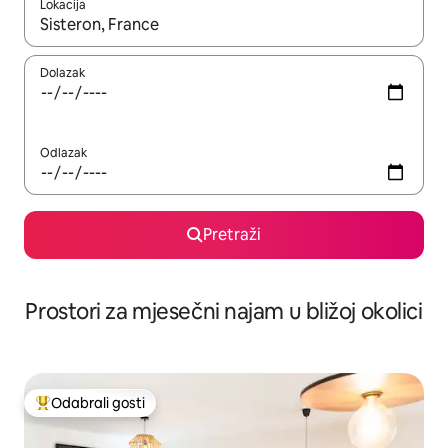
Lokacija
Kada budu dostupni rezultati, moći ćete ih pregledati koristeći
Dolazak
Odlazak
Pretraži
Prostori za mjesečni najam u bližoj okolici
Odabrali gosti
Među najviše rangiranima s oznakom „Odabrali gosti”