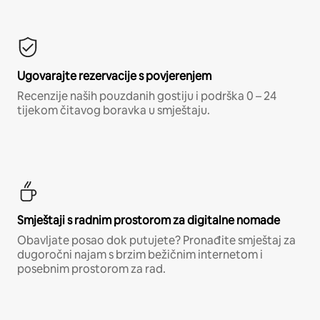
Ugovarajte rezervacije s povjerenjem
Recenzije naših pouzdanih gostiju i podrška 0 – 24
tijekom čitavog boravka u smještaju.
Smještaji s radnim prostorom za digitalne nomade
Obavljate posao dok putujete? Pronađite smještaj za
dugoročni najam s brzim bežičnim internetom i
posebnim prostorom za rad.