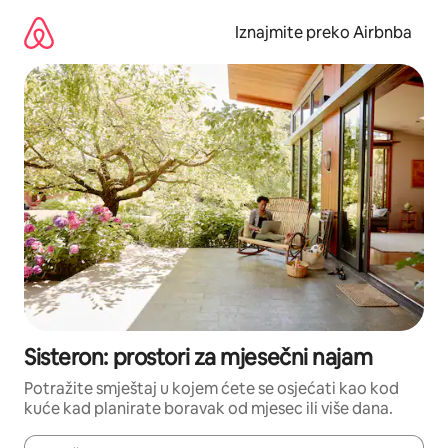
Prijeđi
na
Iznajmite preko Airbnba
sadržaj
Sisteron: prostori za mjesečni najam
Potražite smještaj u kojem ćete se osjećati kao kod
kuće kad planirate boravak od mjesec ili više dana.