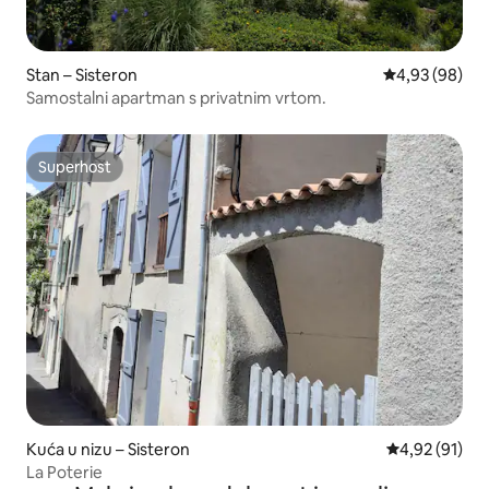
Stan – Sisteron
Prosječna ocje
4,93 (98)
Samostalni apartman s privatnim vrtom.
Superhost
Superhost
Kuća u nizu – Sisteron
Prosječna ocje
4,92 (91)
La Poterie