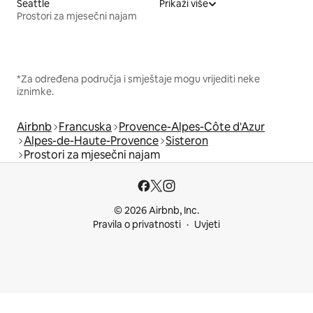
Seattle
Prikaži više
Prostori za mjesečni najam
*Za određena područja i smještaje mogu vrijediti neke
iznimke.
Airbnb
Francuska
Provence-Alpes-Côte d'Azur
Alpes-de-Haute-Provence
Sisteron
Prostori za mjesečni najam
© 2026 Airbnb, Inc.
Pravila o privatnosti
Uvjeti