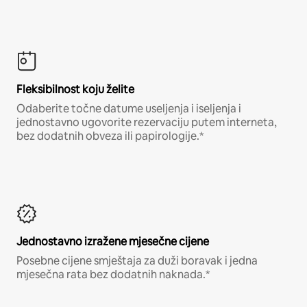
Fleksibilnost koju želite
Odaberite točne datume useljenja i iseljenja i
jednostavno ugovorite rezervaciju putem interneta,
bez dodatnih obveza ili papirologije.*
Jednostavno izražene mjesečne cijene
Posebne cijene smještaja za duži boravak i jedna
mjesečna rata bez dodatnih naknada.*