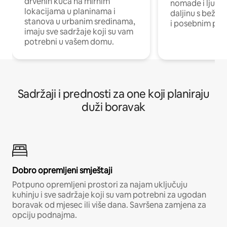
drvenih kuća na mirnim
nomade i ljude 
lokacijama u planinama i
daljinu s bežič
stanova u urbanim sredinama,
i posebnim pro
imaju sve sadržaje koji su vam
potrebni u vašem domu.
Sadržaji i prednosti za one koji planiraju
duži boravak
Dobro opremljeni smještaji
Potpuno opremljeni prostori za najam uključuju
kuhinju i sve sadržaje koji su vam potrebni za ugodan
boravak od mjesec ili više dana. Savršena zamjena za
opciju podnajma.