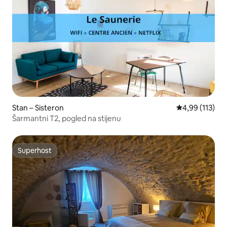
Stan – Sisteron
Prosječna ocjen
4,99 (113)
Šarmantni T2, pogled na stijenu
Superhost
Superhost