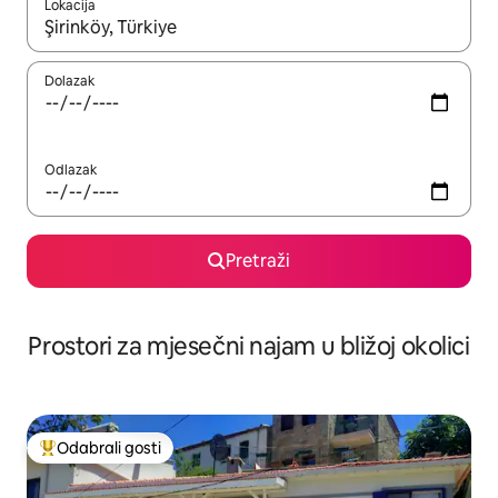
Lokacija
Kada budu dostupni rezultati, moći ćete ih pregledati koristeći
Dolazak
Odlazak
Pretraži
Prostori za mjesečni najam u bližoj okolici
Odabrali gosti
Među najviše rangiranima s oznakom „Odabrali gosti”