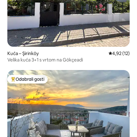
Kuća – Şirinköy
Prosječna ocje
4,92 (12)
Velika kuća 3+1 s vrtom na Gökçeadi
Odabrali gosti
Među najviše rangiranima s oznakom „Odabrali gosti”