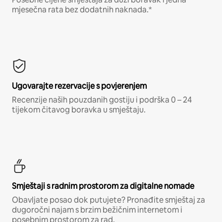
mjesečna rata bez dodatnih naknada.*
Ugovarajte rezervacije s povjerenjem
Recenzije naših pouzdanih gostiju i podrška 0 – 24
tijekom čitavog boravka u smještaju.
Smještaji s radnim prostorom za digitalne nomade
Obavljate posao dok putujete? Pronađite smještaj za
dugoročni najam s brzim bežičnim internetom i
posebnim prostorom za rad.