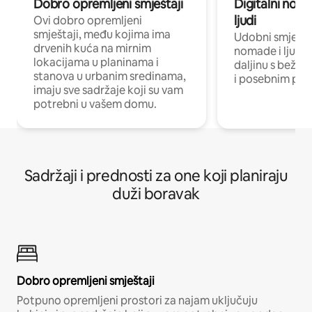
Dobro opremljeni smještaji
Digitalni noma
ljudi
Ovi dobro opremljeni
smještaji, među kojima ima
Udobni smještaj
drvenih kuća na mirnim
nomade i ljude 
lokacijama u planinama i
daljinu s bežič
stanova u urbanim sredinama,
i posebnim pro
imaju sve sadržaje koji su vam
potrebni u vašem domu.
Sadržaji i prednosti za one koji planiraju
duži boravak
Dobro opremljeni smještaji
Potpuno opremljeni prostori za najam uključuju