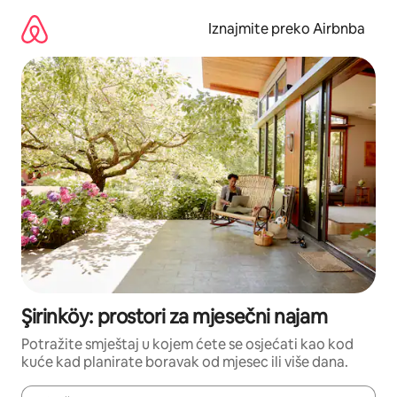
Prijeđi
na
Iznajmite preko Airbnba
sadržaj
Şirinköy: prostori za mjesečni najam
Potražite smještaj u kojem ćete se osjećati kao kod
kuće kad planirate boravak od mjesec ili više dana.