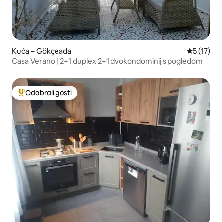
Kuća – Gökçeada
Prosječna 
5 (17)
Casa Verano | 2+1 duplex 2+1 dvokondominij s pogledom
Odabrali gosti
Među najviše rangiranima s oznakom „Odabrali gosti”