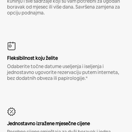
kuhinju i sve sadržaje koji su vam potrebni za ugodan
boravak od mjesec ili više dana. Savršena zamjena za
opciju podnajma.
Fleksibilnost koju želite
Odaberite točne datume useljenja i iseljenja i
jednostavno ugovorite rezervaciju putem interneta,
bez dodatnih obveza ili papirologije.*
Jednostavno izražene mjesečne cijene
Posebne cijene smještaja za duži boravak i jedna