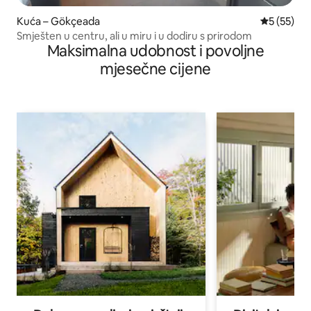
Kuća – Gökçeada
Prosječna 
5 (55)
Smješten u centru, ali u miru i u dodiru s prirodom
Maksimalna udobnost i povoljne
mjesečne cijene