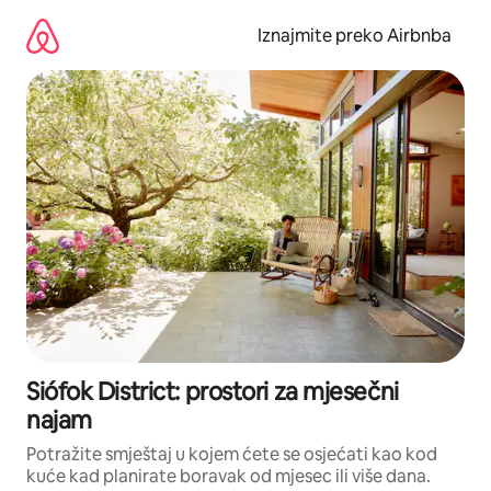
Prijeđi
na
Iznajmite preko Airbnba
sadržaj
Siófok District: prostori za mjesečni
najam
Potražite smještaj u kojem ćete se osjećati kao kod
kuće kad planirate boravak od mjesec ili više dana.