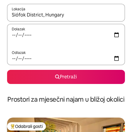
Lokacija
Kada budu dostupni rezultati, moći ćete ih pregledati koristeći
Dolazak
Odlazak
Pretraži
Prostori za mjesečni najam u bližoj okolici
Odabrali gosti
Među najviše rangiranima s oznakom „Odabrali gosti”