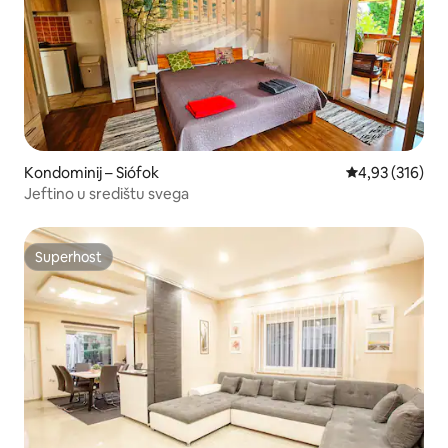
Kondominij – Siófok
Prosječna ocjen
4,93 (316)
Jeftino u središtu svega
Superhost
Superhost