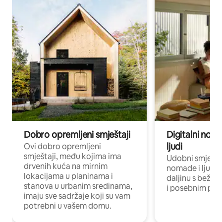
Dobro opremljeni smještaji
Digitalni noma
ljudi
Ovi dobro opremljeni
smještaji, među kojima ima
Udobni smještaj
drvenih kuća na mirnim
nomade i ljude 
lokacijama u planinama i
daljinu s bežič
stanova u urbanim sredinama,
i posebnim pro
imaju sve sadržaje koji su vam
potrebni u vašem domu.