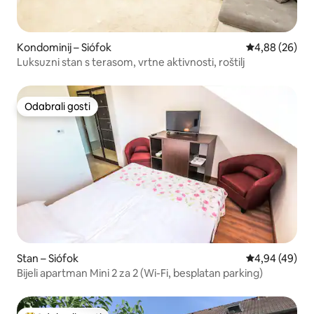
Kondominij – Siófok
Prosječna ocje
4,88 (26)
Luksuzni stan s terasom, vrtne aktivnosti, roštilj
Odabrali gosti
Odabrali gosti
Stan – Siófok
Prosječna ocje
4,94 (49)
Bijeli apartman Mini 2 za 2 (Wi-Fi, besplatan parking)