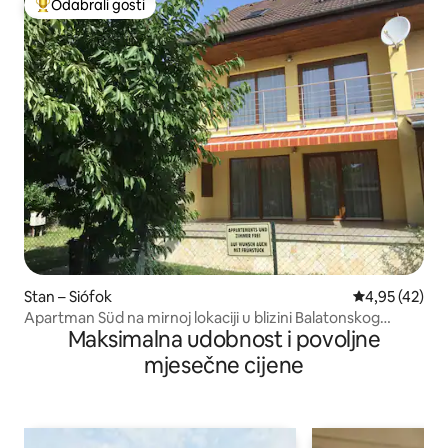
Odabrali gosti
Među najviše rangiranima s oznakom „Odabrali gosti”
Stan – Siófok
Prosječna ocje
4,95 (42)
Apartman Süd na mirnoj lokaciji u blizini Balatonskog
Maksimalna udobnost i povoljne
jezera
mjesečne cijene