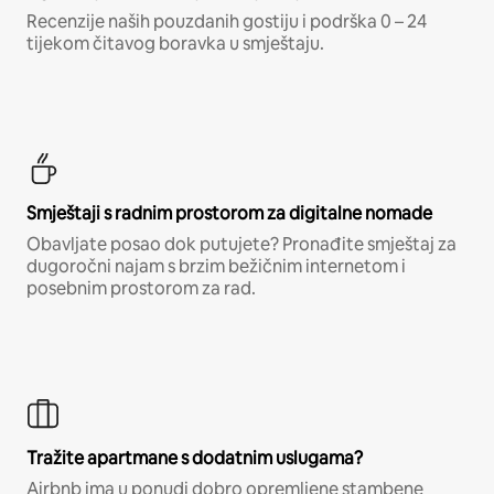
Recenzije naših pouzdanih gostiju i podrška 0 – 24
tijekom čitavog boravka u smještaju.
Smještaji s radnim prostorom za digitalne nomade
Obavljate posao dok putujete? Pronađite smještaj za
dugoročni najam s brzim bežičnim internetom i
posebnim prostorom za rad.
Tražite apartmane s dodatnim uslugama?
Airbnb ima u ponudi dobro opremljene stambene