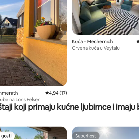
, recenzija: 112
Kuća – Mechernich
P
Crvena kuća u Veytalu
immerath
Prosječna ocjena: 4,94/5, recenzija: 17
4,94 (17)
ube na Löns Felsen
taji koji primaju kućne ljubimce i imaju
 gosti
Superhost
 gosti
Superhost