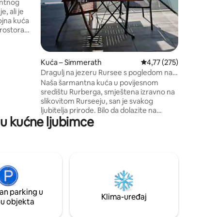
Fi: → S
antnog
, ali je
ojna kuća
rostora
ntastičan
a, samo je
Kuća – Simmerath
Prosječna ocjena: 4,77/
4,77 (275)
Dragulj na jezeru Rursee s pogledom na
ulazite na
jezero u srcu Rurberga
Naša šarmantna kuća u povijesnom
onschau u
središtu Rurberga, smještena izravno na
slikovitom Rurseeju, san je svakog
ljubitelja prirode. Bilo da dolazite na
ju kućne ljubimce
planinarenje, vožnju biciklom, jedrenje ili
jednostavno uživanje u tišini, zadivljujuća
pozadina okolnih planina i zelena oaza
jezera nude savršenu pozornicu. Uronite
u spokoj i ljepotu prirode koja vas
okružuje i ostavite svakodnevni život za
sobom. Vaše idilično iskustvo započinje
ovdje.
an parking u
Klima-uređaj
pu objekta