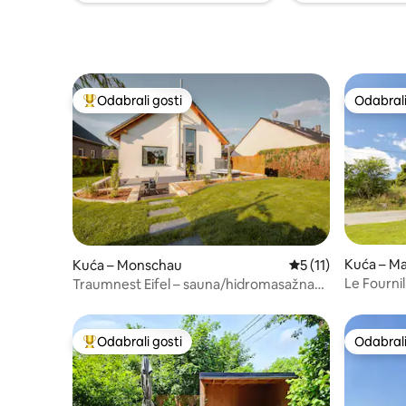
Odabrali gosti
Odabrali
Među najviše rangiranima s oznakom „Odabrali gosti”
Odabrali
Kuća – M
Kuća – Monschau
Prosječna ocjena: 5
5 (11)
Le Fourni
Traumnest Eifel – sauna/hidromasažna
kada
Odabrali gosti
Odabrali
Među najviše rangiranima s oznakom „Odabrali gosti”
Odabrali