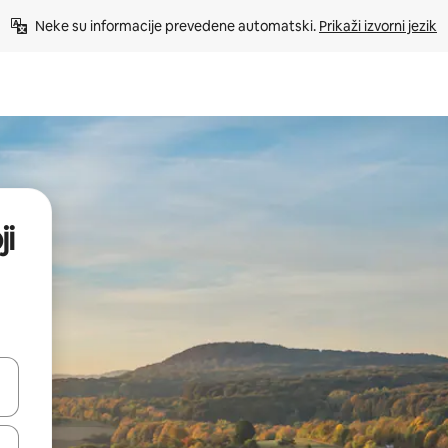
Neke su informacije prevedene automatski. 
Prikaži izvorni jezik
ji
dati koristeći se strelicama prema gore i prema dolje, kao i dodirom i