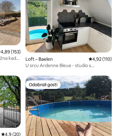
rosječna ocjena: 4,89/5, recenzija: 153
4,89 (153)
ažna kada,
Loft – Baelen
Prosječna ocjena: 4,92/
4,92 (110)
U srcu Ardenne Bleue - studio s
bazenom
Odabrali gosti
Odabrali gosti
Prosječna ocjena: 4,9/5, recenzija: 20
4,9 (20)