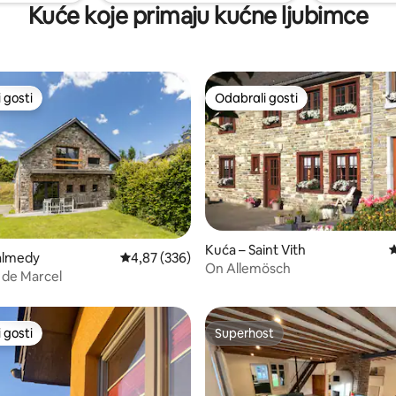
Kuće koje primaju kućne ljubimce
 gosti
Odabrali gosti
 gosti
Odabrali gosti
Kuća – Saint Vith
P
almedy
Prosječna ocjena: 4,87/5, recenzija: 336
4,87 (336)
/5, recenzija: 11
On Allemösch
l de Marcel
 gosti
Superhost
 gosti
Superhost