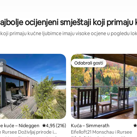
jbolje ocijenjeni smještaji koji primaju
ji koji primaju kućne ljubimce imaju visoke ocjene u pogledu loka
st
Odabrali gosti
st
Odabrali gosti
, recenzija: 117
ne kuće – Nideggen
Prosječna ocjena: 4,95/5, recenzija: 216
4,95 (216)
Kuća – Simmerath
P
Rursee Doživljaj prirode i
Eifelloft21 Monschau i Rursee