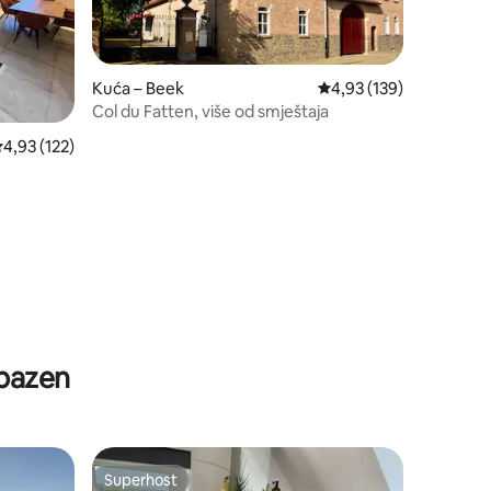
Kuća – Beek
Prosječna ocjena: 4,93/
4,93 (139)
Col du Fatten, više od smještaja
rosječna ocjena: 4,93/5, recenzija: 122
4,93 (122)
 bazen
Superhost
Superhost