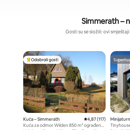
Simmerath – na
Gosti su se složili: ovi smješta
Odabrali gosti
Superho
Među najviše rangiranima s oznakom „Odabrali gosti”
Superho
Kuća – Simmerath
Prosječna ocjena: 4,87/5
4,87 (117)
Minijatur
Kuća za odmor Wilden 850 m² ograđena
Tinyhouse 