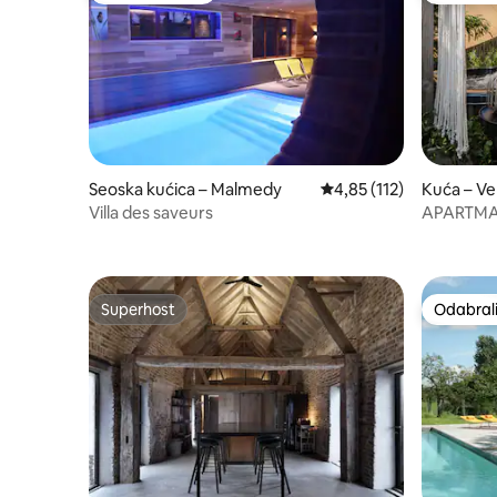
Seoska kućica – Malmedy
Prosječna ocjena: 4,85/5
4,85 (112)
Kuća – Ve
Villa des saveurs
APARTMA
ZA 2 OSO
Superhost
Odabrali
Superhost
Odabrali