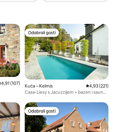
Odabrali gosti
Odabrali gosti
rosječna ocjena: 4,91/5, recenzija: 107
4,91 (107)
Kuća – Kelmis
Prosječna ocjena: 4,93/
4,93 (221)
Casa-Liesy s Jacuzzijem + bazen i sauna
+ kamin
Odabrali gosti
Odabrali gosti