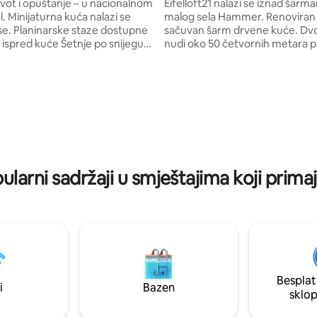
ivot i opuštanje – u nacionalnom
Eifelloft21 nalazi se iznad šarm
l. Minijaturna kuća nalazi se
malog sela Hammer. Renoviran je
se. Planinarske staze dostupne
sačuvan šarm drvene kuće. Dv
ispred kuće Šetnje po snijegu i
nudi oko 50 četvornih metara p
plina u seoskoj kućici
za dvije osobe. Zbog koncepta
u opuštanje i udobnost. Ljeti
otvorenog stanovanja, imate fa
o s plažom poziva na kupanje i
pogled na prirodu sa svih stran
portove. Nema izravnog
WC školjka odvojena vratima. Iz dnevnog
 jezero (drveće ispred), ali do
boravka s otvorenom kuhinjom 
g pogleda „Na prekrasan
balkon. Rursee, Hohe Venn i M
ožete doći za dvije minute (100
blizini. Cijena uključuje cijenu noćenja od
noću možete promatrati
5% na Eiffelu.
 nesmetane.
larni sadržaji u smještajima koji prima
Besplat
i
Bazen
sklo