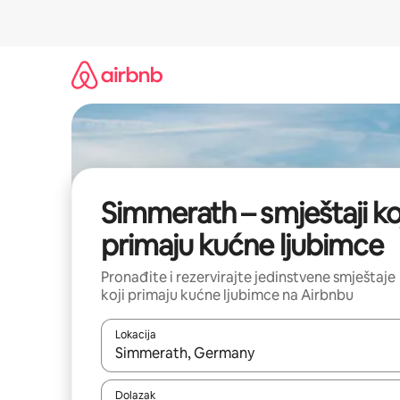
Prijeđi
na
sadržaj
Simmerath – smještaji ko
primaju kućne ljubimce
Pronađite i rezervirajte jedinstvene smještaje
koji primaju kućne ljubimce na Airbnbu
Lokacija
Kada budu dostupni rezultati, moći ćete ih pregle
Dolazak