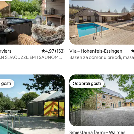
, recenzija: 112
rviers
Prosječna ocjena: 4,97/5, recenzija: 153
4,97 (153)
Vila – Hohenfels-Essingen
P
N S JACUZZIJEM I SAUNOM
Bazen za odmor u prirodi, mas
BE
sauna, pješačke staze
 gosti
Odabrali gosti
 gosti
Odabrali gosti
Smještaj na farmi – Waimes