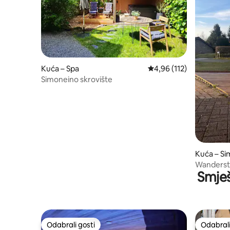
Kuća – Spa
Prosječna ocjena: 4,96/5
4,96 (112)
Simoneino skrovište
Kuća – S
Wanderst
Smješ
Odabrali gosti
Odabrali
Odabrali gosti
Odabrali