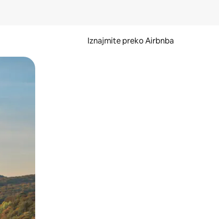
Iznajmite preko Airbnba
li prelaskom prstom po zaslonu.