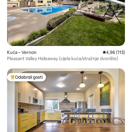
Kuća – Vernon
Prosječna ocjen
4,96 (113)
Pleasant Valley Hideaway (cijela kuća/stražnje dvorište)
Odabrali gosti
Među najviše rangiranima s oznakom „Odabrali gosti”