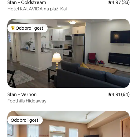
Stan – Coldstream
Prosječna ocje
4,97 (33)
Hotel KALAVIDA na plaži Kal
Odabrali gosti
Među najviše rangiranima s oznakom „Odabrali gosti”
Stan – Vernon
Prosječna ocje
4,91 (64)
Foothills Hideaway
Odabrali gosti
Odabrali gosti