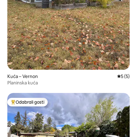
Kuća – Vernon
Prosječna
5 (5)
Planinska kuća
Odabrali gosti
Među najviše rangiranima s oznakom „Odabrali gosti”