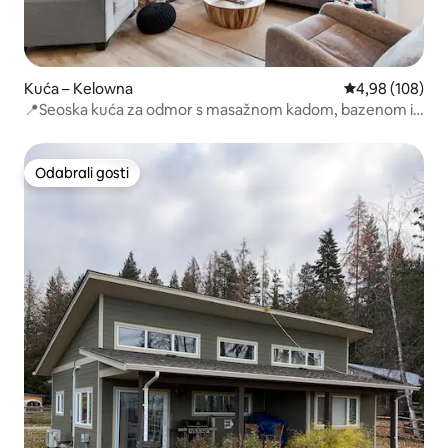
Kuća – Kelowna
Prosječna ocjen
4,98 (108)
📍Seoska kuća za odmor s masažnom kadom, bazenom i
pogledom na jezero!
Odabrali gosti
Odabrali gosti