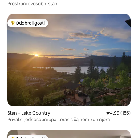
Prostrani dvosobni stan
Odabrali gosti
Među najviše rangiranima s oznakom „Odabrali gosti”
Stan – Lake Country
Prosječna ocjen
4,99 (156)
Privatni jednosobni apartman s čajnom kuhinjom