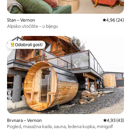
Stan – Vernon
Prosječna ocje
4,96 (24)
Alpsko utočište – u bijegu
Odabrali gosti
Među najviše rangiranima s oznakom „Odabrali gosti”
Brvnara – Vernon
Prosječna ocje
4,93 (43)
Pogled, masažna kada, sauna, ledena kupka, minigolf