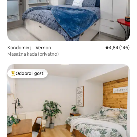
Kondominij – Vernon
Prosječna ocjen
4,84 (146)
Masažna kada (privatno)
Odabrali gosti
Među najviše rangiranima s oznakom „Odabrali gosti”