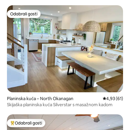
Odabrali gosti
Odabrali gosti
Planinska kuća – North Okanagan
Prosječna ocje
4,93 (61)
Skijaška planinska kuća Silverstar s masažnom kadom
Odabrali gosti
Među najviše rangiranima s oznakom „Odabrali gosti”