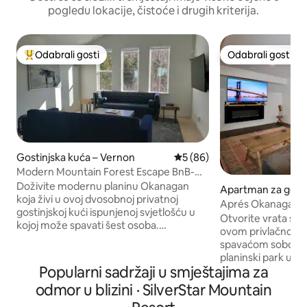
pogledu lokacije, čistoće i drugih kriterija.
Odabrali gosti
Odabrali gosti
Među najviše rangiranima s oznakom „Odabrali gosti”
Odabrali gosti
Gostinjska kuća – Vernon
Prosječna ocjena: 5/5, recen
5 (86)
Modern Mountain Forest Escape BnB-
Vernon BC
Doživite modernu planinu Okanagan
Apartman za gost
koja živi u ovoj dvosobnoj privatnoj
n
Aprés Okanagan
gostinjskoj kući ispunjenoj svjetlošću u
Otvorite vrata sv
kojoj može spavati šest osoba.
ovom privlačnom 
samostalni dolazak, bez zajedničkih
spavaćom sobom ko
zidova, sigurno spremište za opremu i
planinski park u V
mnoštvo mjesta za parkiranje. Smješten
Popularni sadržaji u smještajima za
Kolumbiji. Smješten je samo nekoliko
u zapanjujućoj, cedrovoj šumi, u
minuta od svega š
odmor u blizini · SilverStar Mountain
neposrednoj blizini padina Silver Star
raja nudi... pješač
Mountain Resorta (10 minuta) i 11 minuta