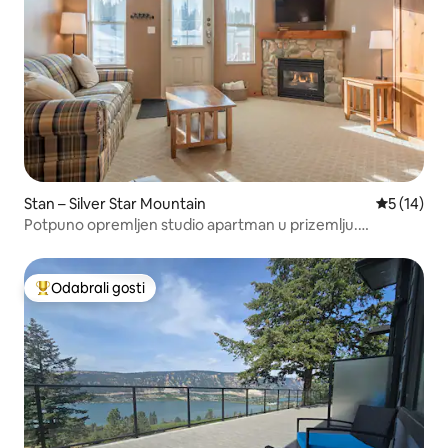
Stan – Silver Star Mountain
Prosječna 
5 (14)
Potpuno opremljen studio apartman u prizemlju.
Prikladno za kućne ljubimce
Odabrali gosti
Među najviše rangiranima s oznakom „Odabrali gosti”