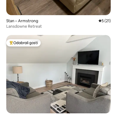
Stan – Armstrong
Prosječna 
5 (21)
Lansdowne Retreat
Odabrali gosti
Među najviše rangiranima s oznakom „Odabrali gosti”