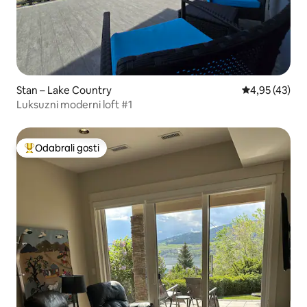
Stan – Lake Country
Prosječna ocje
4,95 (43)
Luksuzni moderni loft #1
Odabrali gosti
Među najviše rangiranima s oznakom „Odabrali gosti”