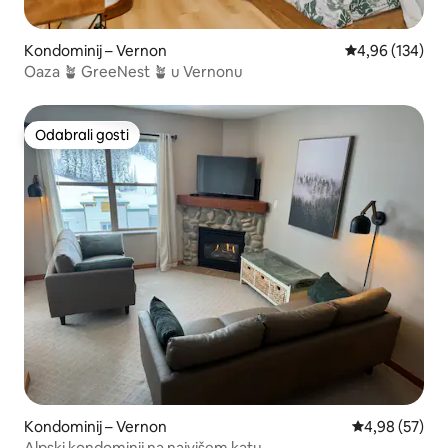
Kondominij – Vernon
Prosječna ocjen
4,96 (134)
Oaza 🪴 GreeNest 🪴 u Vernonu
Odabrali gosti
Odabrali gosti
Kondominij – Vernon
Prosječna ocje
4,98 (57)
Alpski kondominij na najvišem katu