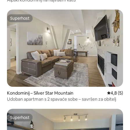
Superhost
Superhost
Kondominij – Silver Star Mountain
Prosječna o
4,8 (5)
Udoban apartman s 2 spavaće sobe – savršen za obitelj
Superhost
Superhost