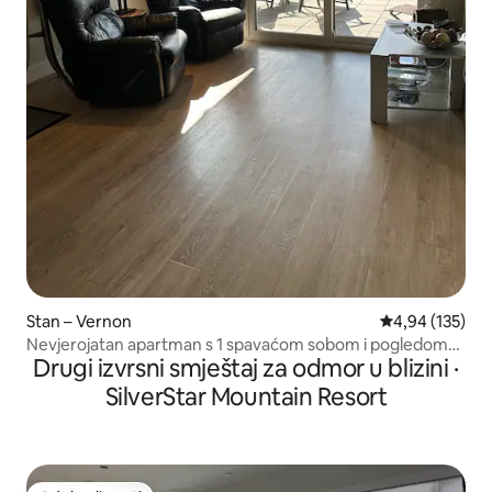
Stan – Vernon
Prosječna ocjen
4,94 (135)
Nevjerojatan apartman s 1 spavaćom sobom i pogledom
Drugi izvrsni smještaj za odmor u blizini ·
na jezero Okanagan
SilverStar Mountain Resort