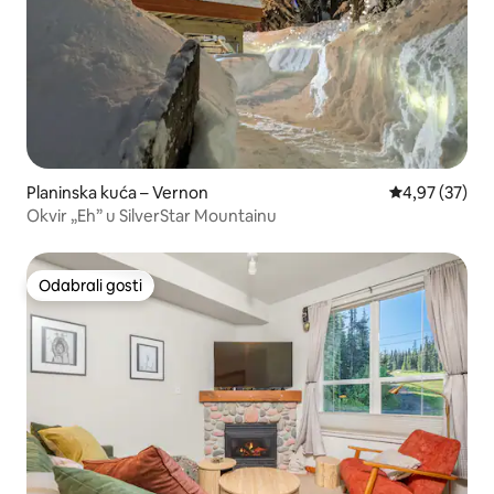
Planinska kuća – Vernon
Prosječna ocje
4,97 (37)
Okvir „Eh” u SilverStar Mountainu
Odabrali gosti
Odabrali gosti