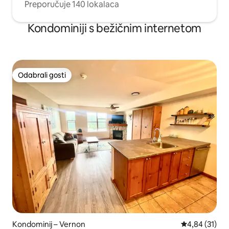
Preporučuje 140 lokalaca
Kondominiji s bežičnim internetom
Odabrali gosti
Odabrali gosti
Kondominij – Vernon
Prosječna ocje
4,84 (31)