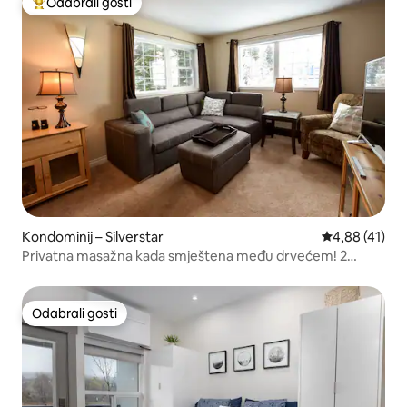
Odabrali gosti
Među najviše rangiranima s oznakom „Odabrali gosti”
Kondominij – Silverstar
Prosječna ocje
4,88 (41)
Privatna masažna kada smještena među drvećem! 2
spavaće sobe
Odabrali gosti
Odabrali gosti