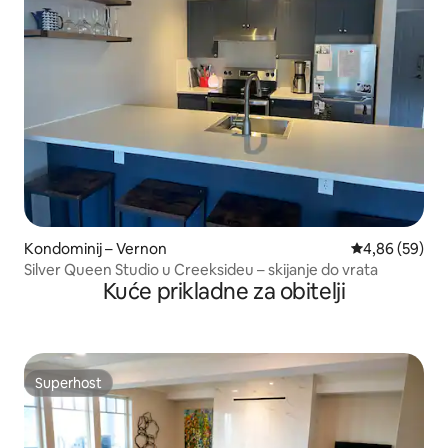
Kondominij – Vernon
Prosječna ocje
4,86 (59)
Silver Queen Studio u Creeksideu – skijanje do vrata
Kuće prikladne za obitelji
Superhost
Superhost