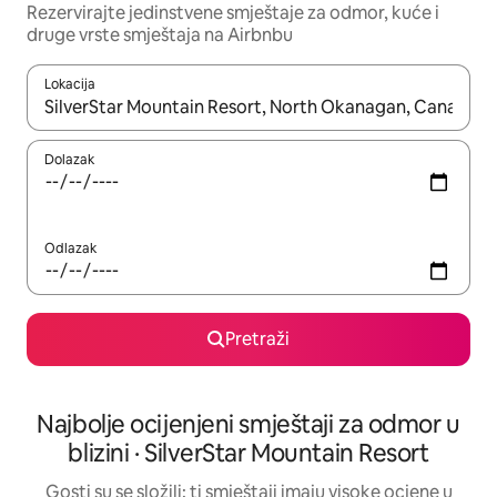
Rezervirajte jedinstvene smještaje za odmor, kuće i
druge vrste smještaja na Airbnbu
Lokacija
Kada budu dostupni rezultati, moći ćete ih pregledati koristeći
Dolazak
Odlazak
Pretraži
Najbolje ocijenjeni smještaji za odmor u
blizini · SilverStar Mountain Resort
Gosti su se složili: ti smještaji imaju visoke ocjene u