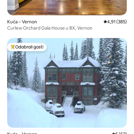
Kuća – Vernon
Prosječna ocjen
4,91 (385)
Curlew Orchard Gala House u BX, Vernon
Odabrali gosti
Među najviše rangiranima s oznakom „Odabrali gosti”