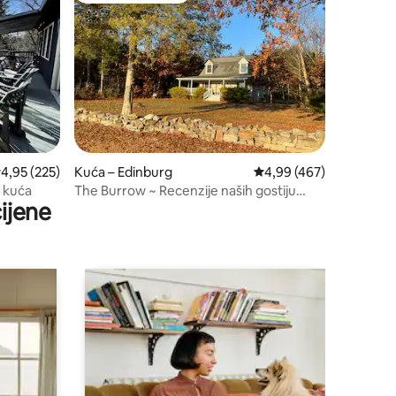
rosječna ocjena: 4,95/5, recenzija: 225
4,95 (225)
Kuća – Edinburg
Prosječna ocjena: 4,99/
4,99 (467)
a kuća
The Burrow ~ Recenzije naših gostiju
ijene
govore sve!