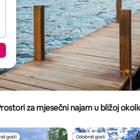
rostori za mjesečni najam u bližoj okoli
li gosti
Odabrali gosti
više rangiranima s oznakom „Odabrali gosti”
Odabrali gosti