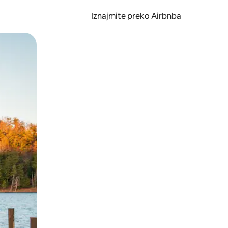
Iznajmite preko Airbnba
li prelaskom prstom po zaslonu.