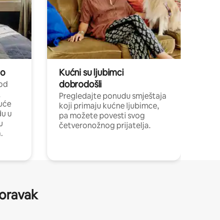
no
Kućni su ljubimci
dobrodošli
 od
,
Pregledajte ponudu smještaja
uće
koji primaju kućne ljubimce,
du u
pa možete povesti svog
u
četveronožnog prijatelja.
.
boravak