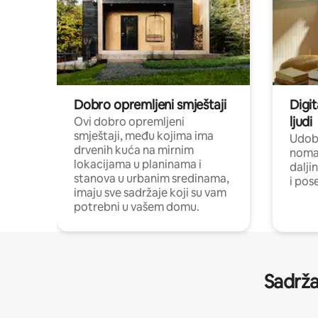
Dobro opremljeni smještaji
Digit
ljudi
Ovi dobro opremljeni
smještaji, među kojima ima
Udobn
drvenih kuća na mirnim
nomad
lokacijama u planinama i
dalji
stanova u urbanim sredinama,
i pos
imaju sve sadržaje koji su vam
potrebni u vašem domu.
Sadrža