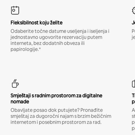
Fleksibilnost koju želite
J
Odaberite točne datume useljenja i iseljenja i
P
jednostavno ugovorite rezervaciju putem
j
interneta, bez dodatnih obveza ili
papirologije.*
Smještaji s radnim prostorom za digitalne
T
nomade
p
Obavljate posao dok putujete? Pronađite
A
smještaj za dugoročni najam s brzim bežičnim
s
internetom i posebnim prostorom za rad.
p
p