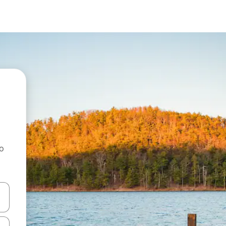
ao
dati koristeći se strelicama prema gore i prema dolje, kao i dodirom i