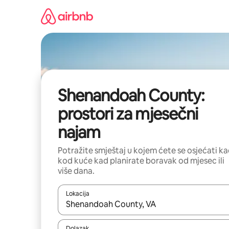
Prijeđi
na
sadržaj
Shenandoah County:
prostori za mjesečni
najam
Potražite smještaj u kojem ćete se osjećati k
kod kuće kad planirate boravak od mjesec ili
više dana.
Lokacija
Kada budu dostupni rezultati, moći ćete ih pregle
Dolazak