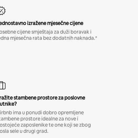
ednostavno izražene mjesečne cijene
osebne cijene smještaja za duži boravak i
edna mjesečna rata bez dodatnih naknada.*
ražite stambene prostore za poslovne
utnike?
irbnb ima u ponudi dobro opremljene
tambene prostore idealne za nove i
ostojeće zaposlenike te one koji se zbog
osla sele u drugi grad.