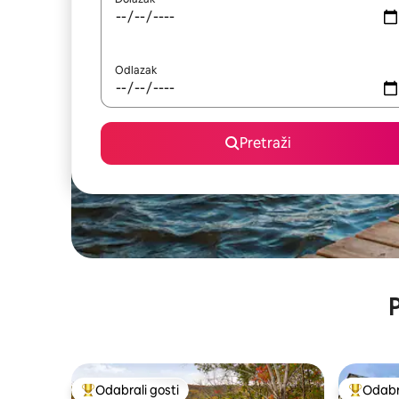
Odlazak
Pretraži
P
Odabrali gosti
Odabra
Među najviše rangiranima s oznakom „Odabrali gosti”
Među naj