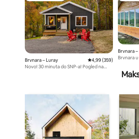
Brvnara – 
Brvnara u
Brvnara – Luray
Prosječna ocjena: 4,99/5
4,99 (359)
planine i 
Novo! 30 minuta do SNP-a! Pogled na
Maks
vodu! Tako ugodno! - RR