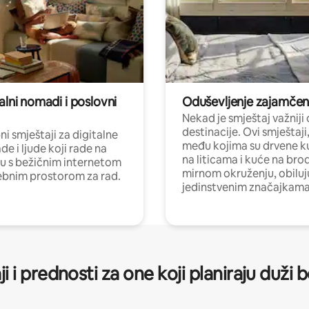
alni nomadi i poslovni
Oduševljenje zajamče
Nekad je smještaj važniji
destinacije. Ovi smještaji
i smještaji za digitalne
među kojima su drvene k
e i ljude koji rade na
na liticama i kuće na bro
nu s bežičnim internetom
mirnom okruženju, obiluj
ebnim prostorom za rad.
jedinstvenim značajkama
ji i prednosti za one koji planiraju duži 