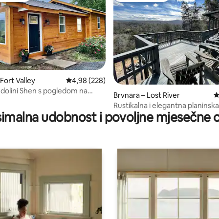
Fort Valley
Prosječna ocjena: 4,98/5, recenzija: 228
4,98 (228)
 dolini Shen s pogledom na
, recenzija: 359
Brvnara – Lost River
P
ognjištem
Rustikalna i elegantna planinsk
imalna udobnost i povoljne mjesečne c