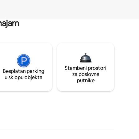
 najam
Stambeni prostori
Besplatan parking
za poslovne
u sklopu objekta
putnike