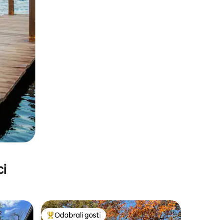
ci
Odabrali gosti
Među najviše rangiranima s oznakom „Odabrali gosti”