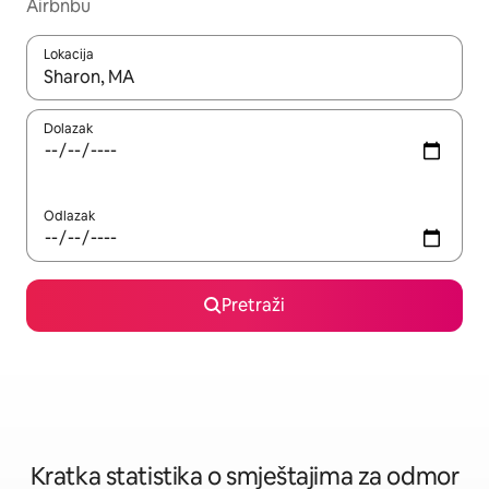
Airbnbu
Lokacija
Kada budu dostupni rezultati, moći ćete ih pregledati koristeći
Dolazak
Odlazak
Pretraži
Kratka statistika o smještajima za odmor