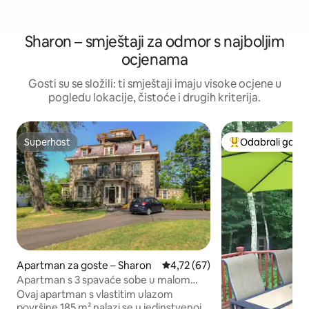
Sharon – smještaji za odmor s najboljim
ocjenama
Gosti su se složili: ti smještaji imaju visoke ocjene u
pogledu lokacije, čistoće i drugih kriterija.
Superhost
Odabrali gosti
Superhost
Među najviše ran
Apartman za goste – Sharon
Prosječna ocjena: 4,72/5, recen
4,72 (67)
Apartman s 3 spavaće sobe u malom
dvorcu
Ovaj apartman s vlastitim ulazom
površine 185 m² nalazi se u jedinstvenoj