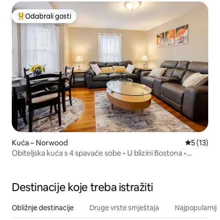
Odabrali gosti
Među najviše rangiranima s oznakom „Odabrali gosti”
Kuća – Norwood
Prosječna 
5 (13)
Obiteljska kuća s 4 spavaće sobe • U blizini Bostona •
Gillette Stadium
Destinacije koje treba istražiti
Obližnje destinacije
Druge vrste smještaja
Najpopularnije