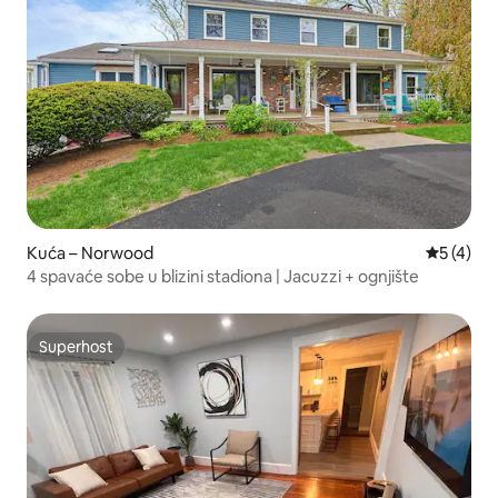
Kuća – Norwood
Prosječna
5 (4)
4 spavaće sobe u blizini stadiona | Jacuzzi + ognjište
Superhost
Superhost