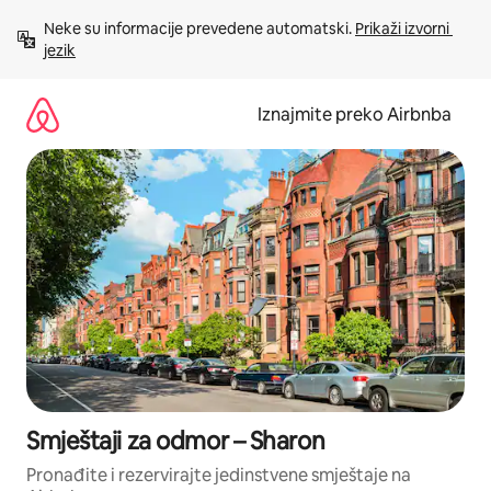
Prijeđi
Neke su informacije prevedene automatski. 
Prikaži izvorni 
na
jezik
sadržaj
Iznajmite preko Airbnba
Smještaji za odmor – Sharon
Pronađite i rezervirajte jedinstvene smještaje na