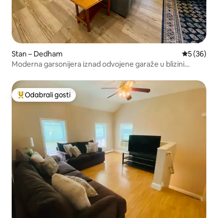
Stan – Dedham
Prosječna o
5 (36)
Moderna garsonijera iznad odvojene garaže u blizini
Bostona
Odabrali gosti
Među najviše rangiranima s oznakom „Odabrali gosti”