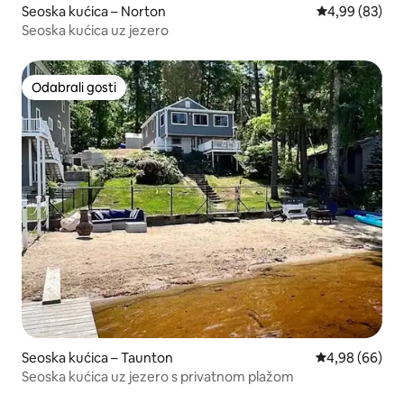
Seoska kućica – Norton
Prosječna ocje
4,99 (83)
Seoska kućica uz jezero
Odabrali gosti
Odabrali gosti
Seoska kućica – Taunton
Prosječna ocje
4,98 (66)
Seoska kućica uz jezero s privatnom plažom