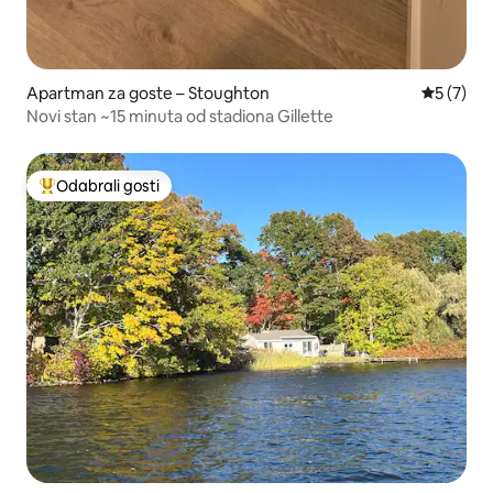
Apartman za goste – Stoughton
Prosječna
5 (7)
Novi stan ~15 minuta od stadiona Gillette
Odabrali gosti
Među najviše rangiranima s oznakom „Odabrali gosti”