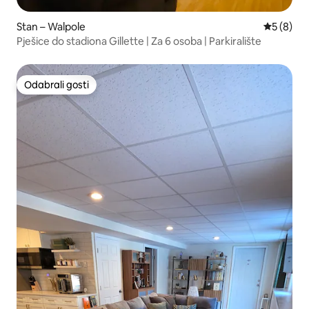
Stan – Walpole
Prosječna
5 (8)
Pješice do stadiona Gillette | Za 6 osoba | Parkiralište
Odabrali gosti
Odabrali gosti