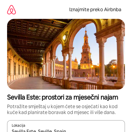
Prijeđi
na
Iznajmite preko Airbnba
sadržaj
Sevilla Este: prostori za mjesečni najam
Potražite smještaj u kojem ćete se osjećati kao kod
kuće kad planirate boravak od mjesec ili više dana.
Lokacija
Kada budu dostupni rezultati, moći ćete ih pregledati koristeći