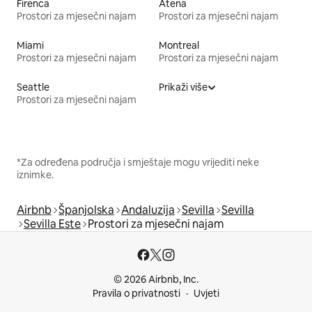
Firenca
Atena
Prostori za mjesečni najam
Prostori za mjesečni najam
Miami
Montreal
Prostori za mjesečni najam
Prostori za mjesečni najam
Seattle
Prikaži više
Prostori za mjesečni najam
*Za određena područja i smještaje mogu vrijediti neke
iznimke.
Airbnb
Španjolska
Andaluzija
Sevilla
Sevilla
Sevilla Este
Prostori za mjesečni najam
© 2026 Airbnb, Inc.
Pravila o privatnosti
Uvjeti