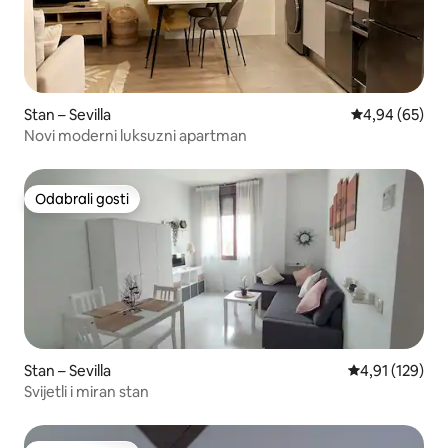
Stan – Sevilla
Prosječna ocje
4,94 (65)
Novi moderni luksuzni apartman
Odabrali gosti
Odabrali gosti
Stan – Sevilla
Prosječna ocjen
4,91 (129)
Svijetli i miran stan