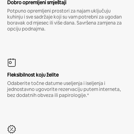
Dobro opremljeni smještaji
Potpuno opremljeni prostori za najam uključuju
kuhinju i sve sadržaje koji su vam potrebni za ugodan
boravak od mjesec ili više dana. Savršena zamjena za
opciju podnajma.
Fleksibilnost koju želite
Odaberite točne datume useljenja i iseljenja i
jednostavno ugovorite rezervaciju putem interneta,
bez dodatnih obveza ili papirologije.*