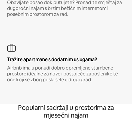
Obavljate posao dok putujete? Pronađite smještaj za
dugoročni najam s brzim bežičnim internetom i
posebnim prostorom za rad.
Tražite apartmane s dodatnim uslugama?
Airbnb ima u ponudi dobro opremljene stambene
prostore idealne za nove i postojeće zaposlenike te
one koji se zbog posla sele u drugi grad.
Popularni sadržaji u prostorima za
mjesečni najam