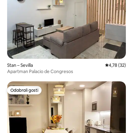
Stan – Sevilla
Prosječna ocje
4,78 (32)
Apartman Palacio de Congresos
Odabrali gosti
Odabrali gosti