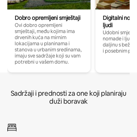
Dobro opremljeni smještaji
Digitalni noma
ljudi
Ovi dobro opremljeni
smještaji, među kojima ima
Udobni smještaj
drvenih kuća na mirnim
nomade i ljude 
lokacijama u planinama i
daljinu s bežič
stanova u urbanim sredinama,
i posebnim pro
imaju sve sadržaje koji su vam
potrebni u vašem domu.
Sadržaji i prednosti za one koji planiraju
duži boravak