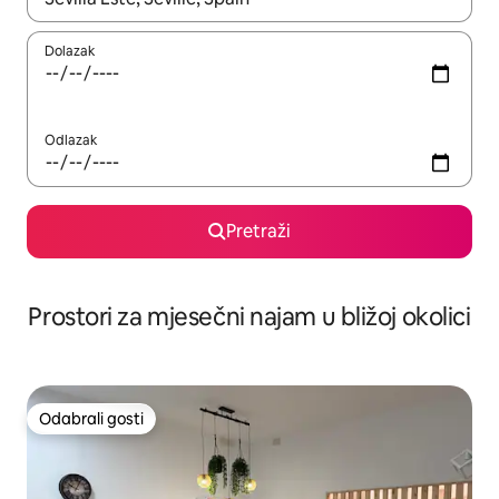
Dolazak
Odlazak
Pretraži
Prostori za mjesečni najam u bližoj okolici
Odabrali gosti
Odabrali gosti