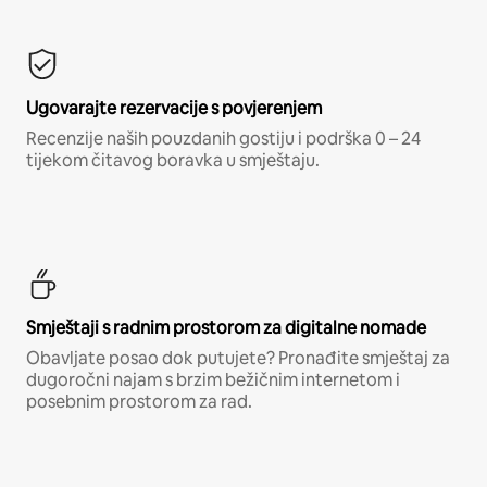
Ugovarajte rezervacije s povjerenjem
Recenzije naših pouzdanih gostiju i podrška 0 – 24
tijekom čitavog boravka u smještaju.
Smještaji s radnim prostorom za digitalne nomade
Obavljate posao dok putujete? Pronađite smještaj za
dugoročni najam s brzim bežičnim internetom i
posebnim prostorom za rad.