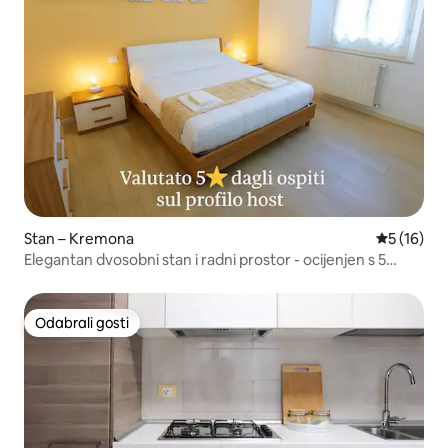
Stan – Kremona
Prosječna 
5 (16)
Elegantan dvosobni stan i radni prostor - ocijenjen s 5
zvjezdica
Odabrali gosti
Odabrali gosti