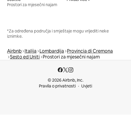
Prostori za mjesečni najam
*Za određena područja i smještaje mogu vrijediti neke
iznimke.
Airbnb
Italija
Lombardija
Provincia di Cremona
Sesto ed Uniti
Prostori za mjesečni najam
© 2026 Airbnb, Inc.
Pravila o privatnosti
Uvjeti