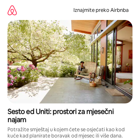
Prijeđi
na
Iznajmite preko Airbnba
sadržaj
Sesto ed Uniti: prostori za mjesečni
najam
Potražite smještaj u kojem ćete se osjećati kao kod
kuće kad planirate boravak od mjesec ili više dana.