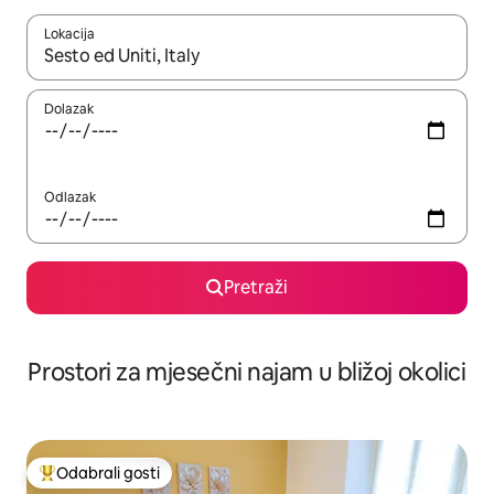
Lokacija
Kada budu dostupni rezultati, moći ćete ih pregledati koristeći
Dolazak
Odlazak
Pretraži
Prostori za mjesečni najam u bližoj okolici
Odabrali gosti
Među najviše rangiranima s oznakom „Odabrali gosti”