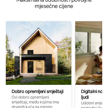
mjesečne cijene
Dobro opremljeni smještaji
Digitalni noma
ljudi
Ovi dobro opremljeni
smještaji, među kojima ima
Udobni smještaj
drvenih kuća na mirnim
nomade i ljude 