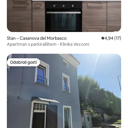
Stan – Casanova del Morbasco
Prosječna ocje
4,94 (17)
Apartman s parkiralištem - Klinika Vezzoni
Odabrali gosti
Odabrali gosti