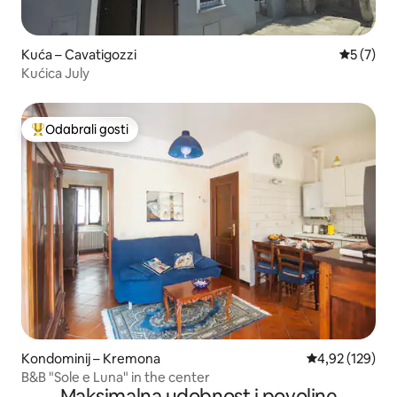
Kuća – Cavatigozzi
Prosječna
5 (7)
Kućica July
Odabrali gosti
Među najviše rangiranima s oznakom „Odabrali gosti”
Kondominij – Kremona
Prosječna ocjen
4,92 (129)
B&B "Sole e Luna" in the center
Maksimalna udobnost i povoljne