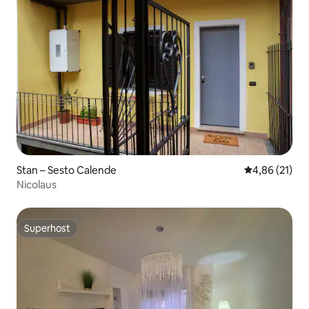
Stan – Sesto Calende
Prosječna ocje
4,86 (21)
Nicolaus
Superhost
Superhost