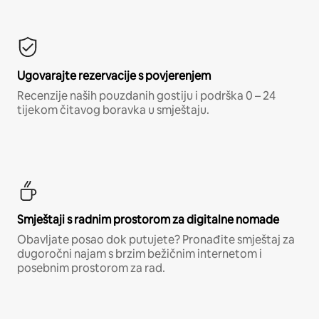
Ugovarajte rezervacije s povjerenjem
Recenzije naših pouzdanih gostiju i podrška 0 – 24
tijekom čitavog boravka u smještaju.
Smještaji s radnim prostorom za digitalne nomade
Obavljate posao dok putujete? Pronađite smještaj za
dugoročni najam s brzim bežičnim internetom i
posebnim prostorom za rad.