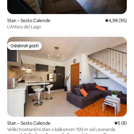
Stan – Sesto Calende
Prosječna ocje
4,98 (95)
L'Attico del Lago
Odabrali gosti
Odabrali gosti
Stan – Sesto Calende
Prosječna
5 (8)
Veliki trostanični stan s balkonom 100 m od Leonarda