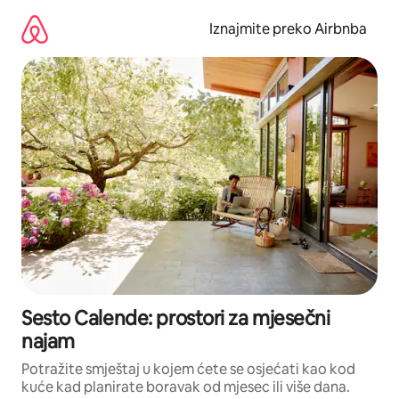
Prijeđi
na
Iznajmite preko Airbnba
sadržaj
Sesto Calende: prostori za mjesečni
najam
Potražite smještaj u kojem ćete se osjećati kao kod
kuće kad planirate boravak od mjesec ili više dana.