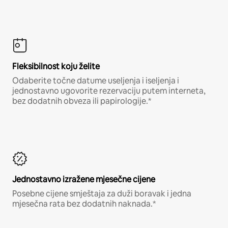
Fleksibilnost koju želite
Odaberite točne datume useljenja i iseljenja i
jednostavno ugovorite rezervaciju putem interneta,
bez dodatnih obveza ili papirologije.*
Jednostavno izražene mjesečne cijene
Posebne cijene smještaja za duži boravak i jedna
mjesečna rata bez dodatnih naknada.*