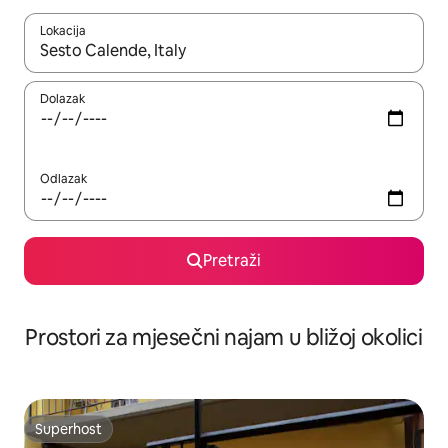
Lokacija
Kada budu dostupni rezultati, moći ćete ih pregledati koristeći
Dolazak
Odlazak
Pretraži
Prostori za mjesečni najam u bližoj okolici
Superhost
Superhost