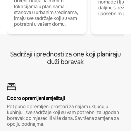
drvenih kuća na mirnim
nomade i ljude 
lokacijama u planinama i
daljinu s bežič
stanova u urbanim sredinama,
i posebnim pro
imaju sve sadržaje koji su vam
potrebni u vašem domu.
Sadržaji i prednosti za one koji planiraju
duži boravak
Dobro opremljeni smještaji
Potpuno opremljeni prostori za najam uključuju
kuhinju i sve sadržaje koji su vam potrebni za ugodan
boravak od mjesec ili više dana. Savršena zamjena za
opciju podnajma.