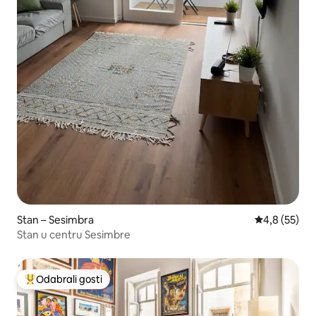
Stan – Sesimbra
Prosječna ocj
4,8 (55)
Stan u centru Sesimbre
Odabrali gosti
Među najviše rangiranima s oznakom „Odabrali gosti”