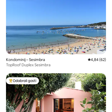
Kondominij – Sesimbra
Prosječna ocje
4,84 (62)
TopRoof Duplex Sesimbra
Odabrali gosti
Među najviše rangiranima s oznakom „Odabrali gosti”