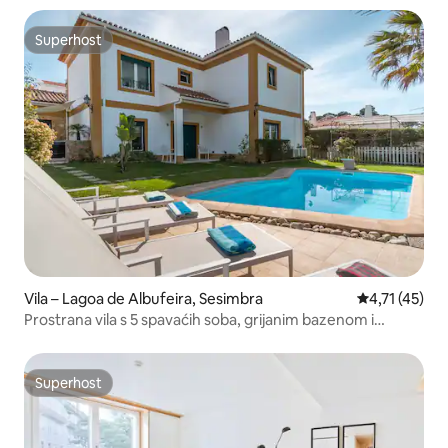
Superhost
Superhost
Vila – Lagoa de Albufeira, Sesimbra
Prosječna ocj
4,71 (45)
Prostrana vila s 5 spavaćih soba, grijanim bazenom i
masažnom kadom
Superhost
Superhost