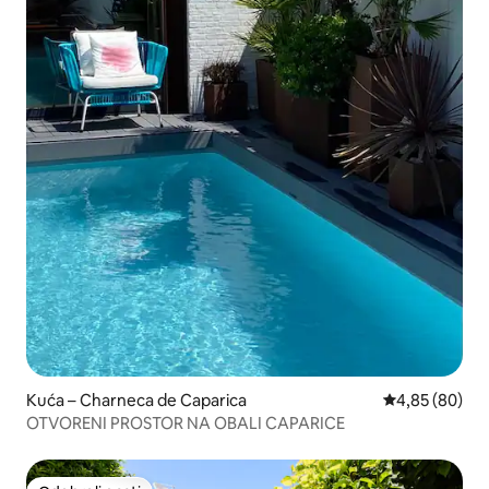
Kuća – Charneca de Caparica
Prosječna ocje
4,85 (80)
OTVORENI PROSTOR NA OBALI CAPARICE