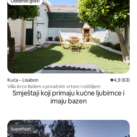
Odabrali gosti
Odabrali gosti
Kuća – Lisabon
Prosječna ocj
4,9 (63)
Villa Arco Belém s privatnim vrtom i roštiljem
Smještaji koji primaju kućne ljubimce i
imaju bazen
Superhost
Superhost