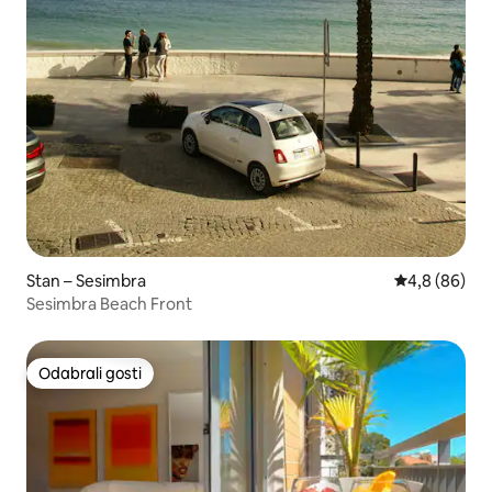
Stan – Sesimbra
Prosječna ocj
4,8 (86)
Sesimbra Beach Front
Odabrali gosti
Odabrali gosti