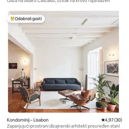
Oaza na obali u Cascaisu, užitak na krovu i spa bazen
Odabrali gosti
Među najviše rangiranima s oznakom „Odabrali gosti”
Kondominij – Lisabon
Prosječna ocje
4,97 (30)
Zapanjujući prostrani dizajnerski arhitekt preuređen stan!