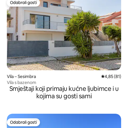
Odabrali gosti
Odabrali gosti
Vila – Sesimbra
Prosječna ocje
4,85 (81)
Vila s bazenom
Smještaji koji primaju kućne ljubimce i u
kojima su gosti sami
Odabrali gosti
Odabrali gosti