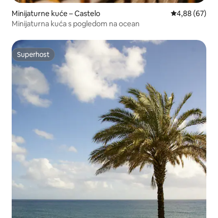
Minijaturne kuće – Castelo
Prosječna ocje
4,88 (67)
Minijaturna kuća s pogledom na ocean
Superhost
Superhost