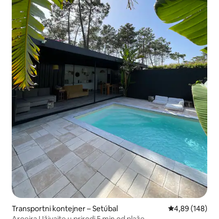
Transportni kontejner – Setúbal
Prosječna ocjen
4,89 (148)
Aroeira Uživajte u prirodi 5 min od plaže