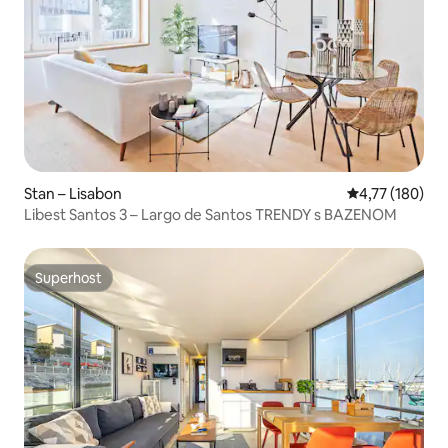
Stan – Lisabon
Prosječna ocjen
4,77 (180)
Libest Santos 3 – Largo de Santos TRENDY s BAZENOM
Superhost
Superhost