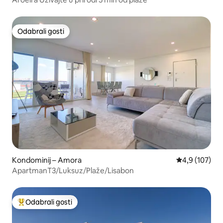
Odabrali gosti
Odabrali gosti
Kondominij – Amora
Prosječna ocje
4,9 (107)
ApartmanT3/Luksuz/Plaže/Lisabon
Odabrali gosti
Među najviše rangiranima s oznakom „Odabrali gosti”