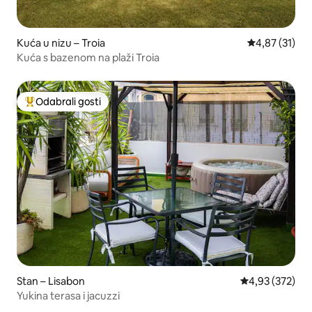
Kuća u nizu – Troia
Prosječna ocje
4,87 (31)
Kuća s bazenom na plaži Troia
Odabrali gosti
Među najviše rangiranima s oznakom „Odabrali gosti”
Stan – Lisabon
Prosječna ocjen
4,93 (372)
Yukina terasa i jacuzzi