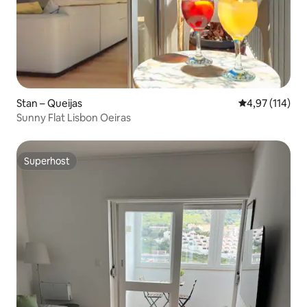
Stan – Queijas
Prosječna ocjen
4,97 (114)
Sunny Flat Lisbon Oeiras
Superhost
Superhost