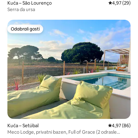
Kuća – São Lourenço
Prosječna ocje
4,97 (29)
Serra da ursa
Odabrali gosti
Odabrali gosti
Kuća – Setúbal
Prosječna ocje
4,97 (86)
Meco Lodge, privatni bazen, Full of Grace (2 odrasle
osobe)