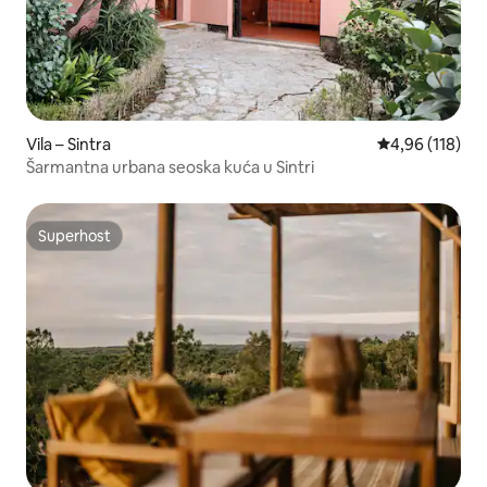
Vila – Sintra
Prosječna ocjen
4,96 (118)
Šarmantna urbana seoska kuća u Sintri
Superhost
Superhost