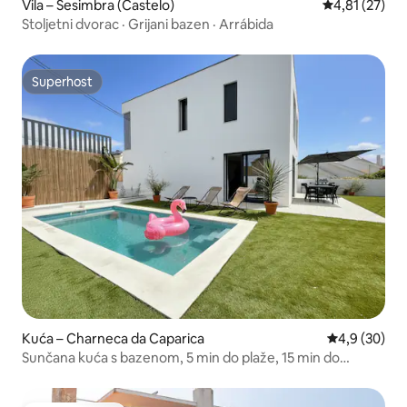
Vila – Sesimbra (Castelo)
Prosječna ocje
4,81 (27)
Stoljetni dvorac · Grijani bazen · Arrábida
Superhost
Superhost
Kuća – Charneca da Caparica
Prosječna ocj
4,9 (30)
Sunčana kuća s bazenom, 5 min do plaže, 15 min do
Lisabona