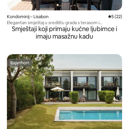
Kondominij – Lisabon
Prosječna 
5 (22)
Elegantan smještaj u središtu grada s terasom i
Smještaji koji primaju kućne ljubimce i
parkirališnim mjestom
imaju masažnu kadu
Superhost
Superhost