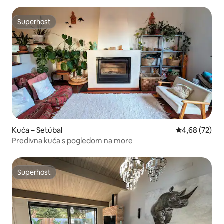
Superhost
Superhost
Kuća – Setúbal
Prosječna ocje
4,68 (72)
Predivna kuća s pogledom na more
Superhost
Superhost