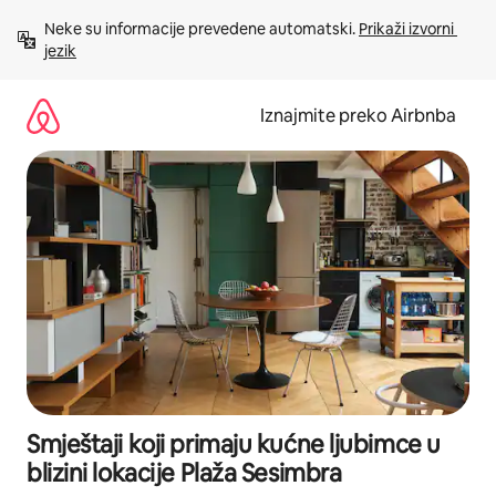
Prijeđi
Neke su informacije prevedene automatski. 
Prikaži izvorni 
na
jezik
sadržaj
Iznajmite preko Airbnba
Smještaji koji primaju kućne ljubimce u
blizini lokacije Plaža Sesimbra