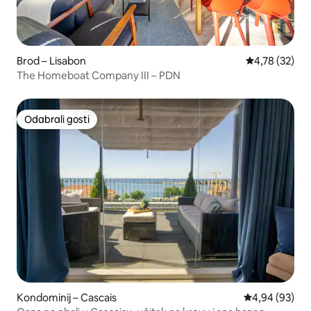
Brod – Lisabon
Prosječna ocje
4,78 (32)
The Homeboat Company III – PDN
Odabrali gosti
Odabrali gosti
Kondominij – Cascais
Prosječna ocje
4,94 (93)