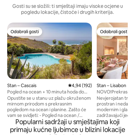
Gosti su se složili: ti smještaji imaju visoke ocjene u
pogledu lokacije, čistoće i drugih kriterija.
Odabrali gosti
Odabrali gosti
Odabrali gosti
Odabrali gosti
Stan – Cascais
Prosječna ocjena: 4,94/5, recenz
4,94 (192)
Stan – Lisabon
Pogled na ocean + 10 minuta hoda do
NOVO!Prekrasan di
plaže + mirna priroda
Centeru_3BR_2
Opustite se u stanu uz plažu okruženom
Nevjerojatan troso
mirnom prirodom s prekrasnim
prostran i nedavno
pogledom na ocean i planine. Zašto će
modernim i glamu
vam se svidjeti: - Pogled na ocean /
zadržavajući jedin
Popularni sadržaji u smještajima koji
zalazak sunca – Prostrani bazen okružen
detalje. Potpuno o
bujnim zelenilom – Veliki organski vrt sa
uređajem i liftom t
primaju kućne ljubimce u blizini lokacije
svježim povrćem, začinskim biljem i
su vam potrebni z