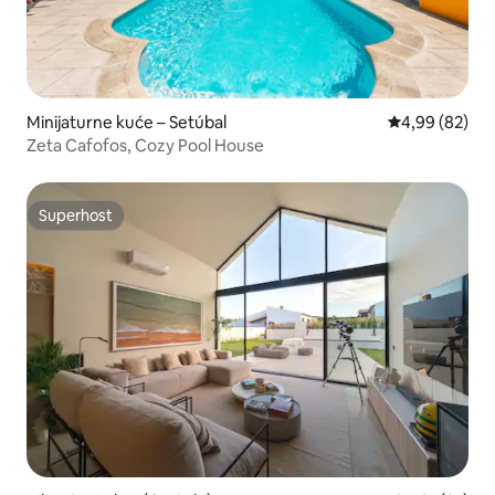
Minijaturne kuće – Setúbal
Prosječna ocje
4,99 (82)
Zeta Cafofos, Cozy Pool House
Superhost
Superhost