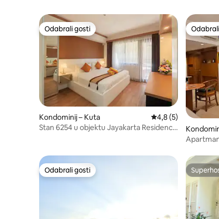
Odabrali gosti
Odabrali
Odabrali gosti
Odabrali
Kondominij – Kuta
Prosječna ocjena: 4,
4,8 (5)
Stan 6254 u objektu Jayakarta Residence
Kondomini
– Legian
Apartman 
minuta pj
Odabrali gosti
Superho
Odabrali gosti
Superho