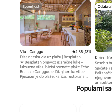
Superhost
Odabrali
Superhost
Odabrali
Vila – Canggu
Prosječna ocjena: 4,85/5
4,85 (131)
Dizajnerska vila uz plažu | Besplatan
Kuća – K
prijevoz iz zračne luke
★ Besplatan prijevoz iz zračne luke –
Seseh s b
luksuzna vila u blizini poznate plaže Echo
blizini C
Sjećate li
Beach u Cangguu ☞ Dizajnerska vila ☞
Bali znač
Pješačenje do plaže, kafića, restorana,
njegovo
spa centara i prekrasnih butika ☞
arhitektu
Surfanje + privatni pristup plaži ☞ Bazen i
Popularni sa
koji unose
prostor za opuštanje u zatvorenom/na
vraća tu 
otvorenom ☞ Potpuno opremljena
Seseha, gd
kuhinja ☞ Klima-uređaj u svim spavaćim
susreće s
sobama ☞ Privatna služavka ☞ Brza Wi-Fi
spaja tradi
veza ☞ Besplatan prijevoz iz zračne luke
mirnim, 