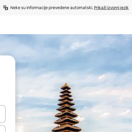
Neke su informacije prevedene automatski. 
Prikaži izvorni jezik
dati koristeći se strelicama prema gore i prema dolje, kao i dodirom i