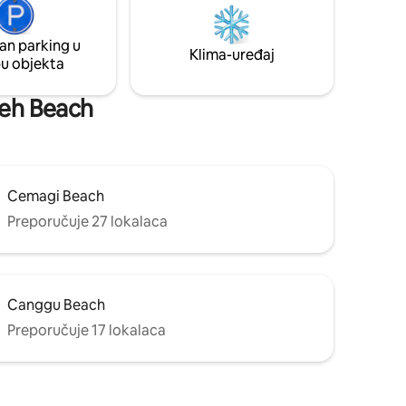
plaža, spa centara, najboljih teretana i
kreveti *
dizajnerskih butika u Cangguu te samo 5
minuta vožnje do plaže Pereranan.
an parking u
Klima-uređaj
pu objekta
eseh Beach
Cemagi Beach
Preporučuje 27 lokalaca
Canggu Beach
Preporučuje 17 lokalaca