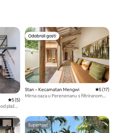
Odabrali gosti
Odabrali gosti
Stan – Kecamatan Mengwi
Prosječna ocjena: 5
5 (17)
Mirna oaza u Perenenanu s filtriranom
Prosječna ocjena: 5/5, recenzija: 5
5 (5)
vodom
m od plaže
Superhost
Superhost