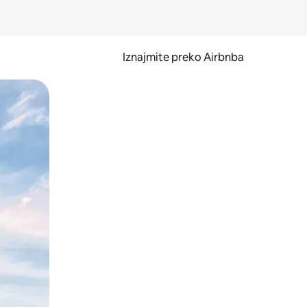
Iznajmite preko Airbnba
li prelaskom prstom po zaslonu.