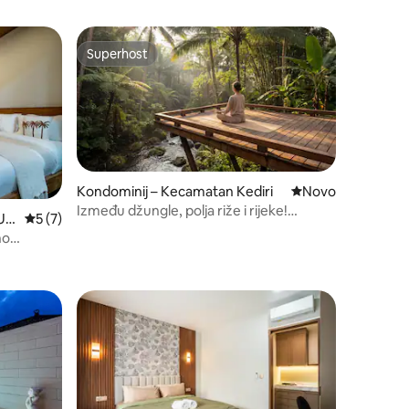
Superhost
Superhost
Kondominij – Kecamatan Kediri
Novi smještaj
Novo
Između džungle, polja riže i rijeke!
Ut
Prosječna ocjena: 5/5, recenzija: 7
5 (7)
@Tabanan!
no
mbps