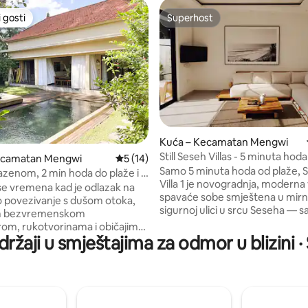
 gosti
Superhost
 gosti
Superhost
, recenzija: 131
Kuća – Kecamatan Mengwi
Still Seseh Villas - 5 minuta hod
ecamatan Mengwi
Prosječna ocjena: 5/5, recenzija: 14
5 (14)
Samo 5 minuta hoda od plaže, St
azenom, 2 min hoda do plaže i u
Villa 1 je novogradnja, moderna v
anggua
 se vremena kad je odlazak na
spavaće sobe smještena u mirn
io povezivanje s dušom otoka,
sigurnoj ulici u srcu Seseha — 
m bezvremenskom
minuta od živahne energije Ca
rom, rukotvorinama i običajima
Smještena u jednoj od najmoder
držaji u smještajima za odmor u blizini 
 sklad u svaki dan? Ova vila
novih četvrti Balija, sve što vam 
čaroliju. Smješten u samom srcu
potrebno nalazi se na pješačkoj
je se opušteni život na plaži
udaljenosti: spa centri, saloni, 
 profinjenim dizajnom, naš dom
pilates studiji, centar za oporav
cionalni indonezijski stil s
trgovine namirnicama i moderni k
suzdržanim luksuzom. Samo