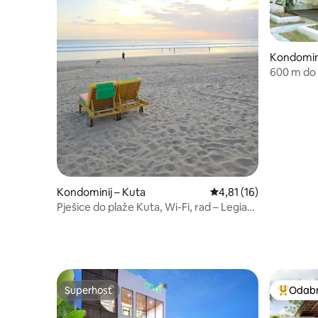
Kondomini
600 m do 
Kondominij – Kuta
Prosječna ocjena: 4,81
4,81 (16)
Pješice do plaže Kuta, Wi-Fi, rad – Legian
– Seminyak
Superhost
Odabra
Superhost
Među naj