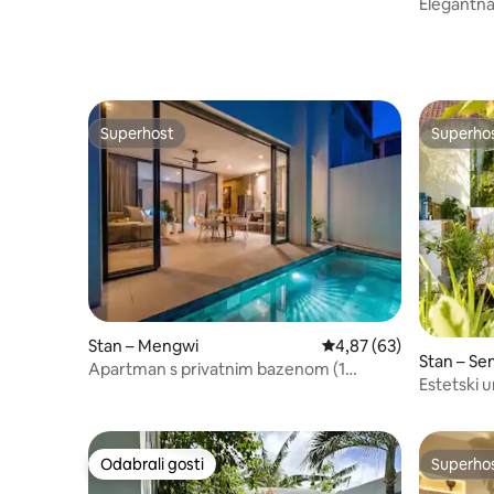
Elegantna
Sesehu
Superhost
Superho
Superhost
Superho
Stan – Mengwi
Prosječna ocjena: 4,87/
4,87 (63)
Stan 
Apartman s privatnim bazenom (1
Estetski 
spavaća soba) – 2 sobe i brzi Wi-Fi
plaže
Odabrali gosti
Superho
Odabrali gosti
Superho