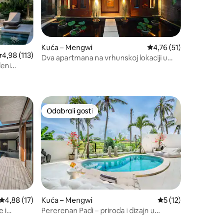
Kuća – Mengwi
Prosječna ocjena: 4,76
4,76 (51)
rosječna ocjena: 4,98/5, recenzija: 113
4,98 (113)
Dva apartmana na vrhunskoj lokaciji u
deni
vlasništvu arhitekata
Odabrali gosti
Odabrali gosti
Prosječna ocjena: 4,88/5, recenzija: 17
4,88 (17)
Kuća – Mengwi
Prosječna ocjena: 5
5 (12)
 i
Pererenan Padi – priroda i dizajn u
 plaže
harmoniji