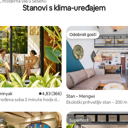
, moderna vila u Sesehu
Stanovi s klima-uređajem
st
Odabrali gosti
st
Odabrali gosti
5, recenzija: 63
– Seminyak
Prosječna ocjena: 4,83/5, recenzija: 366
4,83 (366)
Stan – Mengwi
uređena soba 2 minute hoda do
Ekološki prihvatljiv stan – 200 
Pererenan
st
Superhost
st
Superhost