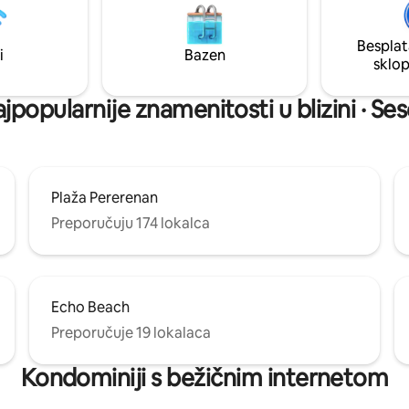
Wi-Fi od 200 Mbps * Smart TV s
minuta hoda od plaže, kafića,
YouTubeom i Netflixom * Bračni 
i spa centra, nudi rijetku
Svakodnevno čišćenje
Besplat
 autentičnost, mir i lokaciju
i
Bazen
sklo
 ne može pobijediti
jpopularnije znamenitosti u blizini · S
Plaža Pererenan
Preporučuju 174 lokalca
Echo Beach
Preporučuje 19 lokalaca
Kondominiji s bežičnim internetom