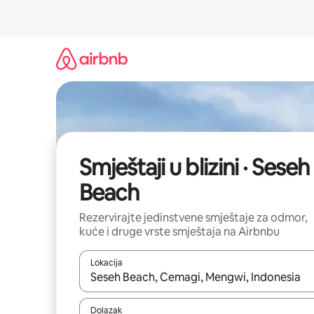
Prijeđi
na
sadržaj
Smještaji u blizini · Seseh
Beach
Rezervirajte jedinstvene smještaje za odmor,
kuće i druge vrste smještaja na Airbnbu
Lokacija
Kada budu dostupni rezultati, moći ćete ih pregle
Dolazak