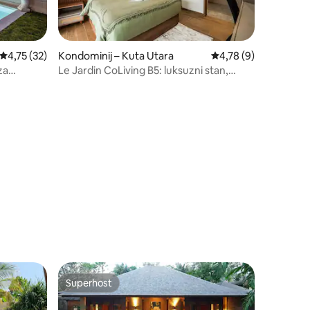
Prosječna ocjena: 4,75/5, recenzija: 32
4,75 (32)
Kondominij – Kuta Utara
Prosječna ocjena: 4,7
4,78 (9)
za
Le Jardin CoLiving B5: luksuzni stan,
centar Canggu
Superhost
nakom „Odabrali gosti”
Superhost