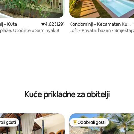
j – Kuta
Prosječna ocjena: 4,62/5, recenzija: 129
4,62 (129)
Kondominij – Kecamatan Kut
a Utara
plaže. Utočište u Seminyaku!
Loft • Privatni bazen • Smještaj 
digitalne nomade
/5, recenzija: 16
Kuće prikladne za obitelji
li gosti
Odabrali gosti
više rangiranima s oznakom „Odabrali gosti”
Među najviše rangiranima s oz