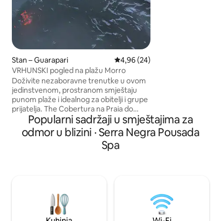
24h, in the best p
quiet waters, kios
supermarket, bake
MAKSIMALNO 8 O
Stan – Guarapari
Prosječna ocjena: 4,96/5, recenz
4,96 (24)
VRHUNSKI pogled na plažu Morro
Doživite nezaboravne trenutke u ovom
jedinstvenom, prostranom smještaju
punom plaže i idealnog za obitelji i grupe
prijatelja. The Cobertura na Praia do
Popularni sadržaji u smještajima za
Morro is in the middle of the main beach
of Guarapari, facing the sea and has a
odmor u blizini · Serra Negra Pousada
gourmet balcony, barbecue, beer,
Spa
jacuzzi, external shower facing the sea
and sauna. Ima 5 spavaćih soba: 3
dvokrevetne sobe s privatnom
kupaonicom, 1 dvokrevetna soba i 1
jednokrevetna soba. Velika i prozračna
soba, kuhinja s najsuvremenijim
priborom i golemi balkon. Dođite i
ostanite!
Kuhinja
Wi-Fi