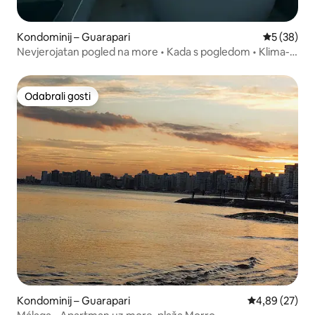
Kondominij – Guarapari
Prosječna o
5 (38)
Nevjerojatan pogled na more • Kada s pogledom • Klima-
uređaj + perilica posuđa
Odabrali gosti
Odabrali gosti
Kondominij – Guarapari
Prosječna ocje
4,89 (27)