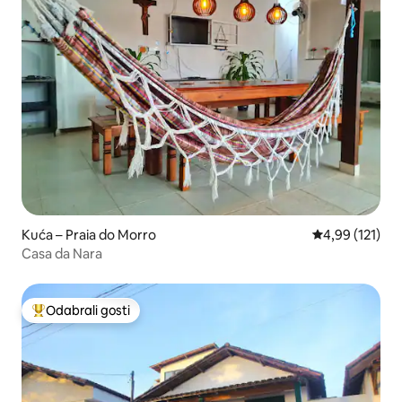
Kuća – Praia do Morro
Prosječna ocjen
4,99 (121)
Casa da Nara
Odabrali gosti
Među najviše rangiranima s oznakom „Odabrali gosti”