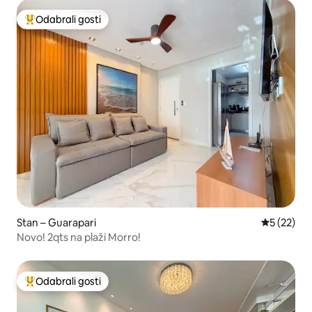
Odabrali gosti
Među najviše rangiranima s oznakom „Odabrali gosti”
Stan – Guarapari
Prosječna 
5 (22)
Novo! 2qts na plaži Morro!
Odabrali gosti
Među najviše rangiranima s oznakom „Odabrali gosti”