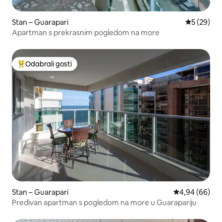
Stan – Guarapari
Prosječna o
5 (29)
Apartman s prekrasnim pogledom na more
Odabrali gosti
Među najviše rangiranima s oznakom „Odabrali gosti”
Stan – Guarapari
Prosječna ocje
4,94 (66)
Predivan apartman s pogledom na more u Guarapariju