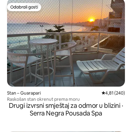
Odabrali gosti
Odabrali gosti
Stan – Guarapari
Prosječna ocjen
4,81 (240)
Raskošan stan okrenut prema moru
Drugi izvrsni smještaj za odmor u blizini ·
Serra Negra Pousada Spa