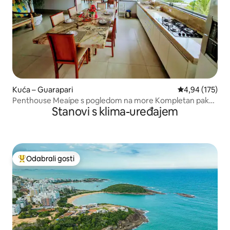
Kuća – Guarapari
Prosječna ocjen
4,94 (175)
Penthouse Meaípe s pogledom na more Kompletan paket
Stanovi s klima-uređajem
za odmor
Odabrali gosti
Među najviše rangiranima s oznakom „Odabrali gosti”