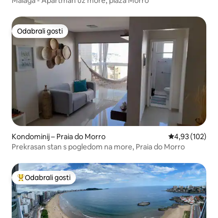
Málaga - Apartman uz more, plaža Morro
Odabrali gosti
Odabrali gosti
Kondominij – Praia do Morro
Prosječna ocjen
4,93 (102)
Prekrasan stan s pogledom na more, Praia do Morro
Odabrali gosti
Među najviše rangiranima s oznakom „Odabrali gosti”