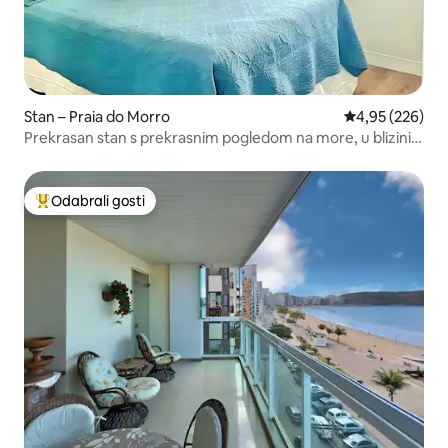
Stan – Praia do Morro
Prosječna ocjen
4,95 (226)
Prekrasan stan s prekrasnim pogledom na more, u blizini
svega, kućni ljubimci
Odabrali gosti
Među najviše rangiranima s oznakom „Odabrali gosti”