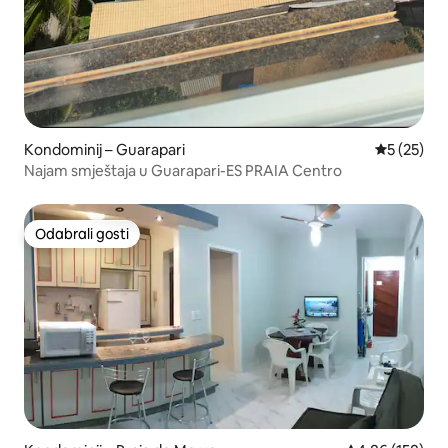
Kondominij – Guarapari
Prosječna 
5 (25)
Najam smještaja u Guarapari-ES PRAIA Centro
Odabrali gosti
Odabrali gosti