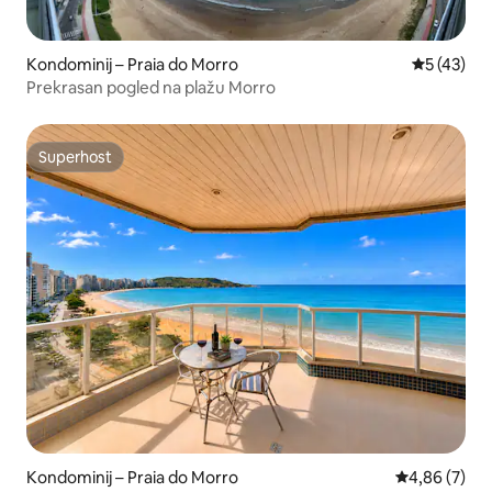
Kondominij – Praia do Morro
Prosječna 
5 (43)
Prekrasan pogled na plažu Morro
Superhost
Superhost
Kondominij – Praia do Morro
Prosječna ocj
4,86 (7)