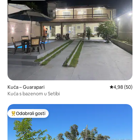
Kuća – Guarapari
Prosječna ocje
4,98 (50)
Kuća s bazenom u Setibi
Odabrali gosti
Među najviše rangiranima s oznakom „Odabrali gosti”