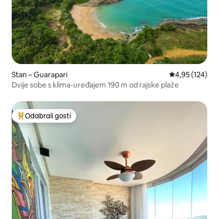
Stan – Guarapari
Prosječna ocjen
4,95 (124)
Dvije sobe s klima-uređajem 190 m od rajske plaže
Odabrali gosti
Među najviše rangiranima s oznakom „Odabrali gosti”