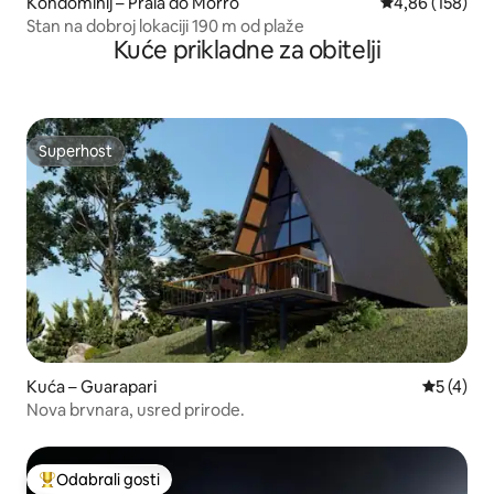
Kondominij – Praia do Morro
Prosječna ocjen
4,86 (158)
Stan na dobroj lokaciji 190 m od plaže
Kuće prikladne za obitelji
Superhost
Superhost
Kuća – Guarapari
Prosječna
5 (4)
Nova brvnara, usred prirode.
Odabrali gosti
Među najviše rangiranima s oznakom „Odabrali gosti”