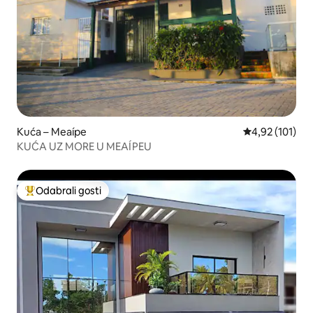
Kuća – Meaípe
Prosječna ocjen
4,92 (101)
KUĆA UZ MORE U MEAÍPEU
Odabrali gosti
Među najviše rangiranima s oznakom „Odabrali gosti”