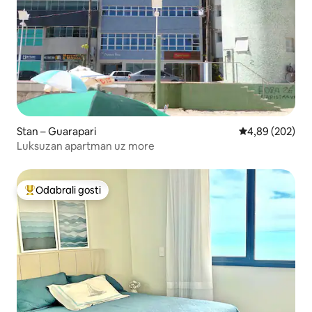
Stan – Guarapari
Prosječna ocjen
4,89 (202)
Luksuzan apartman uz more
Odabrali gosti
Među najviše rangiranima s oznakom „Odabrali gosti”