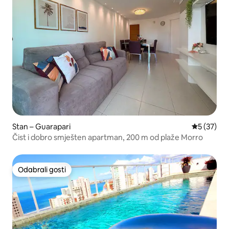
Stan – Guarapari
Prosječna 
5 (37)
Čist i dobro smješten apartman, 200 m od plaže Morro
Odabrali gosti
Odabrali gosti