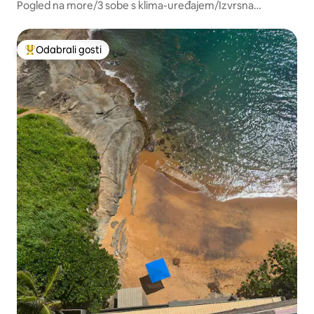
Pogled na more/3 sobe s klima-uređajem/Izvrsna
lokacija/2 parkirna mjesta
Odabrali gosti
Među najviše rangiranima s oznakom „Odabrali gosti”