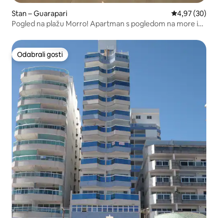
Stan – Guarapari
Prosječna ocje
4,97 (30)
Pogled na plažu Morro! Apartman s pogledom na more i
klima uređajem
Odabrali gosti
Odabrali gosti