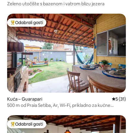
Zeleno utočište s bazenom i vatrom blizu jezera
Odabrali gosti
Među najviše rangiranima s oznakom „Odabrali gosti”
Kuća – Guarapari
Prosječna 
5 (31)
500 m od Praia Setiba, Ar, Wi-Fi, prikladno za kućne
ljubimce, Chur
Odabrali gosti
Među najviše rangiranima s oznakom „Odabrali gosti”