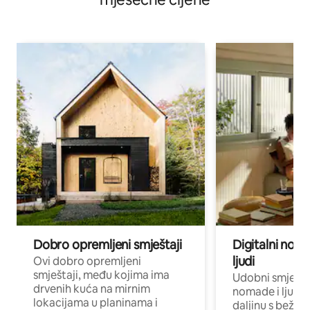
Dobro opremljeni smještaji
Digitalni noma
ljudi
Ovi dobro opremljeni
smještaji, među kojima ima
Udobni smještaj
drvenih kuća na mirnim
nomade i ljude 
lokacijama u planinama i
daljinu s bežič