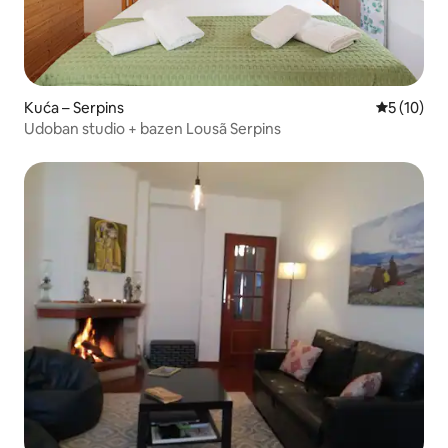
Kuća – Serpins
Prosječna 
5 (10)
Udoban studio + bazen Lousã Serpins