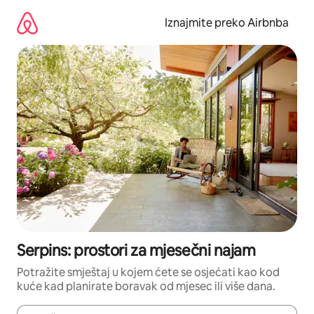
Prijeđi
na
Iznajmite preko Airbnba
sadržaj
Serpins: prostori za mjesečni najam
Potražite smještaj u kojem ćete se osjećati kao kod
kuće kad planirate boravak od mjesec ili više dana.