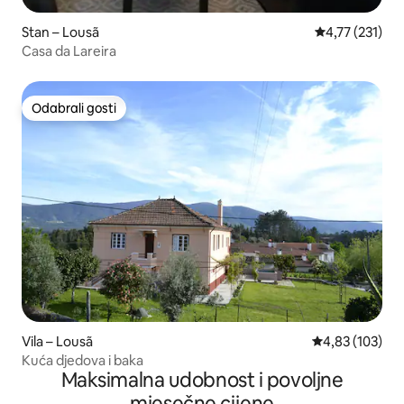
Stan – Lousã
Prosječna ocjen
4,77 (231)
Casa da Lareira
Odabrali gosti
Odabrali gosti
Vila – Lousã
Prosječna ocjen
4,83 (103)
Kuća djedova i baka
Maksimalna udobnost i povoljne
mjesečne cijene