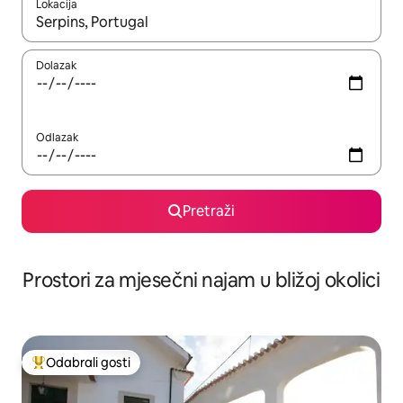
Lokacija
Kada budu dostupni rezultati, moći ćete ih pregledati koristeći
Dolazak
Odlazak
Pretraži
Prostori za mjesečni najam u bližoj okolici
Odabrali gosti
Među najviše rangiranima s oznakom „Odabrali gosti”