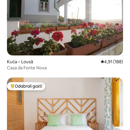
Kuća – Lousã
Prosječna ocjen
4,91 (188)
Casa da Fonte Nova
Odabrali gosti
Među najviše rangiranima s oznakom „Odabrali gosti”