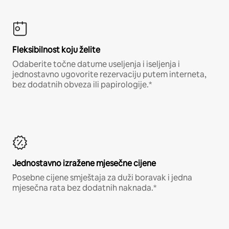
Fleksibilnost koju želite
Odaberite točne datume useljenja i iseljenja i
jednostavno ugovorite rezervaciju putem interneta,
bez dodatnih obveza ili papirologije.*
Jednostavno izražene mjesečne cijene
Posebne cijene smještaja za duži boravak i jedna
mjesečna rata bez dodatnih naknada.*