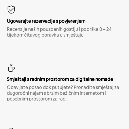
Ugovarajte rezervacije s povjerenjem
Recenzije naših pouzdanih gostiju i podrška 0 – 24
tijekom čitavog boravka u smještaju.
Smještaji s radnim prostorom za digitalne nomade
Obavljate posao dok putujete? Pronađite smještaj za
dugoročni najam s brzim bežičnim internetom i
posebnim prostorom za rad.