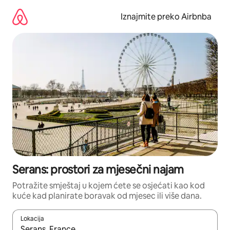
Prijeđi
na
Iznajmite preko Airbnba
sadržaj
Serans: prostori za mjesečni najam
Potražite smještaj u kojem ćete se osjećati kao kod
kuće kad planirate boravak od mjesec ili više dana.
Lokacija
Kada budu dostupni rezultati, moći ćete ih pregledati koristeći