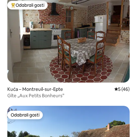
Odabrali gosti
Među najviše rangiranima s oznakom „Odabrali gosti”
Kuća – Montreuil-sur-Epte
Prosječna o
5 (46)
Gîte „Aux Petits Bonheurs”
Odabrali gosti
Odabrali gosti