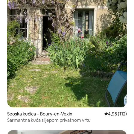
Seoska kućica – Boury-en-Vexin
Prosječna ocje
4,95 (112)
Šarmantna kuća slijepom privatnom vrtu