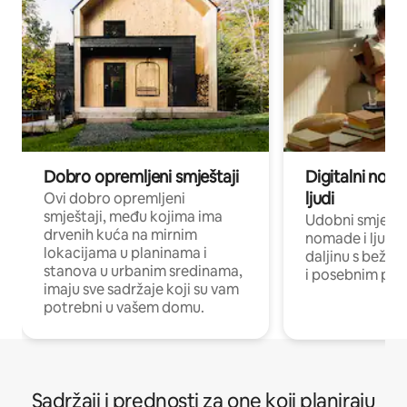
Dobro opremljeni smještaji
Digitalni noma
ljudi
Ovi dobro opremljeni
smještaji, među kojima ima
Udobni smještaj
drvenih kuća na mirnim
nomade i ljude 
lokacijama u planinama i
daljinu s bežič
stanova u urbanim sredinama,
i posebnim pro
imaju sve sadržaje koji su vam
potrebni u vašem domu.
Sadržaji i prednosti za one koji planiraju