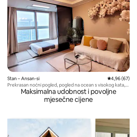
Stan – Ansan-si
Prosječna ocje
4,96 (67)
Prekrasan noćni pogled, pogled na ocean s visokog kata,
Maksimalna udobnost i povoljne
opcija novog bazena, besplatni OTT, popust za uzastopne
noćenja, dvije sobe, golf na otoku Oido
mjesečne cijene