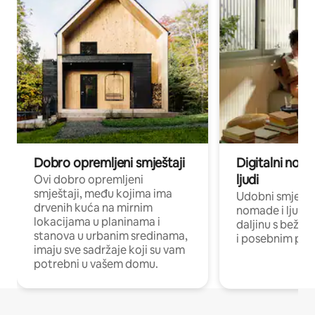
Dobro opremljeni smještaji
Digitalni noma
ljudi
Ovi dobro opremljeni
smještaji, među kojima ima
Udobni smještaj
drvenih kuća na mirnim
nomade i ljude 
lokacijama u planinama i
daljinu s bežič
stanova u urbanim sredinama,
i posebnim pro
imaju sve sadržaje koji su vam
potrebni u vašem domu.