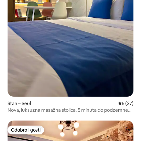
Stan – Seul
Prosječna 
5 (27)
Nova, luksuzna masažna stolica, 5 minuta do podzemne
željeznice, 3 minute do autobusnog terminala #2
Odabrali gosti
Odabrali gosti