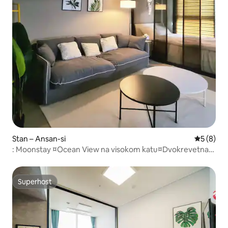
Stan – Ansan-si
Prosječna
5 (8)
: Moonstay ¤Ocean View na visokom katu¤Dvokrevetna
soba¤2 bračna kreveta¤Sve opcije¤Pogodnosti u
okolini¤Otok Bandal¤Oido¤Dae Budo /Popust na više
noćenja
Superhost
Superhost