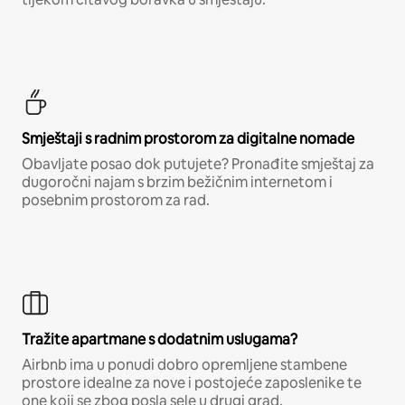
Smještaji s radnim prostorom za digitalne nomade
Obavljate posao dok putujete? Pronađite smještaj za
dugoročni najam s brzim bežičnim internetom i
posebnim prostorom za rad.
Tražite apartmane s dodatnim uslugama?
Airbnb ima u ponudi dobro opremljene stambene
prostore idealne za nove i postojeće zaposlenike te
one koji se zbog posla sele u drugi grad.