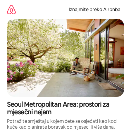
Prijeđi
na
Iznajmite preko Airbnba
sadržaj
Seoul Metropolitan Area: prostori za
mjesečni najam
Potražite smještaj u kojem ćete se osjećati kao kod
kuće kad planirate boravak od mjesec ili više dana.