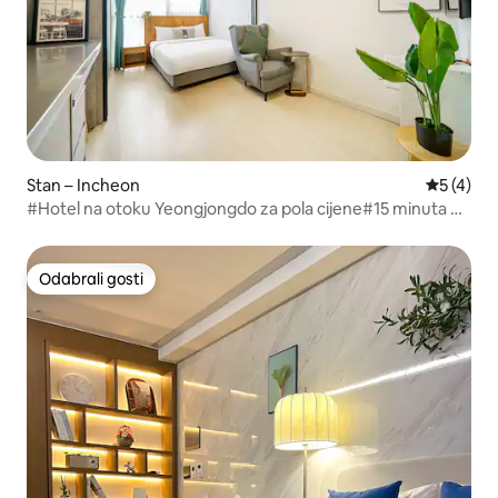
Stan – Incheon
Prosječna
5 (4)
#Hotel na otoku Yeongjongdo za pola cijene#15 minuta od
zračne luke Incheon#Veliki popust za duže
boravke#Usluga prijevoza do zračne luke Incheon#Sve
opcije
Odabrali gosti
Odabrali gosti