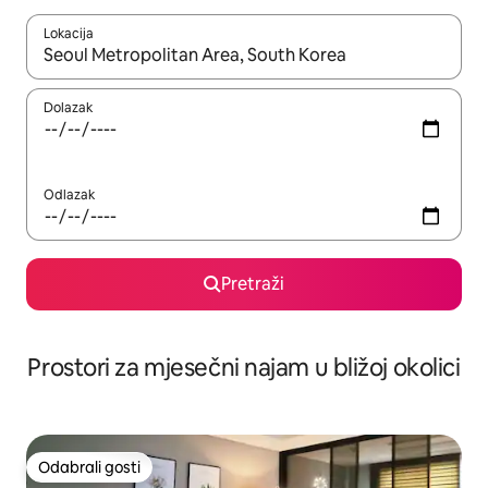
Lokacija
Kada budu dostupni rezultati, moći ćete ih pregledati koristeći
Dolazak
Odlazak
Pretraži
Prostori za mjesečni najam u bližoj okolici
Odabrali gosti
Odabrali gosti