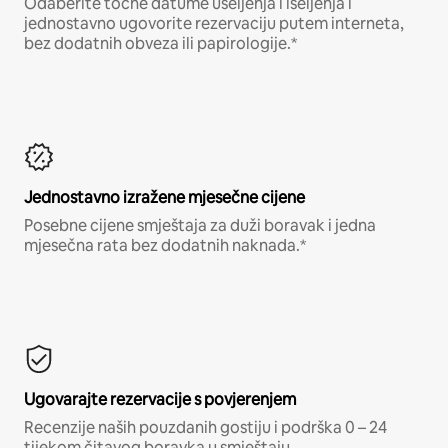
Odaberite točne datume useljenja i iseljenja i
jednostavno ugovorite rezervaciju putem interneta,
bez dodatnih obveza ili papirologije.*
Jednostavno izražene mjesečne cijene
Posebne cijene smještaja za duži boravak i jedna
mjesečna rata bez dodatnih naknada.*
Ugovarajte rezervacije s povjerenjem
Recenzije naših pouzdanih gostiju i podrška 0 – 24
tijekom čitavog boravka u smještaju.