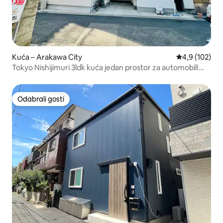
Kuća – Arakawa City
Prosječna ocje
4,9 (102)
Tokyo Nishijimuri 3ldk kuća jedan prostor za automobil!
blizu Ueno Akihabara
Odabrali gosti
Odabrali gosti