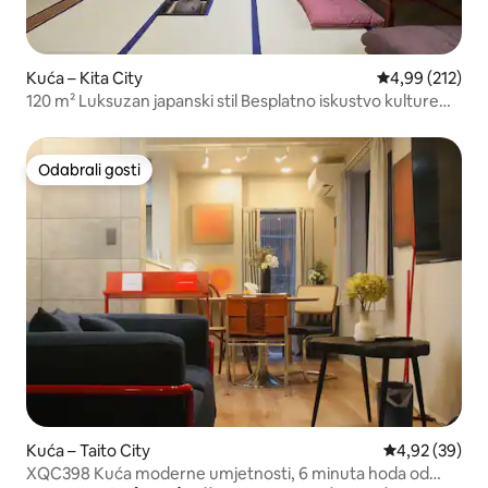
Kuća – Kita City
Prosječna ocjen
4,99 (212)
120 m² Luksuzan japanski stil Besplatno iskustvo kulture
Jacuzzi
Odabrali gosti
Odabrali gosti
Kuća – Taito City
Prosječna ocje
4,92 (39)
XQC398 Kuća moderne umjetnosti, 6 minuta hoda od