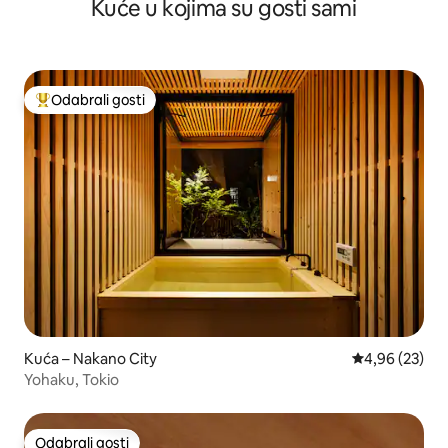
Kuće u kojima su gosti sami
hrama Asakusa, uživite u bogatoj trgovačkoj četvrti, nova
kuća s puno sadržaja i dobro prometno povezana
Odabrali gosti
Među najviše rangiranima s oznakom „Odabrali gosti”
Kuća – Nakano City
Prosječna ocje
4,96 (23)
Yohaku, Tokio
Odabrali gosti