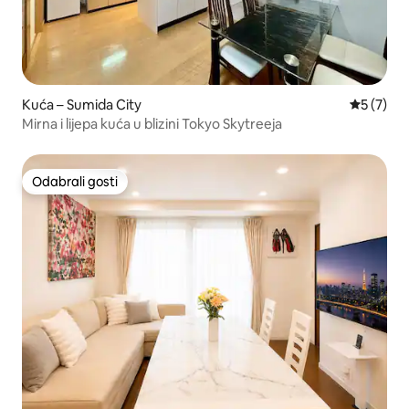
Kuća – Sumida City
Prosječna
5 (7)
Mirna i lijepa kuća u blizini Tokyo Skytreeja
Odabrali gosti
Odabrali gosti