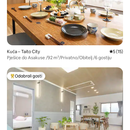
Kuća – Taito City
Prosječna 
5 (15)
Pješice do Asakuse /92 m²/Privatno/Obitelj /6 gostiju
Odabrali gosti
Među najviše rangiranima s oznakom „Odabrali gosti”