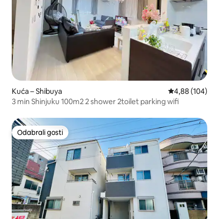
Kuća – Shibuya
Prosječna ocjen
4,88 (104)
3 min Shinjuku 100m2 2 shower 2toilet parking wifi
Odabrali gosti
Odabrali gosti