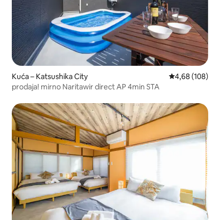
Kuća – Katsushika City
Prosječna ocjen
4,68 (108)
prodaja! mirno Naritawir direct AP 4min STA