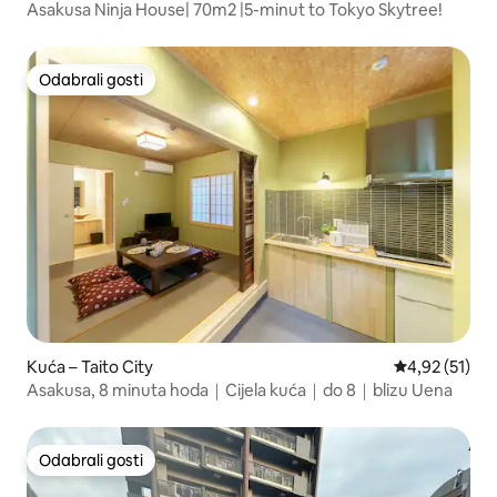
Asakusa Ninja House| 70m2 |5-minut to Tokyo Skytree!
Odabrali gosti
Odabrali gosti
Kuća – Taito City
Prosječna ocje
4,92 (51)
Asakusa, 8 minuta hoda｜Cijela kuća｜do 8｜blizu Uena
Odabrali gosti
Odabrali gosti