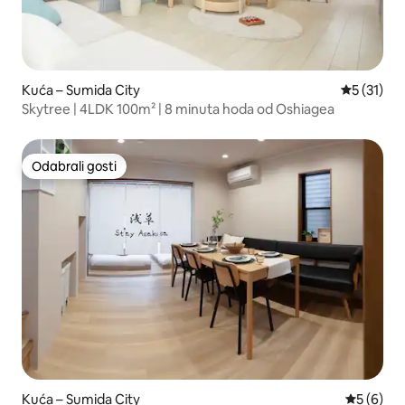
Kuća – Sumida City
Prosječna 
5 (31)
Skytree | 4LDK 100m² | 8 minuta hoda od Oshiagea
Odabrali gosti
Odabrali gosti
Kuća – Sumida City
Prosječna
5 (6)