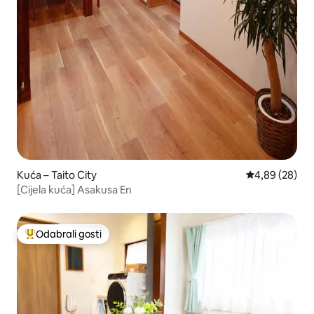
Kuća – Taito City
Prosječna ocje
4,89 (28)
[Cijela kuća] Asakusa En
Odabrali gosti
Među najviše rangiranima s oznakom „Odabrali gosti”