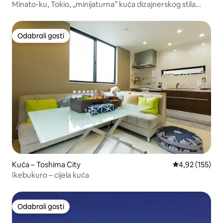
Minato-ku, Tokio, „minijaturna” kuća dizajnerskog stila
okružena prirodom
Odabrali gosti
Odabrali gosti
Kuća – Toshima City
Prosječna ocjen
4,92 (155)
Ikebukuro – cijela kuća
Odabrali gosti
Odabrali gosti