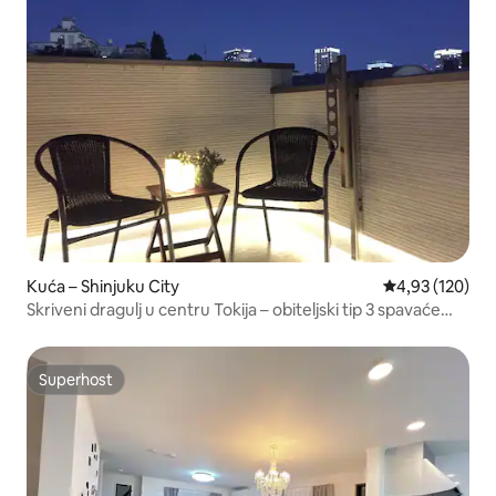
Kuća – Shinjuku City
Prosječna ocjen
4,93 (120)
Skriveni dragulj u centru Tokija – obiteljski tip 3 spavaće
sobe
Superhost
Superhost