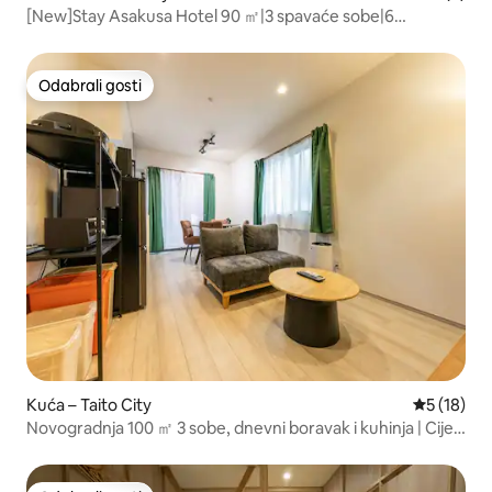
[New]Stay Asakusa Hotel 90 ㎡|3 spavaće sobe|6
kreveta|2 kupaonice|10 osoba
Odabrali gosti
Odabrali gosti
Kuća – Taito City
Prosječna 
5 (18)
Novogradnja 100 ㎡ 3 sobe, dnevni boravak i kuhinja | Cijeli
objekt za najam | Hram Asakusa 5 minuta | 7-Eleven 10
sekundi pješice