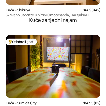
Kuća – Shibuya
Prosječna ocje
4,93 (42)
Skriveno utočište u blizini Omotesanda, Harajukua i
Kuće za tjedni najam
Shibuye
Odabrali gosti
Među najviše rangiranima s oznakom „Odabrali gosti”
Kuća – Sumida City
Prosječna ocje
4,95 (82)