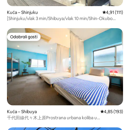
Kuća – Shinjuku
Prosječna ocje
4,91 (111)
[Shinjuku/vlak 3 min/Shibuya/vlak 10 min/Shin-Okubo
st./pješački 5 min] Maksimalno 9 ljudi/75㎡/novo
dizajnerska kuća
Odabrali gosti
Odabrali gosti
Kuća – Shibuya
Prosječna ocjen
4,85 (193)
千代田線代々木上原Prostrana urbana koliba u
Shibuyi/Harajukuu