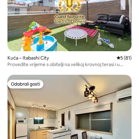
Kuća – Itabashi City
Prosječna 
5 (81)
Provedite vrijeme s obitelji na velikoj krovnoj terasi i u
prostranom dnevnom boravku | Područje Ikebukura | 3
spavaće sobe | 7 kreveta | Krovna terasa
Odabrali gosti
Odabrali gosti