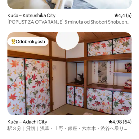
Kuća – Katsushika City
Prosječna o
4,4 (5)
[POPUST ZA OTVARANJE] 5 minuta od Shobori Shobuena
| Prostrana kuća s 1 spavaćom sobom, dnevnim boravkom
i kuhinjom | Maksimalno 8 osoba | Neograničen pristup
teretani | Za obitelji i grupe
Odabrali gosti
Među najviše rangiranima s oznakom „Odabrali gosti”
Kuća – Adachi City
Prosječna ocje
4,98 (64)
駅３分｜貸切｜浅草・上野・銀座・六本木・渋谷へ乗り換
え無｜９人｜羽田直通バス｜北千住｜KK