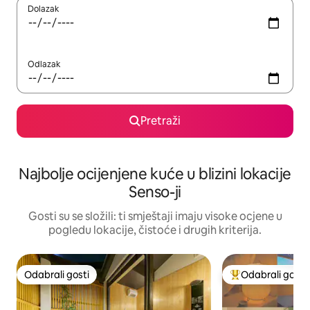
Dolazak
Odlazak
Pretraži
Najbolje ocijenjene kuće u blizini lokacije
Senso-ji
Gosti su se složili: ti smještaji imaju visoke ocjene u
pogledu lokacije, čistoće i drugih kriterija.
Odabrali gosti
Odabrali gosti
Odabrali gosti
Među najviše ran