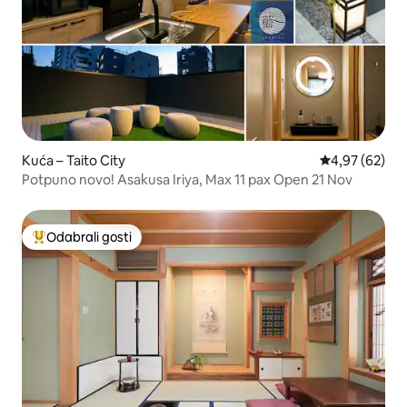
Kuća – Taito City
Prosječna ocje
4,97 (62)
Potpuno novo! Asakusa Iriya, Max 11 pax Open 21 Nov
Odabrali gosti
Među najviše rangiranima s oznakom „Odabrali gosti”