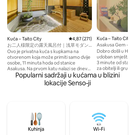
Kuća – Taito City
Kuća – Taito City
Prosječna ocjena: 4,87/5, recenzi
4,87 (271)
Asakusa Gem – cije
お二人様限定の露天風呂付｜浅草モダン
blizini Sensojija
和風のラグジュアリーな 1軒家 ｜浅草・
Dobro došli u HO
Ovo je privatna kuća s kupkama na
上野観光拠点 ｜柳通り西棟
udoban smještaj u
otvorenom koja može primiti samo dvije
3 minute od stani
osobe, 11 minuta hoda od stanice
za obitelji ili grupe
Asakusa. Na prvom katu nalazi se dnevni
Popularni sadržaji u kućama u blizini
u privatnom smješ
boravak, a na drugom katu nalazi se
opremljenom kuh
kupelj od čempresa s velikom spavaćom
lokacije Senso-ji
krevetima i projek
sobom i izravnom terasom. Podzemnom
Tokijski neboder S
željeznicom lako je doći do četvrti
ispred vrata! Trg
Shibuya, Ginza, Ueno i Akihabara, što ga
otvoren 0 – 24, tr
čini praktičnom bazom za razgledavanje
za bebe i ljekarna 
Tokija. U blizini se nalaze supermarketi,
3 minute hoda. Temeljito čistimo i
male prodavaonice, restorani, moderni
dezinficiramo kako 
kafići i razne trgovine. Tu se nalazi i luka
bezbrižni. Opustite se i osjećajte se kao
Luup, pa je također dobro slobodno se
Kuhinja
Wi-Fi
kod kuće u samom 
prošetati na električnom romobilu.