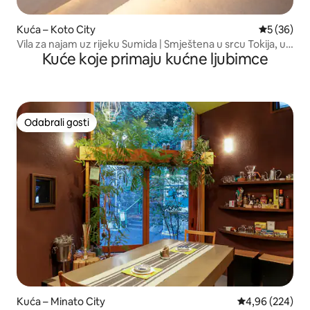
Kuća – Koto City
Prosječna o
5 (36)
Vila za najam uz rijeku Sumida | Smještena u srcu Tokija, u
Kuće koje primaju kućne ljubimce
blizini Nihonbashi, Asakusa, Ryogoku i drugih | Japanski
moderni smještaj
Odabrali gosti
Odabrali gosti
Kuća – Minato City
Prosječna ocjen
4,96 (224)