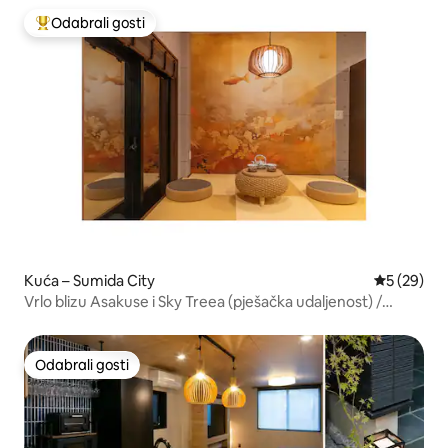
Odabrali gosti
Među najviše rangiranima s oznakom „Odabrali gosti”
Kuća – Sumida City
Prosječna o
5 (29)
Vrlo blizu Asakuse i Sky Treea (pješačka udaljenost) /
Izravna veza vlakom do zračnih luka Haneda i Narita / 6
minuta pješice do najbliže stanice / 1. kat
Odabrali gosti
Odabrali gosti