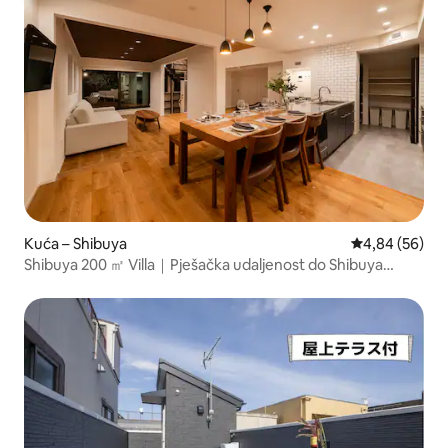
Kuća – Shibuya
Prosječna ocje
4,84 (56)
Shibuya 200 ㎡ Villa｜Pješačka udaljenost do Shibuya
Scramble｜MAX 18 osoba｜6 spavaćih soba｜Parkiralište
dostupno