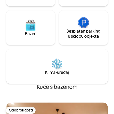
Pristup Stanica 🚶‍♀️Asakusa (linija Ginza):
oko 11 minuta hoda/stanica Asakusa
(Tsukuba express): 9 minuta hoda 🚆
Akihabara: oko 5 minuta/Ginza: oko 16
minuta/Shibuya: oko 35 minuta Gosti koji
borave u zapadnoj zgradi u ulici Yukiya
također će imati pristup turističkoj
Besplatan parking
Bazen
informacijskoj službi Asakusa, kojom
u sklopu objekta
upravljamo. Osim informacija o
znamenitostima, gostima možete dati
ekskluzivne preporuke za „skrivene
dragulje” i lokalne lokacije koje nisu
navedene u vodičima. Dostupna je i
usluga predaje prtljage, pa slobodno
svratite.
Klima-uređaj
Kuće s bazenom
Odabrali gosti
Odabrali gosti