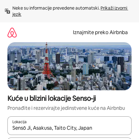
Prijeđi
Neke su informacije prevedene automatski. 
Prikaži izvorni 
na
jezik
sadržaj
Iznajmite preko Airbnba
Kuće u blizini lokacije Senso-ji
Pronađite i rezervirajte jedinstvene kuće na Airbnbu
Lokacija
Kada budu dostupni rezultati, moći ćete ih pregledati koristeći