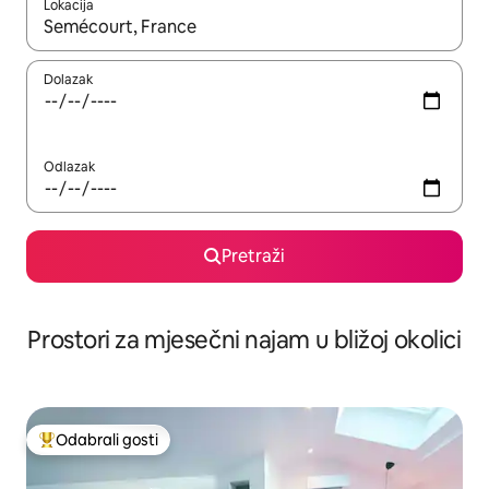
Lokacija
Kada budu dostupni rezultati, moći ćete ih pregledati koristeći
Dolazak
Odlazak
Pretraži
Prostori za mjesečni najam u bližoj okolici
Odabrali gosti
Među najviše rangiranima s oznakom „Odabrali gosti”