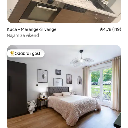
Kuća – Marange-Silvange
Prosječna ocje
4,78 (119)
Najam za vikend
Odabrali gosti
Među najviše rangiranima s oznakom „Odabrali gosti”