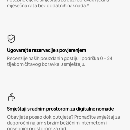
mjesečna rata bez dodatnih naknada.*
Ugovarajte rezervacije s povjerenjem
Recenzije naših pouzdanih gostiju i podrška 0 – 24
tijekom čitavog boravka u smještaju.
Smještaji s radnim prostorom za digitalne nomade
Obavljate posao dok putujete? Pronađite smještaj za
dugoročni najam s brzim bežičnim internetom i
posebnim prostorom za rad.