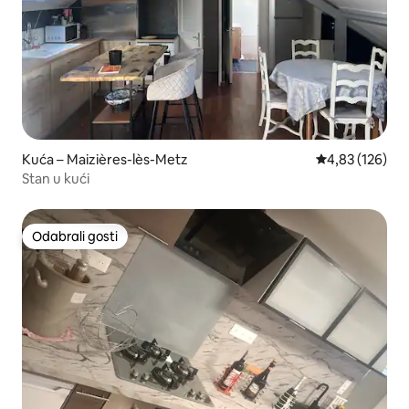
Kuća – Maizières-lès-Metz
Prosječna ocjen
4,83 (126)
Stan u kući
Odabrali gosti
Odabrali gosti