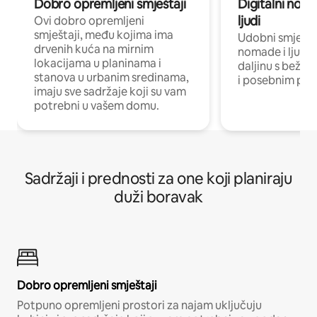
Dobro opremljeni smještaji
Digitalni noma
ljudi
Ovi dobro opremljeni
smještaji, među kojima ima
Udobni smještaj
drvenih kuća na mirnim
nomade i ljude 
lokacijama u planinama i
daljinu s bežič
stanova u urbanim sredinama,
i posebnim pro
imaju sve sadržaje koji su vam
potrebni u vašem domu.
Sadržaji i prednosti za one koji planiraju
duži boravak
Dobro opremljeni smještaji
Potpuno opremljeni prostori za najam uključuju