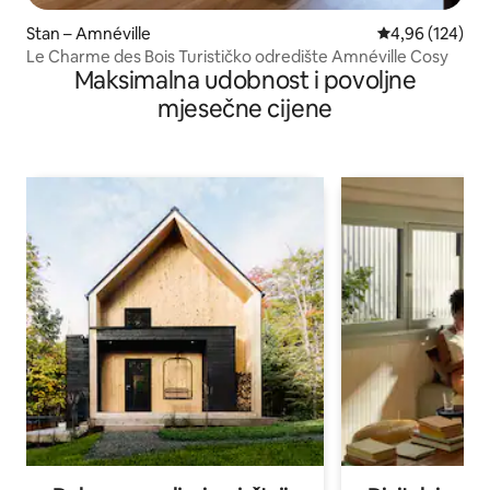
Stan – Amnéville
Prosječna ocjen
4,96 (124)
Le Charme des Bois Turističko odredište Amnéville Cosy
Maksimalna udobnost i povoljne
mjesečne cijene