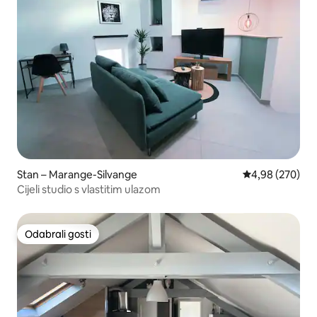
Stan – Marange-Silvange
Prosječna ocjen
4,98 (270)
Cijeli studio s vlastitim ulazom
Odabrali gosti
Odabrali gosti