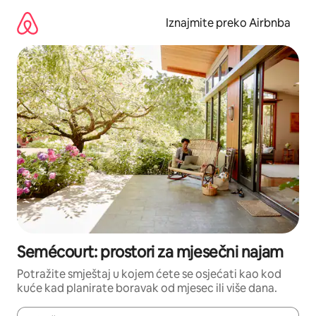
Prijeđi
na
Iznajmite preko Airbnba
sadržaj
Semécourt: prostori za mjesečni najam
Potražite smještaj u kojem ćete se osjećati kao kod
kuće kad planirate boravak od mjesec ili više dana.