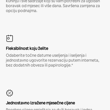
kuhinju i sve sadržaje koji su vam potrebni za ugodan
boravak od mjesec ili više dana. Savršena zamjena za
opciju podnajma.
Fleksibilnost koju želite
Odaberite točne datume useljenja i iseljenja i
jednostavno ugovorite rezervaciju putem interneta,
bez dodatnih obveza ili papirologije.*
Jednostavno izražene mjesečne cijene
Posebne cijene smještaja za duži boravak i jedna