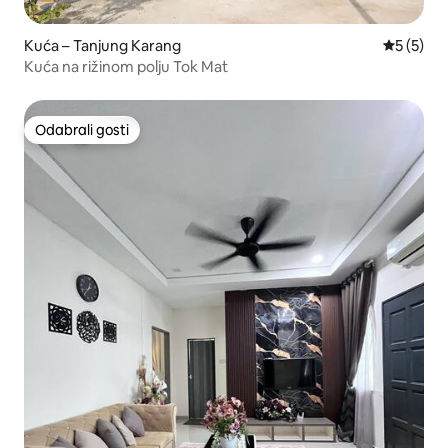
Kuća – Tanjung Karang
Prosječna
5 (5)
Kuća na rižinom polju Tok Mat
Odabrali gosti
Odabrali gosti