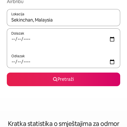
Airbnbu
Lokacija
Kada budu dostupni rezultati, moći ćete ih pregledati koristeći
Dolazak
Odlazak
Pretraži
Kratka statistika o smještajima za odmor