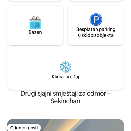
bračna kreveta (1,6x2), 2 jednostruka
kreveta i 2 jednostruka madraca na
Besplatan parking
Bazen
u sklopu objekta
Klima-uređaj
Drugi sjajni smještaji za odmor –
Sekinchan
Odabrali gosti
Odabrali gosti