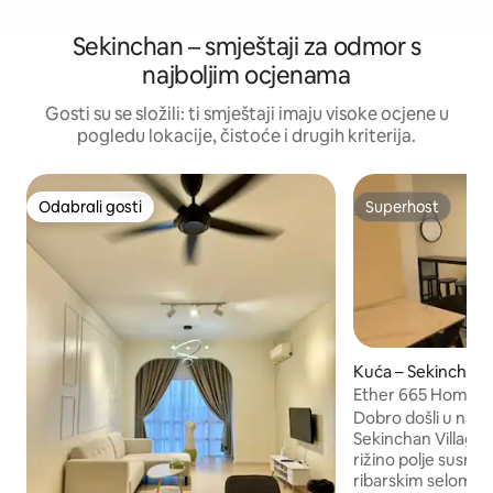
Sekinchan – smještaji za odmor s
najboljim ocjenama
Gosti su se složili: ti smještaji imaju visoke ocjene u
pogledu lokacije, čistoće i drugih kriterija.
Odabrali gosti
Superhost
Odabrali gosti
Superhost
Kuća – Sekinchan
Ether 665 Homest
Dobro došli u naš
Sekinchan Villageu
rižino polje susre
ribarskim selom. Da