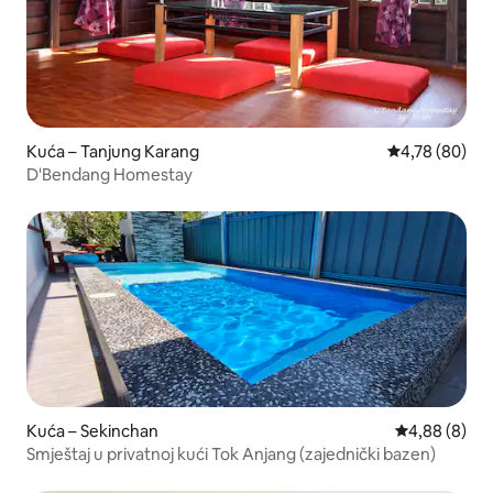
Kuća – Tanjung Karang
Prosječna ocje
4,78 (80)
D'Bendang Homestay
Kuća – Sekinchan
Prosječna ocj
4,88 (8)
Smještaj u privatnoj kući Tok Anjang (zajednički bazen)