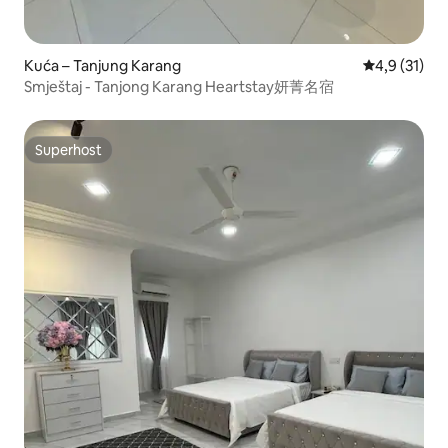
Kuća – Tanjung Karang
Prosječna oc
4,9 (31)
Smještaj - Tanjong Karang Heartstay妍菁名宿
Superhost
Superhost