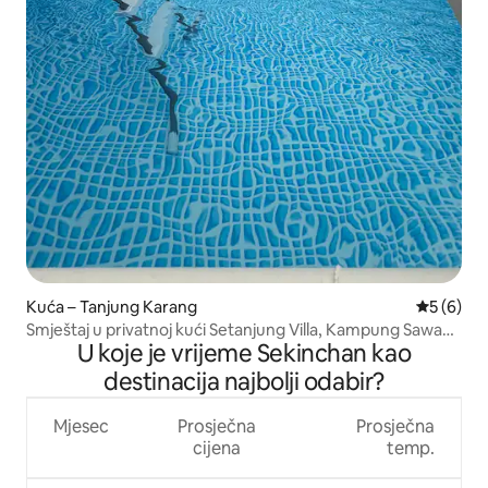
Kuća – Tanjung Karang
Prosječna
5 (6)
Smještaj u privatnoj kući Setanjung Villa, Kampung Sawah
U koje je vrijeme Sekinchan kao
Sempadan
destinacija najbolji odabir?
Mjesec
Prosječna
Prosječna
cijena
temp.