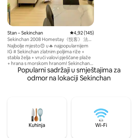
obalna mjesta noću
vilinsko osvijetljen
blagi morski povjetarac. Znam
okolici ✅Kayapo Restaurant 3min ✅Uradi
sam 1 min ✅Xiyun 
✅Pasar Sekinchan
Stan – Sekinchan
Prosječna ocjena: 4,92/5, recenz
4,92 (145)
Belt: 3mins ✅Paddy Gal
Sekinchan 2008 Homestay《悦客》 法式
✅Redang Beach i st
奶油风名宿
Najbolje mjesto😍 u🔥 najpopularnijem
✅Kapal terbang se
IG # Sekinchan zlatnim poljima riže +
stabla želja + vrući valovi pješčane plaže
+ hrana s morskom hranom! Sekinchan
Popularni sadržaji u smještajima za
2008 Homestay Naziv francuskog vrhnja
„Yueke” Kremasti stilski dizajn više je od
odmor na lokaciji Sekinchan
stila, ali i toplog stila stila života koji💛
uglavnom koristi mliječno bijele boje i
marelice, blagi lagani✨ elegantni
namještaj i francuske detalje.🫶 U
prizemlju se nalazi i bazen, teretana i
teren za badminton. Smještaj se nalazi
na plaži s vrućim valom na farmi, u blizini
tvornice riže, a do raznih atrakcija
Kuhinja
Wi-Fi
potrebno je samo 5 do 10 minuta.👍 10
osoba, 3 spavaće sobe, 2 kupaonice 3