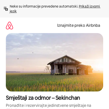
Prijeđi
Neke su informacije prevedene automatski. 
Prikaži izvorni 
na
jezik
sadržaj
Iznajmite preko Airbnba
Smještaji za odmor – Sekinchan
Pronađite i rezervirajte jedinstvene smještaje na