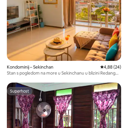
Kondominij – Sekinchan
Prosječna ocje
4,88 (24)
Stan s pogledom na more u Sekinchanu u blizini Redang
Beach Cafea
Superhost
Superhost