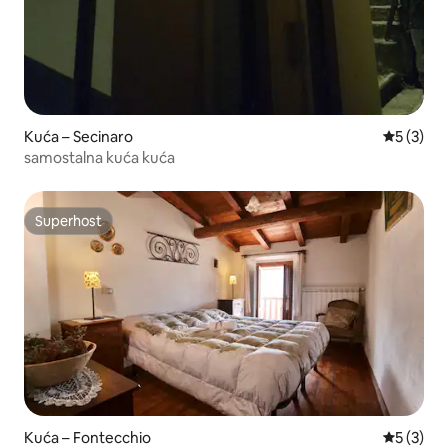
Kuća – Secinaro
Prosječna
5 (3)
samostalna kuća kuća
Superhost
Superhost
Kuća – Fontecchio
Prosječna
5 (3)