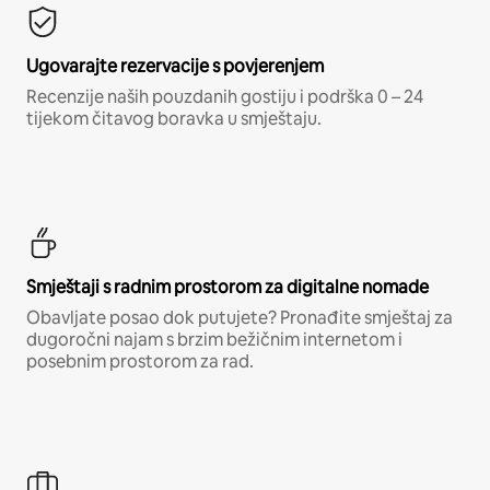
Ugovarajte rezervacije s povjerenjem
Recenzije naših pouzdanih gostiju i podrška 0 – 24
tijekom čitavog boravka u smještaju.
Smještaji s radnim prostorom za digitalne nomade
Obavljate posao dok putujete? Pronađite smještaj za
dugoročni najam s brzim bežičnim internetom i
posebnim prostorom za rad.