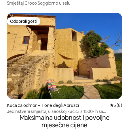
Smještaj Croco Soggiorno u selu
Odabrali gosti
Odabrali gosti
Kuća za odmor – Tione degli Abruzzi
Prosječna
5 (8)
Jedinstveni smještaj u seoskoj kućici iz 1500-ih sa
Maksimalna udobnost i povoljne
zadivljujućim pogledom
mjesečne cijene