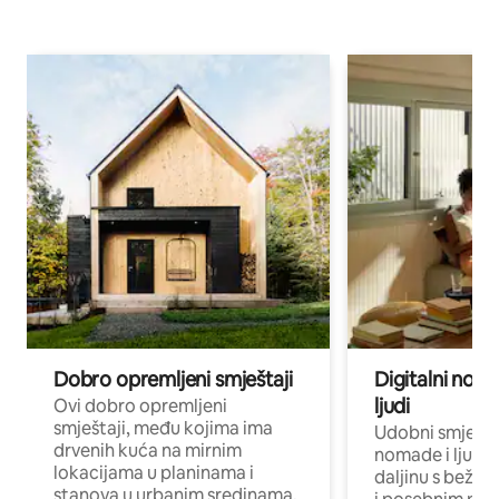
Dobro opremljeni smještaji
Digitalni noma
ljudi
Ovi dobro opremljeni
smještaji, među kojima ima
Udobni smještaj
drvenih kuća na mirnim
nomade i ljude 
lokacijama u planinama i
daljinu s bežič
stanova u urbanim sredinama,