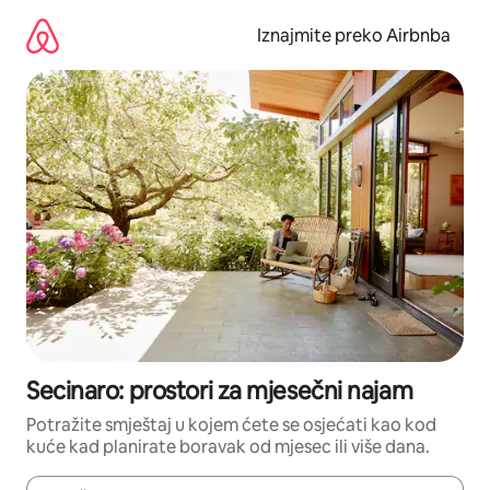
Prijeđi
na
Iznajmite preko Airbnba
sadržaj
Secinaro: prostori za mjesečni najam
Potražite smještaj u kojem ćete se osjećati kao kod
kuće kad planirate boravak od mjesec ili više dana.