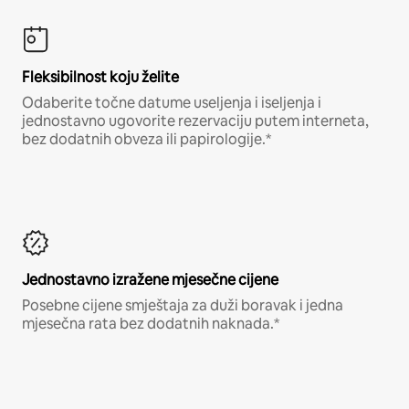
Fleksibilnost koju želite
Odaberite točne datume useljenja i iseljenja i
jednostavno ugovorite rezervaciju putem interneta,
bez dodatnih obveza ili papirologije.*
Jednostavno izražene mjesečne cijene
Posebne cijene smještaja za duži boravak i jedna
mjesečna rata bez dodatnih naknada.*