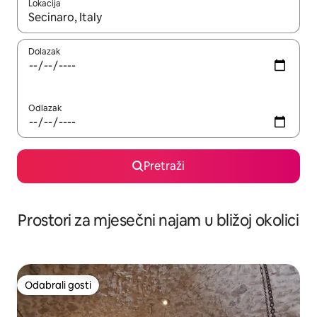
Lokacija
Kada budu dostupni rezultati, moći ćete ih pregledati koristeći
Dolazak
Odlazak
Pretraži
Prostori za mjesečni najam u bližoj okolici
Odabrali gosti
Odabrali gosti