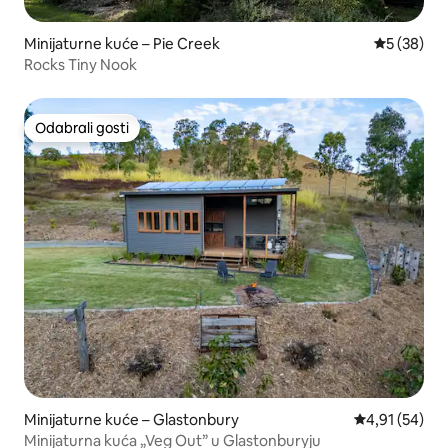
Minijaturne kuće – Pie Creek
Prosječna o
5 (38)
Rocks Tiny Nook
Odabrali gosti
Odabrali gosti
Minijaturne kuće – Glastonbury
Prosječna ocje
4,91 (54)
Minijaturna kuća „Veg Out” u Glastonburyju