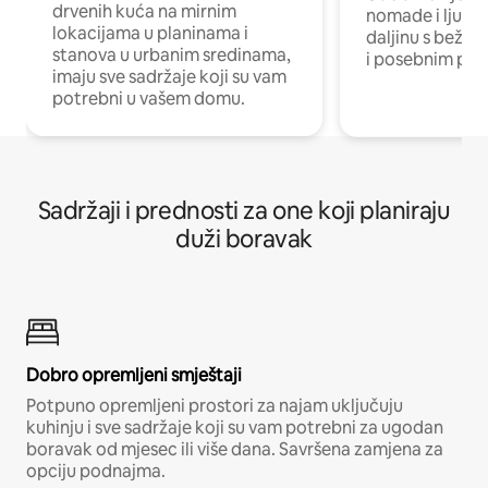
drvenih kuća na mirnim
nomade i ljude 
lokacijama u planinama i
daljinu s bežič
stanova u urbanim sredinama,
i posebnim pro
imaju sve sadržaje koji su vam
potrebni u vašem domu.
Sadržaji i prednosti za one koji planiraju
duži boravak
Dobro opremljeni smještaji
Potpuno opremljeni prostori za najam uključuju
kuhinju i sve sadržaje koji su vam potrebni za ugodan
boravak od mjesec ili više dana. Savršena zamjena za
opciju podnajma.