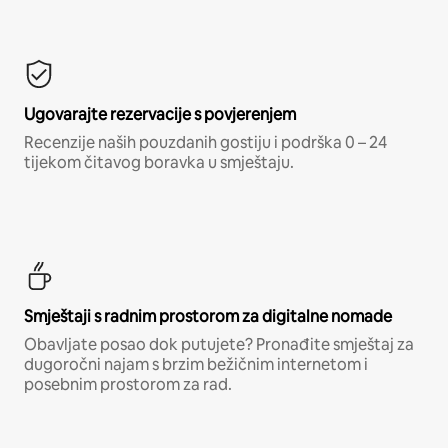
Ugovarajte rezervacije s povjerenjem
Recenzije naših pouzdanih gostiju i podrška 0 – 24
tijekom čitavog boravka u smještaju.
Smještaji s radnim prostorom za digitalne nomade
Obavljate posao dok putujete? Pronađite smještaj za
dugoročni najam s brzim bežičnim internetom i
posebnim prostorom za rad.