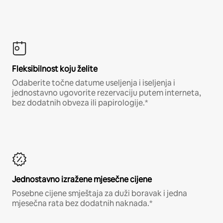
Fleksibilnost koju želite
Odaberite točne datume useljenja i iseljenja i
jednostavno ugovorite rezervaciju putem interneta,
bez dodatnih obveza ili papirologije.*
Jednostavno izražene mjesečne cijene
Posebne cijene smještaja za duži boravak i jedna
mjesečna rata bez dodatnih naknada.*