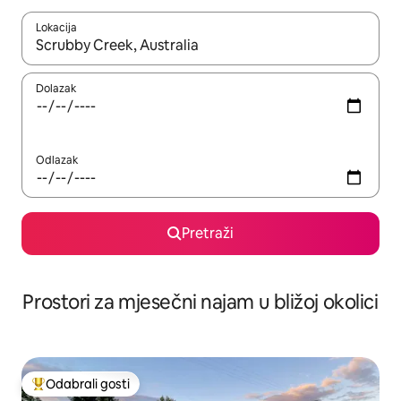
Lokacija
Kada budu dostupni rezultati, moći ćete ih pregledati koristeći
Dolazak
Odlazak
Pretraži
Prostori za mjesečni najam u bližoj okolici
Odabrali gosti
Među najviše rangiranima s oznakom „Odabrali gosti”