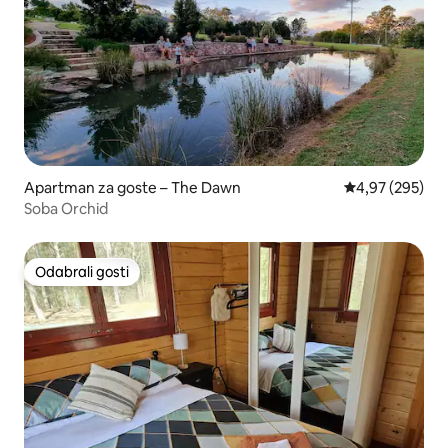
Apartman za goste – The Dawn
Prosječna ocjen
4,97 (295)
Soba Orchid
Odabrali gosti
Odabrali gosti