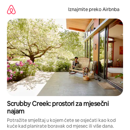
Prijeđi
na
Iznajmite preko Airbnba
sadržaj
Scrubby Creek: prostori za mjesečni
najam
Potražite smještaj u kojem ćete se osjećati kao kod
kuće kad planirate boravak od mjesec ili više dana.