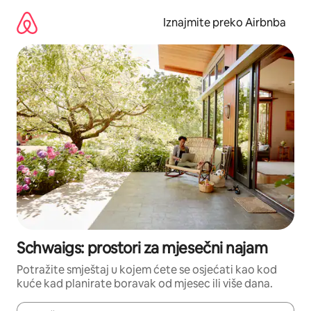
Prijeđi
na
Iznajmite preko Airbnba
sadržaj
Schwaigs: prostori za mjesečni najam
Potražite smještaj u kojem ćete se osjećati kao kod
kuće kad planirate boravak od mjesec ili više dana.