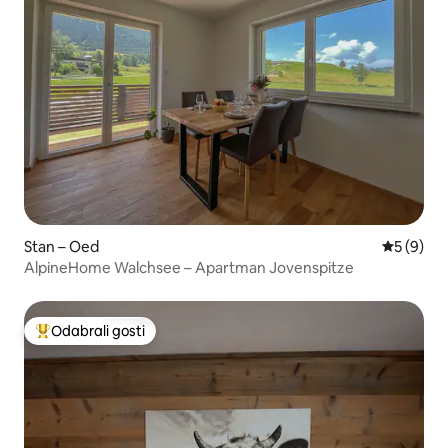
Stan – Oed
Prosječna
5 (9)
AlpineHome Walchsee – Apartman Jovenspitze
Odabrali gosti
Među najviše rangiranima s oznakom „Odabrali gosti”