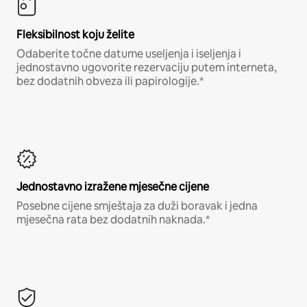
Fleksibilnost koju želite
Odaberite točne datume useljenja i iseljenja i
jednostavno ugovorite rezervaciju putem interneta,
bez dodatnih obveza ili papirologije.*
Jednostavno izražene mjesečne cijene
Posebne cijene smještaja za duži boravak i jedna
mjesečna rata bez dodatnih naknada.*