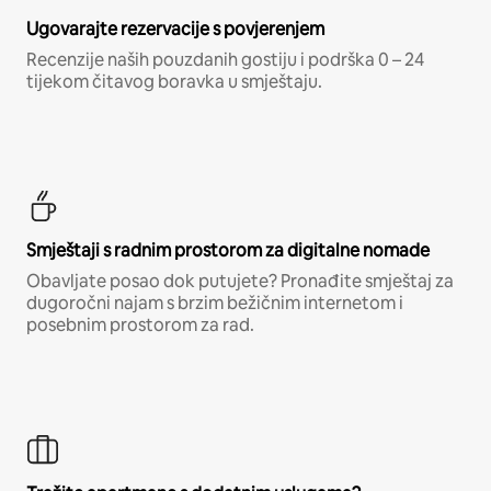
Ugovarajte rezervacije s povjerenjem
Recenzije naših pouzdanih gostiju i podrška 0 – 24
tijekom čitavog boravka u smještaju.
Smještaji s radnim prostorom za digitalne nomade
Obavljate posao dok putujete? Pronađite smještaj za
dugoročni najam s brzim bežičnim internetom i
posebnim prostorom za rad.