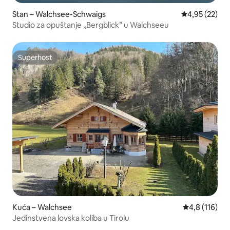
Stan – Walchsee-Schwaigs
Prosječna ocje
4,95 (22)
Studio za opuštanje „Bergblick” u Walchseeu
Superhost
Superhost
Kuća – Walchsee
Prosječna ocj
4,8 (116)
Jedinstvena lovska koliba u Tirolu