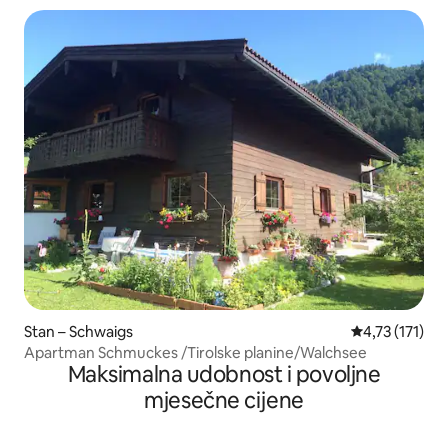
Stan – Schwaigs
Prosječna ocje
4,73 (171)
Apartman Schmuckes /Tirolske planine/Walchsee
Maksimalna udobnost i povoljne
mjesečne cijene