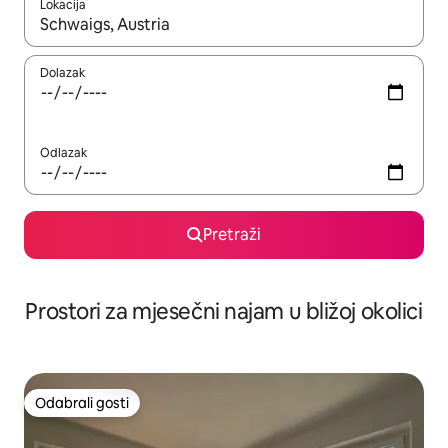
Lokacija
Kada budu dostupni rezultati, moći ćete ih pregledati koristeći
Dolazak
Odlazak
Pretraži
Prostori za mjesečni najam u bližoj okolici
Odabrali gosti
Odabrali gosti