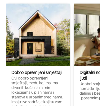
Dobro opremljeni smještaji
Digitalni noma
ljudi
Ovi dobro opremljeni
smještaji, među kojima ima
Udobni smještaj
drvenih kuća na mirnim
nomade i ljude 
lokacijama u planinama i
daljinu s bežič
stanova u urbanim sredinama,
i posebnim pro
imaju sve sadržaje koji su vam