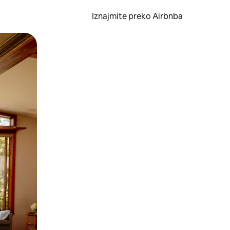
Iznajmite preko Airbnba
li prelaskom prstom po zaslonu.