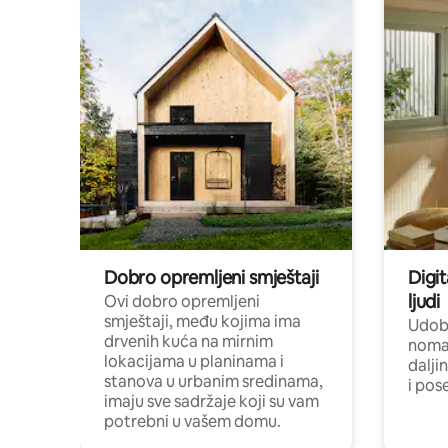
Dobro opremljeni smještaji
Digit
ljudi
Ovi dobro opremljeni
smještaji, među kojima ima
Udobn
drvenih kuća na mirnim
nomad
lokacijama u planinama i
dalji
stanova u urbanim sredinama,
i pos
imaju sve sadržaje koji su vam
potrebni u vašem domu.