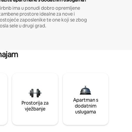
irbnb ima u ponudi dobro opremljene
tambene prostore idealne za nove i
ostojeće zaposlenike te one koji se zbog
osla sele u drugi grad.
 najam
Apartman s
Prostorija za
dodatnim
vježbanje
uslugama