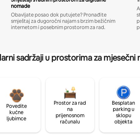
nomade
A
Obavljate posao dok putujete? Pronađite
s
smještaj za dugoročni najam s brzim bežičnim
p
internetom i posebnim prostorom za rad.
p
arni sadržaji u prostorima za mjesečni
Prostor za rad
Besplatan
Povedite
na
parking u
kućne
prijenosnom
sklopu
ljubimce
računalu
objekta