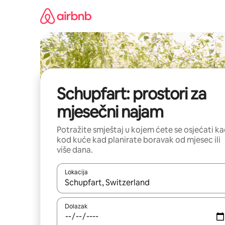
Prijeđi
na
sadržaj
Schupfart: prostori za
mjesečni najam
Potražite smještaj u kojem ćete se osjećati k
kod kuće kad planirate boravak od mjesec ili
više dana.
Lokacija
Kada budu dostupni rezultati, moći ćete ih pregle
Dolazak