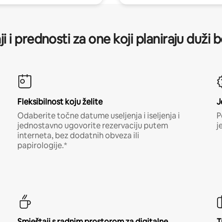
ji i prednosti za one koji planiraju duži 
Fleksibilnost koju želite
J
Odaberite točne datume useljenja i iseljenja i
P
jednostavno ugovorite rezervaciju putem
j
interneta, bez dodatnih obveza ili
papirologije.*
Smještaji s radnim prostorom za digitalne
T