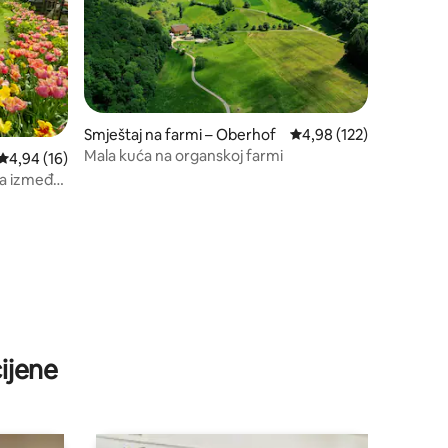
Smještaj na farmi – Oberhof
Prosječna ocjena: 4,98/
4,98 (122)
Mala kuća na organskoj farmi
Prosječna ocjena: 4,94/5, recenzija: 16
4,94 (16)
ta između
ijene