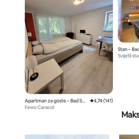
Stan – Ba
Svijetli s
Apartman za goste – Bad Säc
Prosječna ocjena: 4,74/
4,74 (141)
kingen
Fewo Caracol
Maks