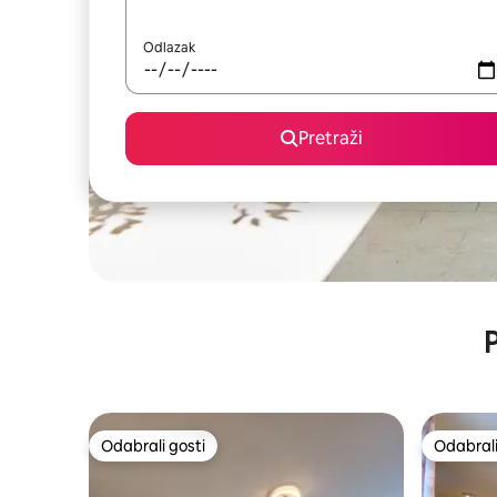
Odlazak
Pretraži
P
Odabrali gosti
Odabrali
Odabrali gosti
Odabrali