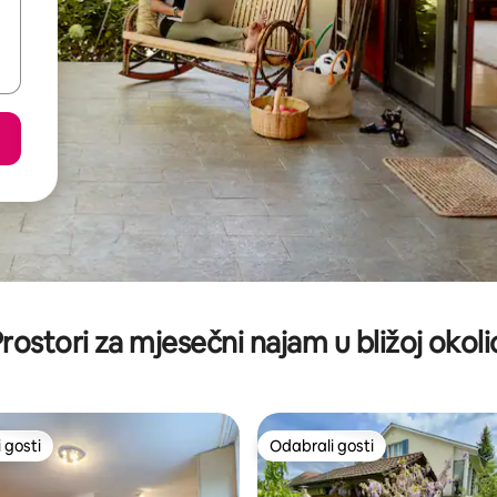
rostori za mjesečni najam u bližoj okoli
 gosti
Odabrali gosti
 gosti
Odabrali gosti