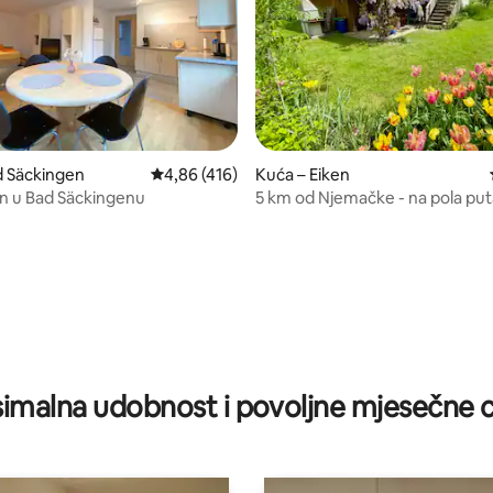
d Säckingen
Prosječna ocjena: 4,86/5, recenzija: 416
4,86 (416)
Kuća – Eiken
tan u Bad Säckingenu
5 km od Njemačke - na pola pu
Züricha i Basela
5, recenzija: 141
imalna udobnost i povoljne mjesečne c