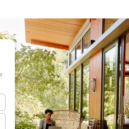
ao
dati koristeći se strelicama prema gore i prema dolje, kao i dodirom i