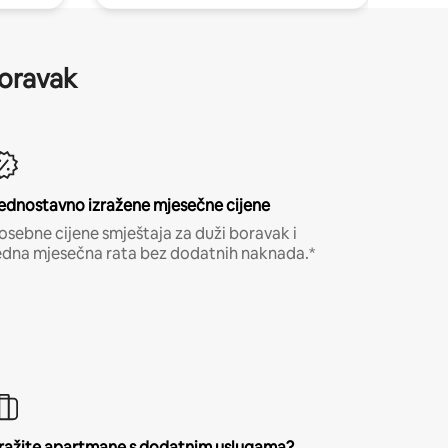
boravak
ednostavno izražene mjesečne cijene
osebne cijene smještaja za duži boravak i
edna mjesečna rata bez dodatnih naknada.*
ražite apartmane s dodatnim uslugama?