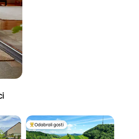
ci
Odabrali gosti
Među najviše rangiranima s oznakom „Odabrali gosti”