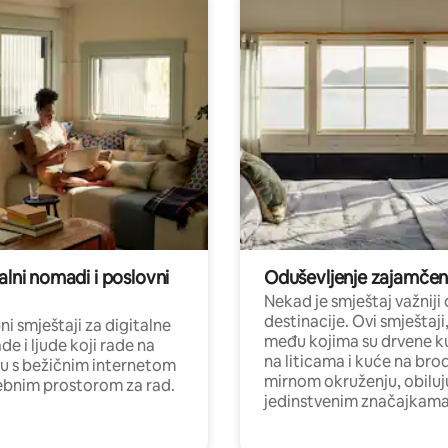
alni nomadi i poslovni
Oduševljenje zajamče
Nekad je smještaj važniji
destinacije. Ovi smještaji
i smještaji za digitalne
među kojima su drvene k
e i ljude koji rade na
na liticama i kuće na bro
nu s bežičnim internetom
mirnom okruženju, obiluj
ebnim prostorom za rad.
jedinstvenim značajkama