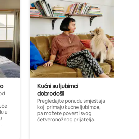
no
Kućni su ljubimci
dobrodošli
 od
,
Pregledajte ponudu smještaja
uće
koji primaju kućne ljubimce,
du u
pa možete povesti svog
u
četveronožnog prijatelja.
.