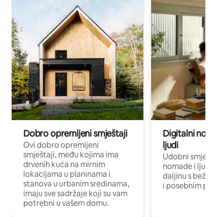
Dobro opremljeni smještaji
Digitalni noma
ljudi
Ovi dobro opremljeni
smještaji, među kojima ima
Udobni smještaj
drvenih kuća na mirnim
nomade i ljude 
lokacijama u planinama i
daljinu s bežič
stanova u urbanim sredinama,
i posebnim pro
imaju sve sadržaje koji su vam
potrebni u vašem domu.