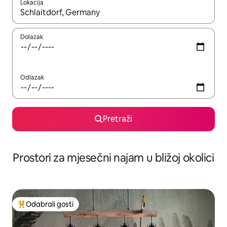
Lokacija
Kada budu dostupni rezultati, moći ćete ih pregledati koristeći
Dolazak
Odlazak
Pretraži
Prostori za mjesečni najam u bližoj okolici
Odabrali gosti
Među najviše rangiranima s oznakom „Odabrali gosti”