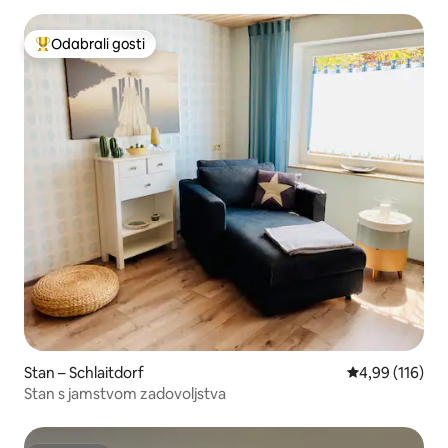
Odabrali gosti
Među najviše rangiranima s oznakom „Odabrali gosti”
Stan – Schlaitdorf
Prosječna ocjen
4,99 (116)
Stan s jamstvom zadovoljstva