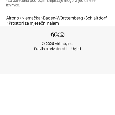
*Za određena područja i smještaje mogu vrijediti neke
iznimke.
Airbnb
Njemačka
Baden-Württemberg
Schlaitdorf
Prostori za mjesečni najam
© 2026 Airbnb, Inc.
Pravila o privatnosti
Uvjeti