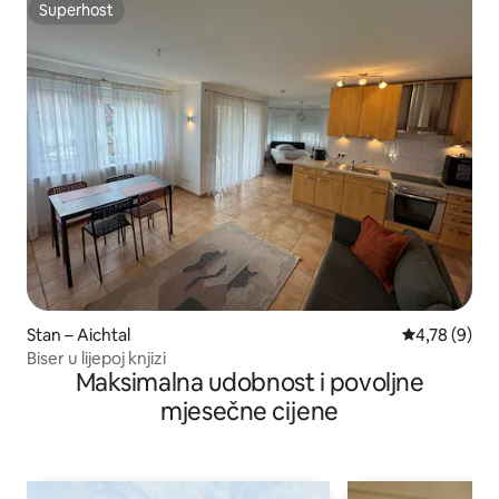
Superhost
Superhost
Stan – Aichtal
Prosječna ocj
4,78 (9)
Biser u lijepoj knjizi
Maksimalna udobnost i povoljne
mjesečne cijene