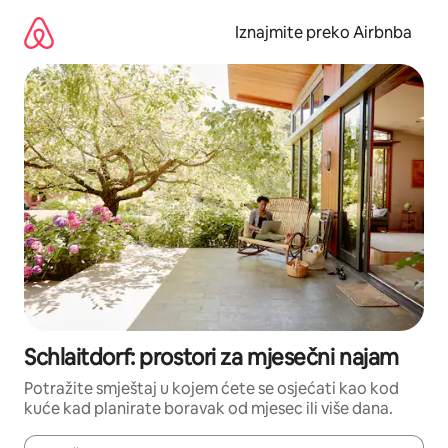
Prijeđi
na
Iznajmite preko Airbnba
sadržaj
Schlaitdorf: prostori za mjesečni najam
Potražite smještaj u kojem ćete se osjećati kao kod
kuće kad planirate boravak od mjesec ili više dana.