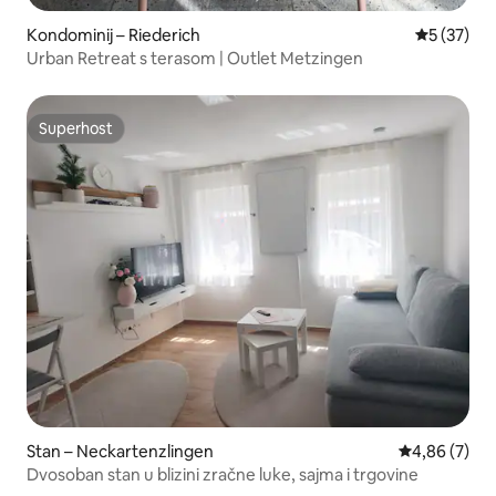
Kondominij – Riederich
Prosječna 
5 (37)
Urban Retreat s terasom | Outlet Metzingen
Superhost
Superhost
Stan – Neckartenzlingen
Prosječna ocj
4,86 (7)
Dvosoban stan u blizini zračne luke, sajma i trgovine