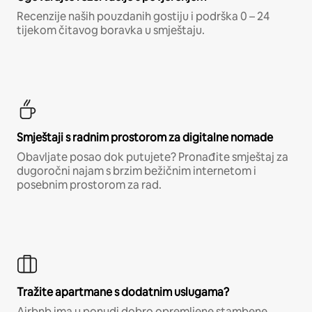
Recenzije naših pouzdanih gostiju i podrška 0 – 24
tijekom čitavog boravka u smještaju.
Smještaji s radnim prostorom za digitalne nomade
Obavljate posao dok putujete? Pronađite smještaj za
dugoročni najam s brzim bežičnim internetom i
posebnim prostorom za rad.
Tražite apartmane s dodatnim uslugama?
Airbnb ima u ponudi dobro opremljene stambene