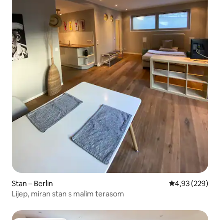
Stan – Berlin
Prosječna ocjen
4,93 (229)
Lijep, miran stan s malim terasom