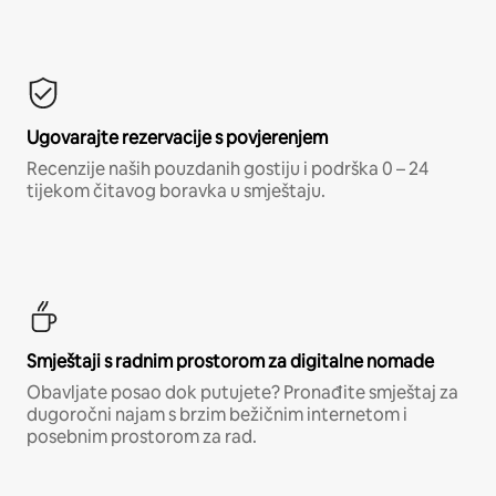
Ugovarajte rezervacije s povjerenjem
Recenzije naših pouzdanih gostiju i podrška 0 – 24
tijekom čitavog boravka u smještaju.
Smještaji s radnim prostorom za digitalne nomade
Obavljate posao dok putujete? Pronađite smještaj za
dugoročni najam s brzim bežičnim internetom i
posebnim prostorom za rad.