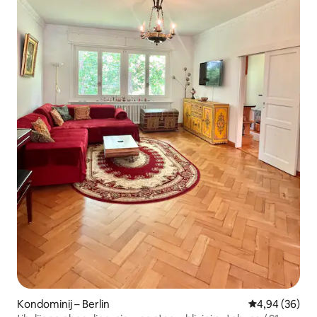
Kondominij – Berlin
Prosječna ocje
4,94 (36)