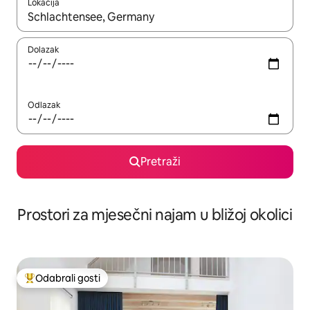
Lokacija
Kada budu dostupni rezultati, moći ćete ih pregledati koristeći
Dolazak
Odlazak
Pretraži
Prostori za mjesečni najam u bližoj okolici
Odabrali gosti
Među najviše rangiranima s oznakom „Odabrali gosti”