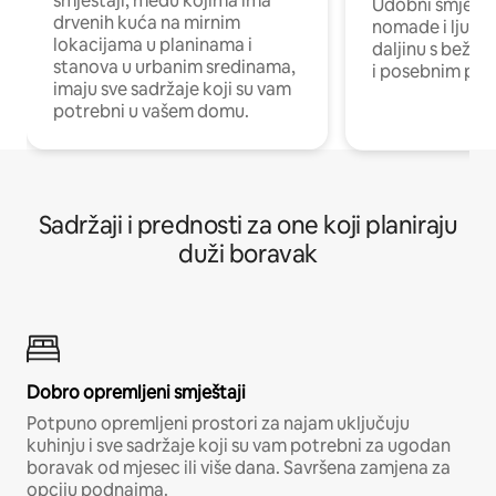
smještaji, među kojima ima
Udobni smještaj
drvenih kuća na mirnim
nomade i ljude 
lokacijama u planinama i
daljinu s bežič
stanova u urbanim sredinama,
i posebnim pro
imaju sve sadržaje koji su vam
potrebni u vašem domu.
Sadržaji i prednosti za one koji planiraju
duži boravak
Dobro opremljeni smještaji
Potpuno opremljeni prostori za najam uključuju
kuhinju i sve sadržaje koji su vam potrebni za ugodan
boravak od mjesec ili više dana. Savršena zamjena za
opciju podnajma.