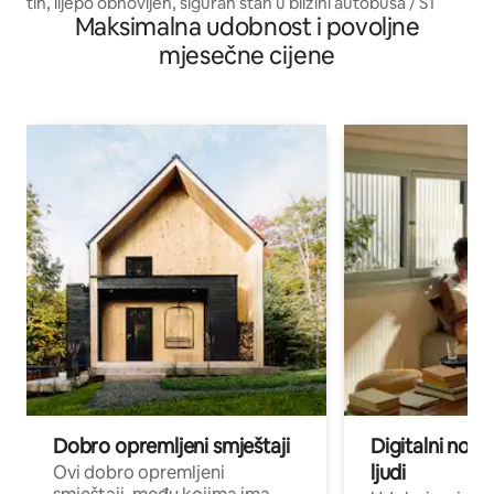
tih, lijepo obnovljen, siguran stan u blizini autobusa / S1
Maksimalna udobnost i povoljne
mjesečne cijene
Dobro opremljeni smještaji
Digitalni noma
ljudi
Ovi dobro opremljeni