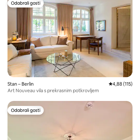
Odabrali gosti
Odabrali gosti
Stan – Berlin
Prosječna ocjen
4,88 (115)
Art Nouveau vila s prekrasnim potkrovljem
Odabrali gosti
Odabrali gosti