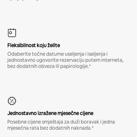
Fleksibilnost koju želite
Odaberite točne datume useljenja i iseljenja i
jednostavno ugovorite rezervaciju putem interneta,
bez dodatnih obveza ili papirologije.*
Jednostavno izražene mjesečne cijene
Posebne cijene smještaja za duži boravak i jedna
mjesečna rata bez dodatnih naknada.*