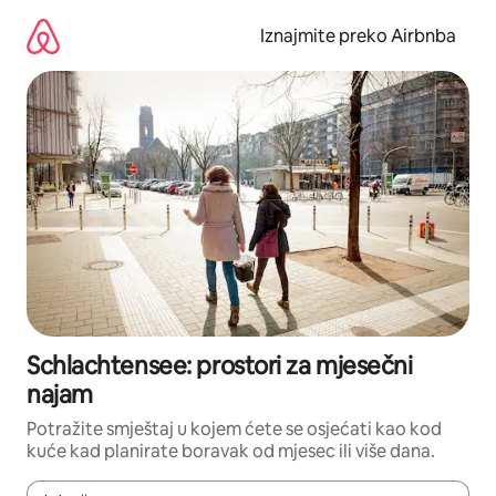
Prijeđi
na
Iznajmite preko Airbnba
sadržaj
Schlachtensee: prostori za mjesečni
najam
Potražite smještaj u kojem ćete se osjećati kao kod
kuće kad planirate boravak od mjesec ili više dana.