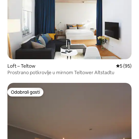
Loft – Teltow
Prosječna o
5 (95)
Prostrano potkrovlje u mirnom Teltower Altstadtu
Odabrali gosti
Odabrali gosti