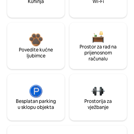
Kuhinja
Wi-Fi
Prostor za rad na
Povedite kućne
prijenosnom
ljubimce
računalu
Besplatan parking
Prostorija za
u sklopu objekta
vježbanje