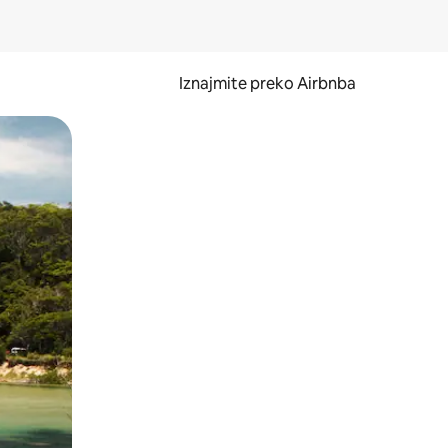
Iznajmite preko Airbnba
li prelaskom prstom po zaslonu.