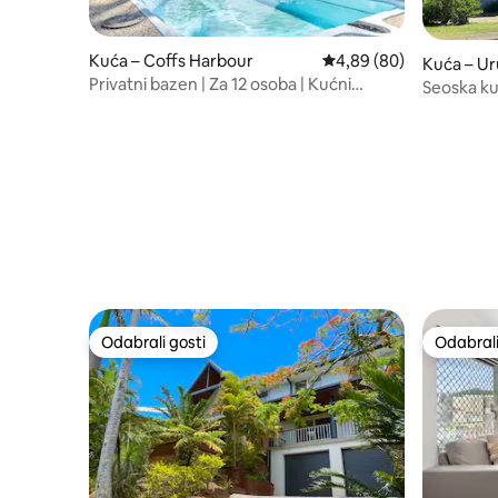
Kuća – Coffs Harbour
Prosječna ocjena: 4,89/
4,89 (80)
Kuća – U
Privatni bazen | Za 12 osoba | Kućni
Seoska ku
ljubimci | Košarkaški obruč
Odabrali gosti
Odabrali
Odabrali gosti
Odabrali