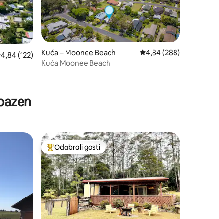
Kuća – Moonee Beach
Prosječna ocjena: 4,84/
4,84 (288)
rosječna ocjena: 4,84/5, recenzija: 122
4,84 (122)
Kuća Moonee Beach
 bazen
Odabrali gosti
Među najviše rangiranima s oznakom „Odabrali gosti”