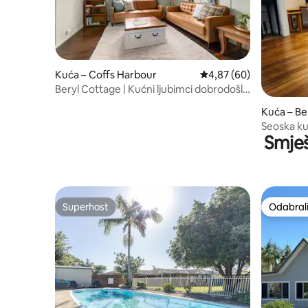
Kuća – Coffs Harbour
Prosječna ocjena: 4,87/
4,87 (60)
Beryl Cottage | Kućni ljubimci dobrodošli
+ duži boravci
Kuća – Be
Seoska ku
Smješ
srcu Bell
Superhost
Odabrali
Superhost
Odabrali