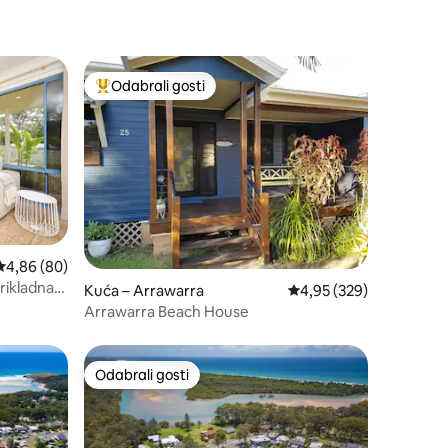
Odabrali gosti
Među najviše rangiranima s oznakom „Odabrali gosti”
Prosječna ocjena: 4,86/5, recenzija: 80
4,86 (80)
prikladna
Kuća – Arrawarra
Prosječna ocjena: 4,95/
4,95 (329)
Arrawarra Beach House
Odabrali gosti
Odabrali gosti