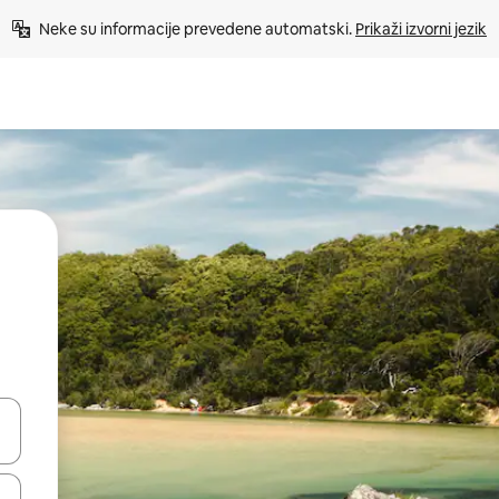
Neke su informacije prevedene automatski. 
Prikaži izvorni jezik
dati koristeći se strelicama prema gore i prema dolje, kao i dodirom i