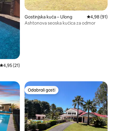
Gostinjska kuća – Ulong
Prosječna ocjena: 4,98
4,98 (91)
Ashtonova seoska kućica za odmor
Prosječna ocjena: 4,95/5, recenzija: 21
4,95 (21)
Odabrali gosti
nakom „Odabrali gosti”
Odabrali gosti