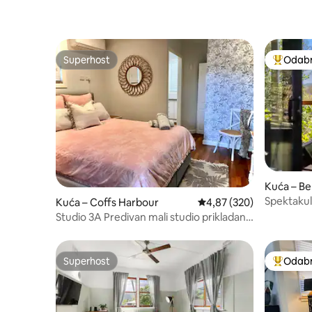
🍝
Superhost
Odabra
Superhost
Među naj
Kuća – Be
Spektakul
Kuća – Coffs Harbour
Prosječna ocjena: 4,87/5
4,87 (320)
ljubimce i
Studio 3A Predivan mali studio prikladan
za kućne ljubimce
Superhost
Odabra
Superhost
Među naj