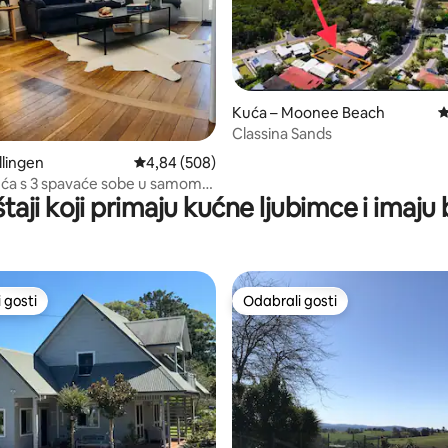
5, recenzija: 60
Kuća – Moonee Beach
P
Classina Sands
llingen
Prosječna ocjena: 4,84/5, recenzija: 508
4,84 (508)
ća s 3 spavaće sobe u samom
taji koji primaju kućne ljubimce i imaju
ingena
 gosti
Odabrali gosti
 gosti
Odabrali gosti