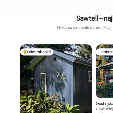
Sawtell – naj
Gosti su se složili: ovi smješta
Odabrali gosti
Odabrali
Među najviše rangiranima s oznakom „Odabrali gosti”
Odabrali
Gostinjsk
Unutrašnjo