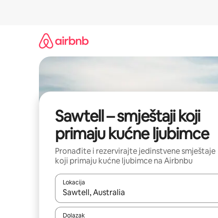
Prijeđi
na
sadržaj
Sawtell – smještaji koji
primaju kućne ljubimce
Pronađite i rezervirajte jedinstvene smještaje
koji primaju kućne ljubimce na Airbnbu
Lokacija
Kada budu dostupni rezultati, moći ćete ih pregle
Dolazak