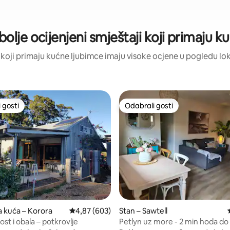
bolje ocijenjeni smještaji koji primaju 
ji koji primaju kućne ljubimce imaju visoke ocjene u pogledu loka
 gosti
Odabrali gosti
 gosti
Odabrali gosti
a kuća – Korora
Prosječna ocjena: 4,87/5, recenzija: 603
4,87 (603)
Stan – Sawtell
st i obala – potkrovlje
Petlyn uz more - 2 min hoda do 