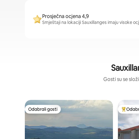
Prosječna ocjena 4,9
Smještaji na lokaciji Sauxillanges imaju visoke oc
Sauxill
Gosti su se složi
Odabrali gosti
Odabra
Odabrali gosti
Među naj