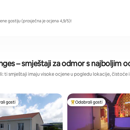
jene gostiju (prosječna je ocjena 4,9/5)!
anges – smještaji za odmor s najboljim 
li: ti smještaji imaju visoke ocjene u pogledu lokacije, čistoće i
li gosti
Odabrali gosti
više rangiranima s oznakom „Odabrali gosti”
Među najviše rangiranima s oz