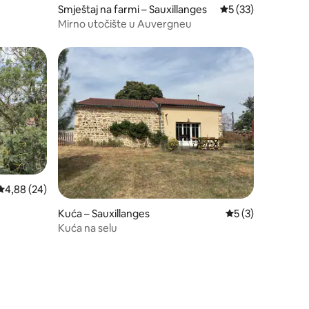
Smještaj na farmi – Sauxillanges
Prosječna ocjena: 5
5 (33)
Mirno utočište u Auvergneu
Prosječna ocjena: 4,88/5, recenzija: 24
4,88 (24)
Kuća – Sauxillanges
Prosječna ocjena: 
5 (3)
Kuća na selu