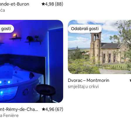
ronde-et-Buron
Prosječna ocjena: 4,98/5, recenzija: 88
4,98 (88)
uća
 gosti
Odabrali gosti
 gosti
Odabrali gosti
Dvorac – Montmorin
smještaj u crkvi
/5, recenzija: 6
aint-Rémy-de-Charg
Prosječna ocjena: 4,96/5, recenzija: 67
4,96 (67)
ka Fenière