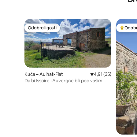
Odabrali gosti
Odabra
Odabrali gosti
Među naj
Kuća – Aulhat-Flat
Prosječna ocjena: 4,91/
4,91 (35)
Da bi Issoire i Auvergne bili pod vašim
nogama!