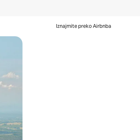
Iznajmite preko Airbnba
li prelaskom prstom po zaslonu.