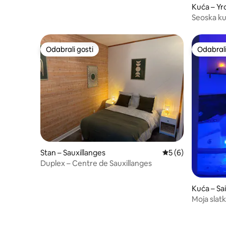
Kuća – Y
Seoska k
Odabrali gosti
Odabrali
Odabrali gosti
Odabrali
Stan – Sauxillanges
Prosječna ocjena: 5
5 (6)
Duplex – Centre de Sauxillanges
Kuća – S
nat
Moja slat