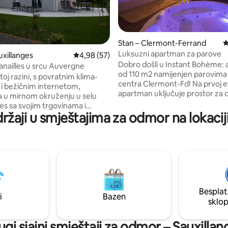
Stan – Clermont-Ferrand
P
Luksuzni apartman za parove
, recenzija: 209
uxillanges
Prosječna ocjena: 4,98/5, recenzija: 57
4,98 (57)
Dobro došli u Instant Bohème:
canailles u srcu Auvergne
od 110 m2 namijenjen parovima 
toj razini, s povratnim klima-
centra Clermont-Fd! Na prvoj e
i bežičnim internetom,
apartman uključuje prostor za 
 u mirnom okruženju u selu
s Balneom, krevet na vulkanu, 
es sa svojim trgovinama i
potpuno opremljenu kuhinju i prostor za
ržaji u smještajima za odmor na lokacij
lavne sobe s
tuširanje s kišnim nebom. Drug
nom kuhinjom, dnevnim
posvećena užicima s ljuljačkom
, kupaonicom/wc-om, 3
sv. Andréa, tantričkim kaučem.
sobe s garderobom, garažom s
biste još više uživali u boravku
 za rublje, namještenom
vam dodatne sadržaje kao što s
 vrtom s petanque poljem i
odlazak , šampanjac i mnoga d
ost parkiranja
iznenađenja.
ili. Registrirani u
Besplat
nom turizmu u gradskoj
i
Bazen
sklo
Sauxillangesa.
ugi sjajni smještaji za odmor – Sauxillan