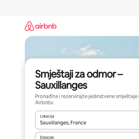
Prijeđi
na
sadržaj
Smještaji za odmor –
Sauxillanges
Pronađite i rezervirajte jedinstvene smještaje
Airbnbu
Lokacija
Kada budu dostupni rezultati, moći ćete ih pregle
Dolazak