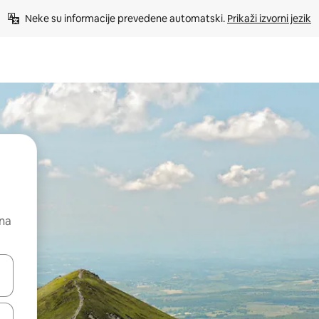
Neke su informacije prevedene automatski. 
Prikaži izvorni jezik
 na
dati koristeći se strelicama prema gore i prema dolje, kao i dodirom i