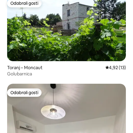
Odabrali gosti
Odabrali gosti
Toranj – Moncaut
Prosječna ocje
4,92 (13)
Golubarnica
Odabrali gosti
Odabrali gosti