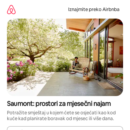
Prijeđi
na
Iznajmite preko Airbnba
sadržaj
Saumont: prostori za mjesečni najam
Potražite smještaj u kojem ćete se osjećati kao kod
kuće kad planirate boravak od mjesec ili više dana.