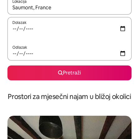
Lokacija
Kada budu dostupni rezultati, moći ćete ih pregledati koristeći
Dolazak
Odlazak
Pretraži
Prostori za mjesečni najam u bližoj okolici