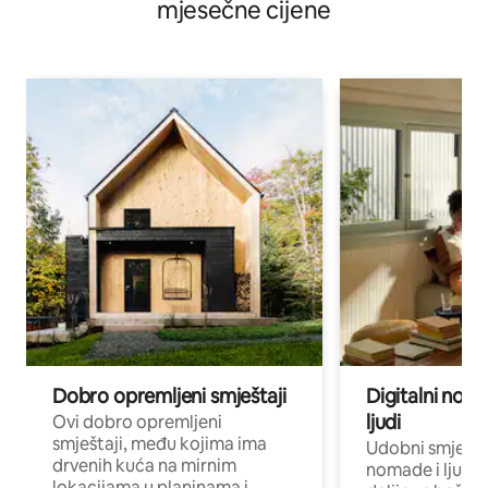
mjesečne cijene
Dobro opremljeni smještaji
Digitalni noma
ljudi
Ovi dobro opremljeni
smještaji, među kojima ima
Udobni smještaj
drvenih kuća na mirnim
nomade i ljude 
lokacijama u planinama i