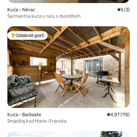
Kuća – Nérac
Prosječna
5 (3)
Šarmantna kuća u nizu s dvorištem
Odabrali gosti
Među najviše rangiranima s oznakom „Odabrali gosti”
Kuća – Barbaste
Prosječna ocjen
4,97 (115)
Smještaj kod Marie i Francka