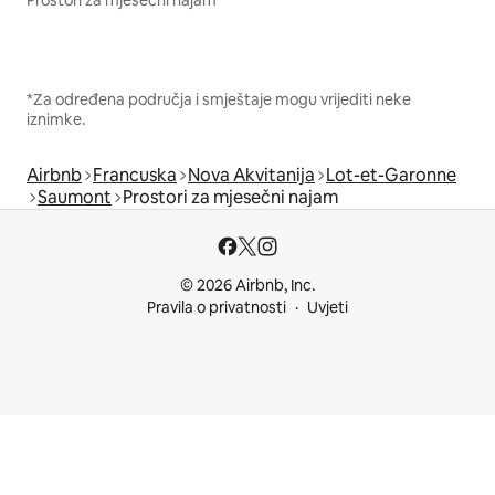
*Za određena područja i smještaje mogu vrijediti neke
iznimke.
Airbnb
Francuska
Nova Akvitanija
Lot-et-Garonne
Saumont
Prostori za mjesečni najam
© 2026 Airbnb, Inc.
Pravila o privatnosti
Uvjeti