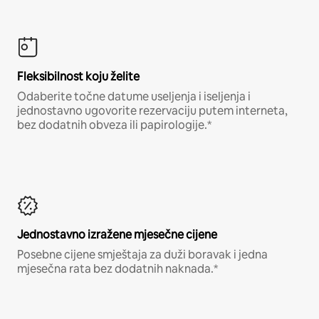
Fleksibilnost koju želite
Odaberite točne datume useljenja i iseljenja i
jednostavno ugovorite rezervaciju putem interneta,
bez dodatnih obveza ili papirologije.*
Jednostavno izražene mjesečne cijene
Posebne cijene smještaja za duži boravak i jedna
mjesečna rata bez dodatnih naknada.*