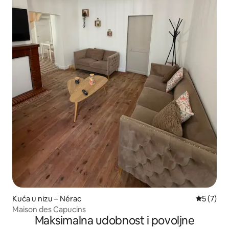
Kuća u nizu – Nérac
Prosječna
5 (7)
Maison des Capucins
Maksimalna udobnost i povoljne