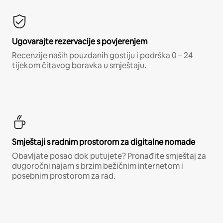
Ugovarajte rezervacije s povjerenjem
Recenzije naših pouzdanih gostiju i podrška 0 – 24
tijekom čitavog boravka u smještaju.
Smještaji s radnim prostorom za digitalne nomade
Obavljate posao dok putujete? Pronađite smještaj za
dugoročni najam s brzim bežičnim internetom i
posebnim prostorom za rad.