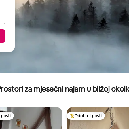
rostori za mjesečni najam u bližoj okoli
 gosti
Odabrali gosti
 gosti
Među najviše rangiranima s oz