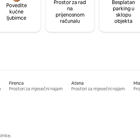
Prostor za rad
Besplatan
Povedite
na
parking u
kućne
prijenosnom
sklopu
ljubimce
računalu
objekta
Firenca
Atena
Mi
m
Prostori za mjesečni najam
Prostori za mjesečni najam
Pro
nimke.