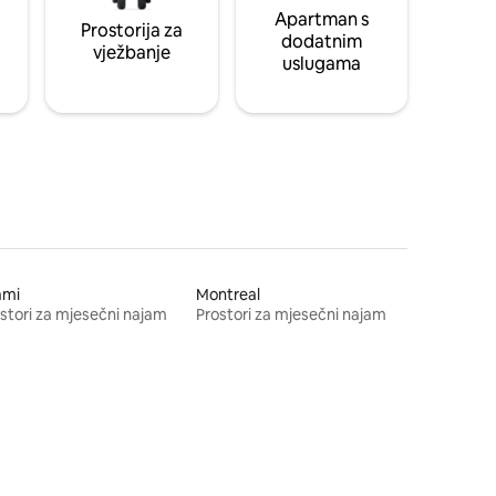
Apartman s
Prostorija za
dodatnim
vježbanje
uslugama
ami
Montreal
stori za mjesečni najam
Prostori za mjesečni najam