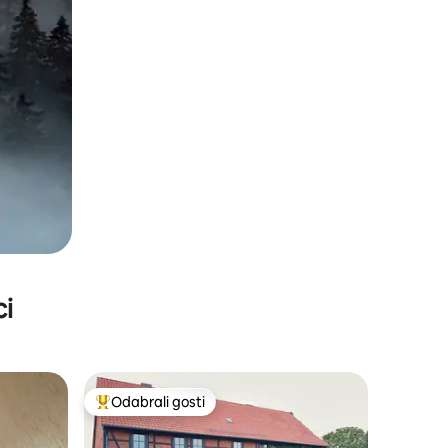
ci
Odabrali gosti
nakom „Odabrali gosti”
Među najviše rangiranima s oznakom „Odabrali gosti”