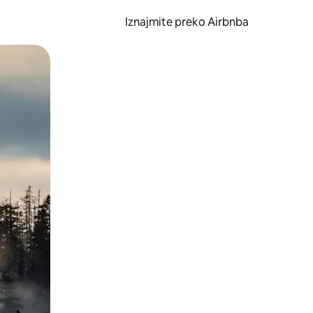
Iznajmite preko Airbnba
li prelaskom prstom po zaslonu.