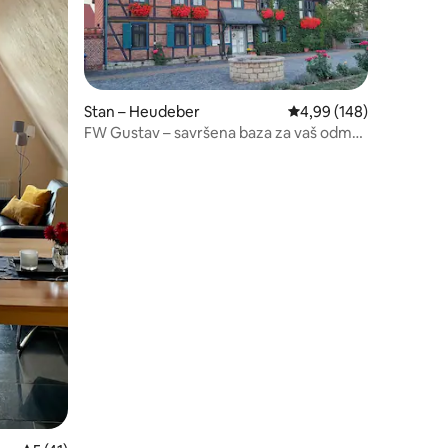
Stan – Heudeber
Prosječna ocjena: 4,99/
4,99 (148)
FW Gustav – savršena baza za vaš odmor
u Harzu