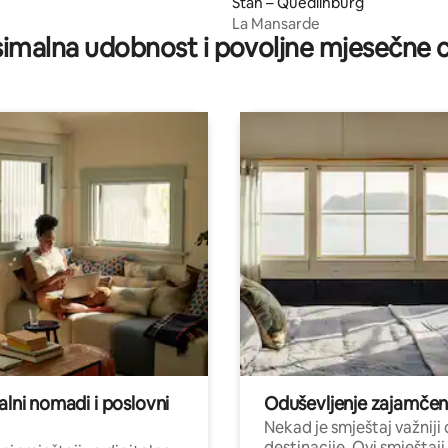
Stan – Quedlinburg
La Mansarde
imalna udobnost i povoljne mjesečne c
alni nomadi i poslovni
Oduševljenje zajamče
Nekad je smještaj važniji
destinacije. Ovi smještaji