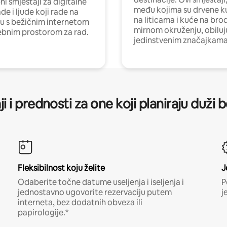
i smještaji za digitalne
među kojima su drvene k
e i ljude koji rade na
na liticama i kuće na bro
nu s bežičnim internetom
mirnom okruženju, obiluj
ebnim prostorom za rad.
jedinstvenim značajkama
ji i prednosti za one koji planiraju duži 
Fleksibilnost koju želite
J
Odaberite točne datume useljenja i iseljenja i
P
jednostavno ugovorite rezervaciju putem
j
interneta, bez dodatnih obveza ili
papirologije.*