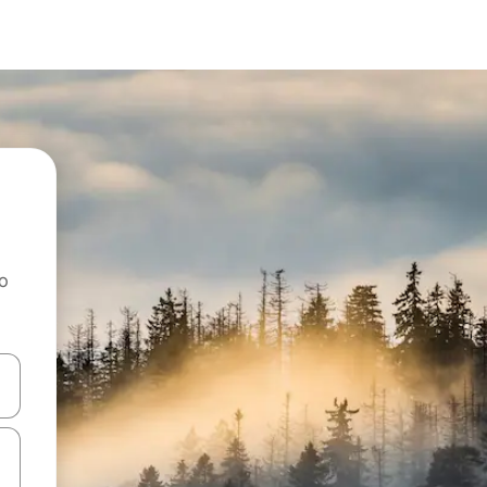
ao
dati koristeći se strelicama prema gore i prema dolje, kao i dodirom i