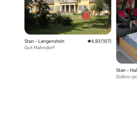
Stan – Langenstein
Prosječna ocjena: 4,93/5
4,93 (107)
Gut Mahndorf
Stan – Ha
Dobro i p