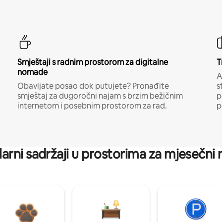
Smještaji s radnim prostorom za digitalne
T
nomade
A
Obavljate posao dok putujete? Pronađite
s
smještaj za dugoročni najam s brzim bežičnim
p
internetom i posebnim prostorom za rad.
p
arni sadržaji u prostorima za mjesečni