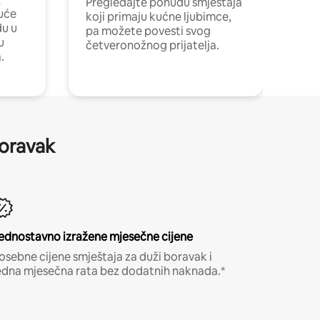
Pregledajte ponudu smještaja
uće
koji primaju kućne ljubimce,
du u
pa možete povesti svog
u
četveronožnog prijatelja.
.
boravak
ednostavno izražene mjesečne cijene
osebne cijene smještaja za duži boravak i
edna mjesečna rata bez dodatnih naknada.*