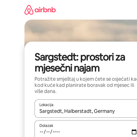
Prijeđi
na
sadržaj
Sargstedt: prostori za
mjesečni najam
Potražite smještaj u kojem ćete se osjećati k
kod kuće kad planirate boravak od mjesec ili
više dana.
Lokacija
Kada budu dostupni rezultati, moći ćete ih pregle
Dolazak