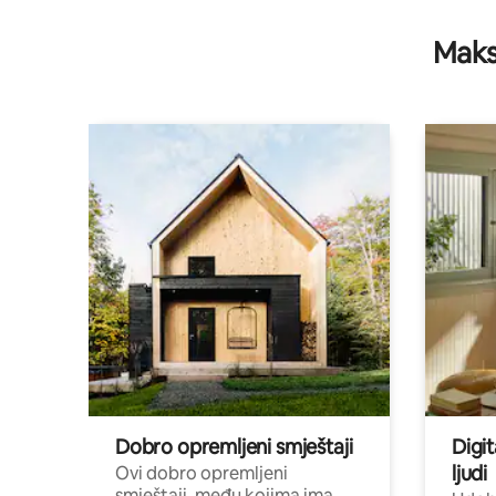
Maks
Dobro opremljeni smještaji
Digit
ljudi
Ovi dobro opremljeni
smještaji, među kojima ima