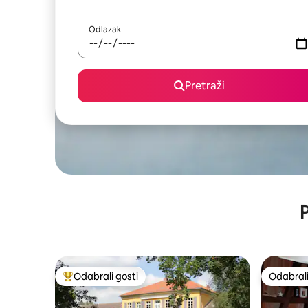
Odlazak
Pretraži
P
Odabrali gosti
Odabrali
Među najviše rangiranima s oznakom „Odabrali gosti”
Odabrali