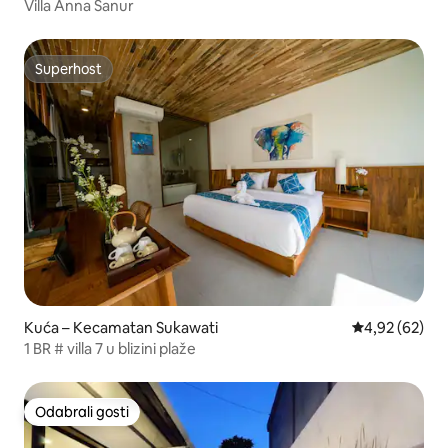
Villa Anna Sanur
Superhost
Superhost
Kuća – Kecamatan Sukawati
Prosječna ocje
4,92 (62)
1 BR # villa 7 u blizini plaže
Odabrali gosti
Odabrali gosti