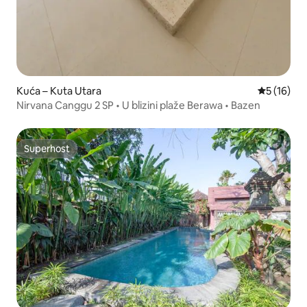
Kuća – Kuta Utara
Prosječna 
5 (16)
Nirvana Canggu 2 SP • U blizini plaže Berawa • Bazen
Superhost
Superhost