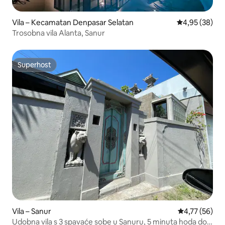
Vila – Kecamatan Denpasar Selatan
Prosječna ocje
4,95 (38)
Trosobna vila Alanta, Sanur
Superhost
Superhost
Vila – Sanur
Prosječna ocje
4,77 (56)
Udobna vila s 3 spavaće sobe u Sanuru, 5 minuta hoda do