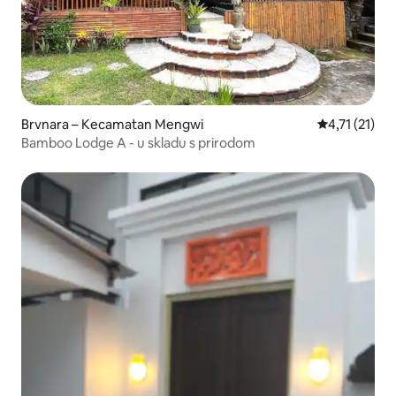
Brvnara – Kecamatan Mengwi
Prosječna ocj
4,71 (21)
Bamboo Lodge A - u skladu s prirodom