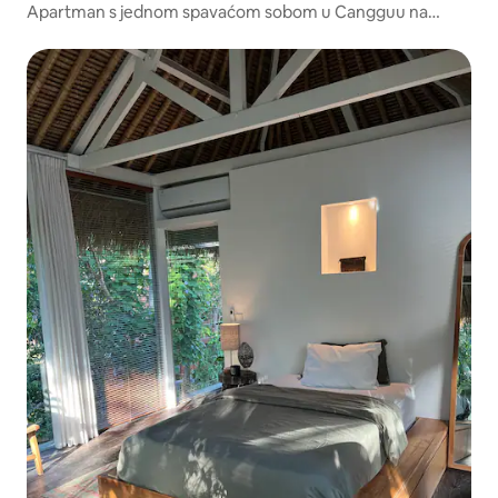
Apartman s jednom spavaćom sobom u Cangguu na
Baliju, pješačka udaljenost do plaže