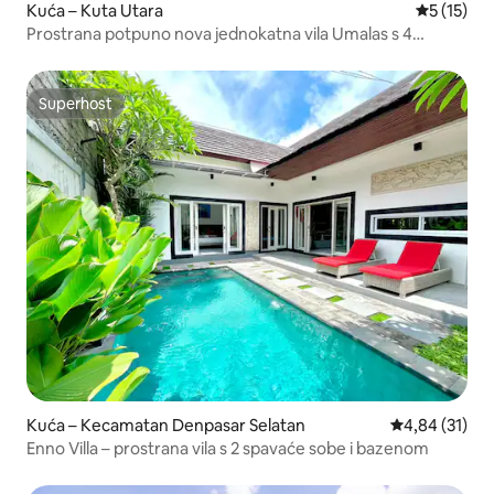
Kuća – Kuta Utara
Prosječna 
5 (15)
Prostrana potpuno nova jednokatna vila Umalas s 4
spavaće sobe
Superhost
Superhost
Kuća – Kecamatan Denpasar Selatan
Prosječna ocje
4,84 (31)
Enno Villa – prostrana vila s 2 spavaće sobe i bazenom