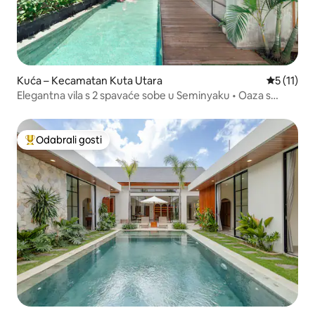
Kuća – Kecamatan Kuta Utara
Prosječna 
5 (11)
Elegantna vila s 2 spavaće sobe u Seminyaku • Oaza s
privatnim bazenom
Odabrali gosti
Među najviše rangiranima s oznakom „Odabrali gosti”