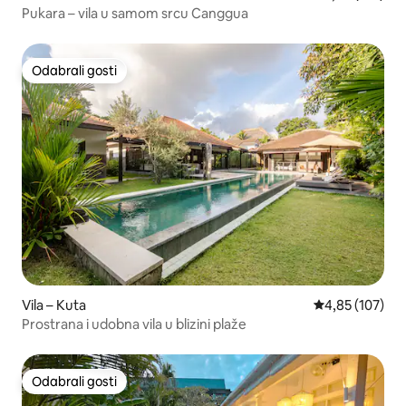
Pukara – vila u samom srcu Canggua
Odabrali gosti
Odabrali gosti
Vila – Kuta
Prosječna ocjen
4,85 (107)
Prostrana i udobna vila u blizini plaže
Odabrali gosti
Odabrali gosti