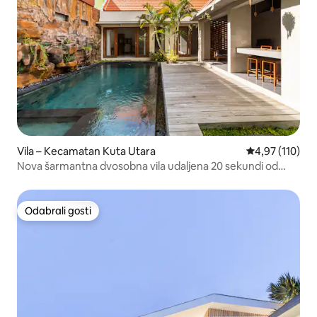
Vila – Kecamatan Kuta Utara
Prosječna ocjen
4,97 (110)
Nova šarmantna dvosobna vila udaljena 20 sekundi od
plaže
Odabrali gosti
Odabrali gosti