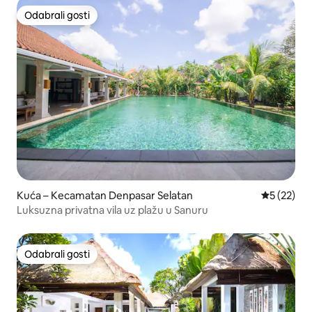
Odabrali gosti
Odabrali gosti
Kuća – Kecamatan Denpasar Selatan
Prosječna 
5 (22)
Luksuzna privatna vila uz plažu u Sanuru
Odabrali gosti
Odabrali gosti