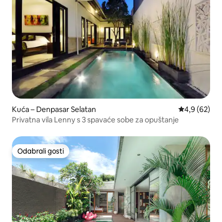
Kuća – Denpasar Selatan
Prosječna ocj
4,9 (62)
Privatna vila Lenny s 3 spavaće sobe za opuštanje
Odabrali gosti
Odabrali gosti