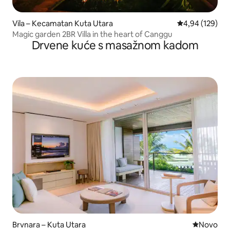
Vila – Kecamatan Kuta Utara
Prosječna ocjen
4,94 (129)
Magic garden 2BR Villa in the heart of Canggu
Drvene kuće s masažnom kadom
Brvnara – Kuta Utara
Novi smješ
Novo