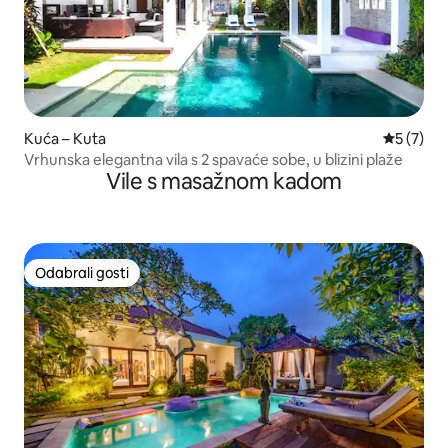
Kuća – Kuta
Prosječna
5 (7)
Vrhunska elegantna vila s 2 spavaće sobe, u blizini plaže
Vile s masažnom kadom
Odabrali gosti
Odabrali gosti