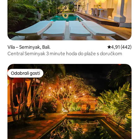
Vila – Seminyak, Bali.
Prosječna ocjen
4,91 (442)
Central Seminyak 3 minute hoda do plaže s doručkom
Odabrali gosti
Odabrali gosti