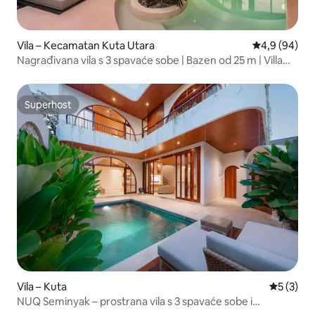
Vila – Kecamatan Kuta Utara
Prosječna ocj
4,9 (94)
Nagrađivana vila s 3 spavaće sobe | Bazen od 25 m | Villa
FEH
Superhost
Superhost
Vila – Kuta
Prosječna
5 (3)
NUQ Seminyak – prostrana vila s 3 spavaće sobe i
bazenom