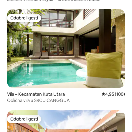
Odabrali gosti
Odabrali gosti
Vila – Kecamatan Kuta Utara
Prosječna ocjen
4,95 (100)
Odlična vila u SRCU CANGGUA
Odabrali gosti
Odabrali gosti