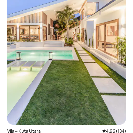
Vila – Kuta Utara
Prosječna ocjen
4,96 (134)