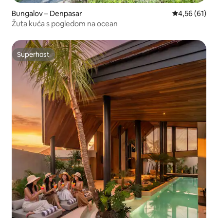
Bungalov – Denpasar
Prosječna ocje
4,56 (61)
Žuta kuća s pogledom na ocean
Superhost
Superhost