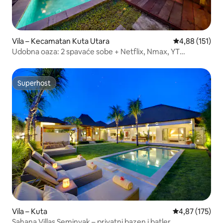
Vila – Kecamatan Kuta Utara
Prosječna ocjen
4,88 (151)
Udobna oaza: 2 spavaće sobe + Netflix, Nmax, YT
Premium, preuzimanje
Superhost
Superhost
Vila – Kuta
Prosječna ocjen
4,87 (175)
Sahana Villas Seminyak – privatni bazen i batler