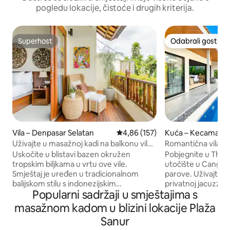
pogledu lokacije, čistoće i drugih kriterija.
Superhost
Odabrali gosti
Superhost
Odabrali gosti
Vila – Denpasar Selatan
Prosječna ocjena: 4,86/5, recenz
4,86 (157)
Kuća – Kecamatan
Uživajte u masažnoj kadi na balkonu vile
Romantična vila |
u Sanuru
luksuz
Uskočite u blistavi bazen okružen
Pobjegnite u The V
tropskim biljkama u vrtu ove vile.
utočište u Canggu
Smještaj je uređen u tradicionalnom
parove. Uživajte 
balijskom stilu s indonezijskim
privatnoj jacuzzi k
Popularni sadržaji u smještajima s
namještajem od čaja i izvanrednim
u elegantnom, mod
ukrasima. - Glavna spavaća soba s
toplim prirodnim 
masažnom kadom u blizini lokacije Plaža
udobnim bračnim krevetom - Glavna
sobe, 2 kupaonice,
Sanur
kupaonica s sušilom za kosu i
osobe. Otvoreni 