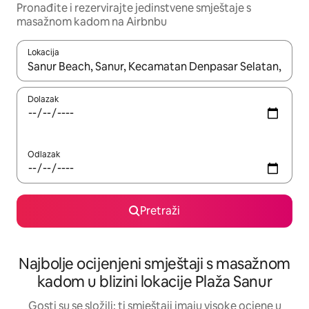
Pronađite i rezervirajte jedinstvene smještaje s
masažnom kadom na Airbnbu
Lokacija
Kada budu dostupni rezultati, moći ćete ih pregledati koristeći
Dolazak
Odlazak
Pretraži
Najbolje ocijenjeni smještaji s masažnom
kadom u blizini lokacije Plaža Sanur
Gosti su se složili: ti smještaji imaju visoke ocjene u