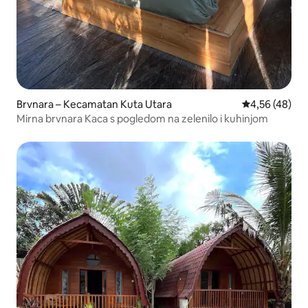
Brvnara – Kecamatan Kuta Utara
Prosječna ocje
4,56 (48)
Mirna brvnara Kaca s pogledom na zelenilo i kuhinjom