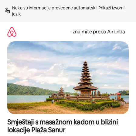
Prijeđi
Neke su informacije prevedene automatski. 
Prikaži izvorni 
na
jezik
sadržaj
Iznajmite preko Airbnba
Smještaji s masažnom kadom u blizini
lokacije Plaža Sanur