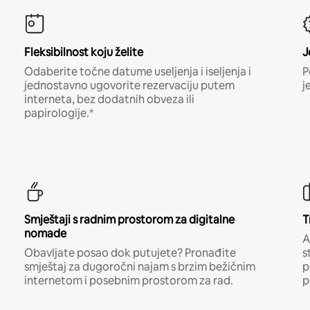
Fleksibilnost koju želite
J
Odaberite točne datume useljenja i iseljenja i
P
jednostavno ugovorite rezervaciju putem
j
interneta, bez dodatnih obveza ili
papirologije.*
Smještaji s radnim prostorom za digitalne
T
nomade
A
Obavljate posao dok putujete? Pronađite
s
smještaj za dugoročni najam s brzim bežičnim
p
internetom i posebnim prostorom za rad.
p