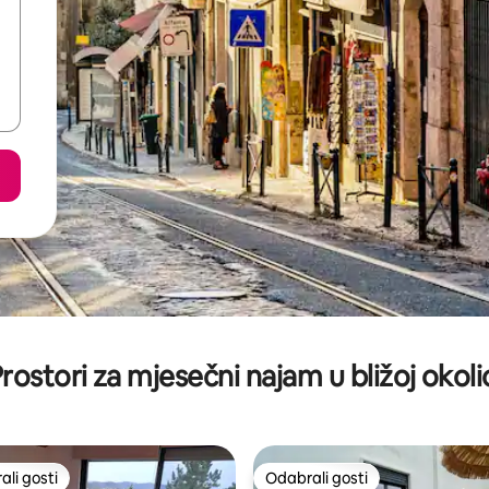
rostori za mjesečni najam u bližoj okoli
li gosti
Odabrali gosti
više rangiranima s oznakom „Odabrali gosti”
Odabrali gosti