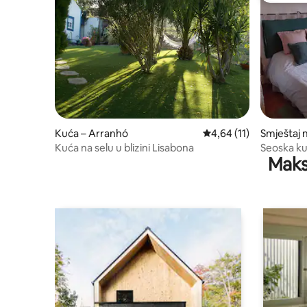
Kuća – Arranhó
Prosječna ocjena: 4,64
4,64 (11)
Smještaj 
Velhos
Kuća na selu u blizini Lisabona
Seoska kuć
Maks