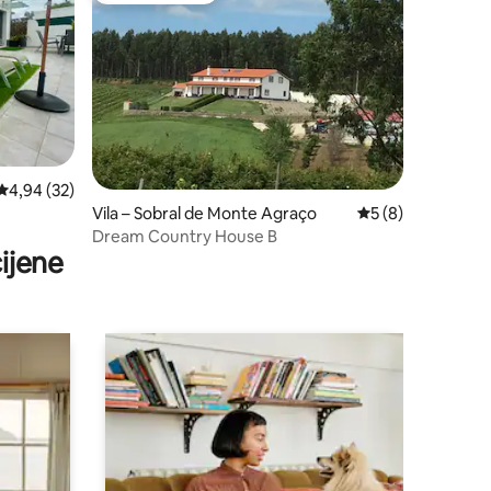
Prosječna ocjena: 4,94/5, recenzija: 32
4,94 (32)
Vila – Sobral de Monte Agraço
Prosječna ocjena: 
5 (8)
Dream Country House B
ijene