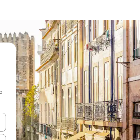
ao
dati koristeći se strelicama prema gore i prema dolje, kao i dodirom i