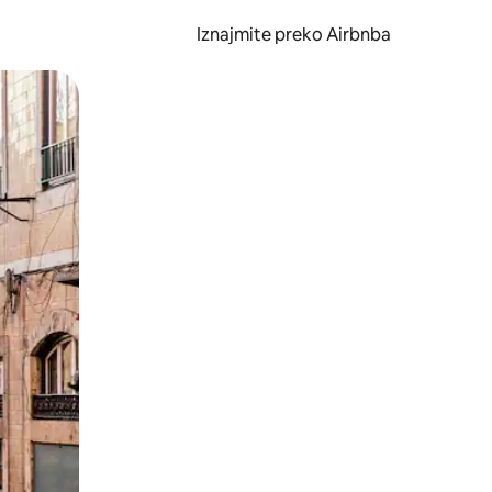
Iznajmite preko Airbnba
li prelaskom prstom po zaslonu.