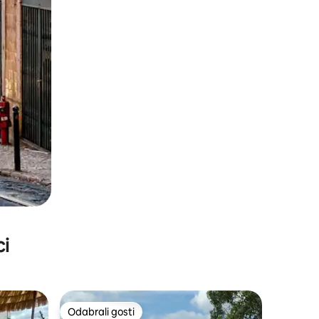
ci
Odabrali gosti
Odabrali gosti