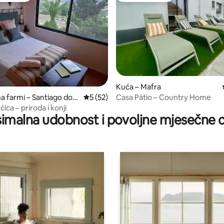
Kuća – Mafra
Casa Pátio – Country Home
/5, recenzija: 11
na farmi – Santiago dos
Prosječna ocjena: 5/5, recenzija: 52
5 (52)
ica – priroda i konji
imalna udobnost i povoljne mjesečne c