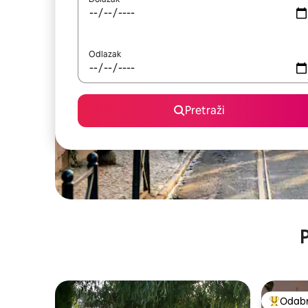
Odlazak
Pretraži
P
Odabra
Među naj