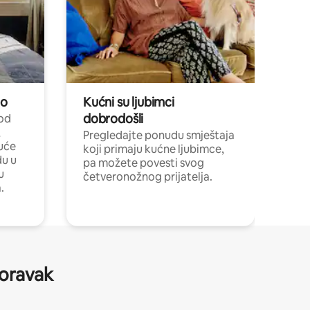
no
Kućni su ljubimci
dobrodošli
 od
,
Pregledajte ponudu smještaja
uće
koji primaju kućne ljubimce,
du u
pa možete povesti svog
u
četveronožnog prijatelja.
.
boravak