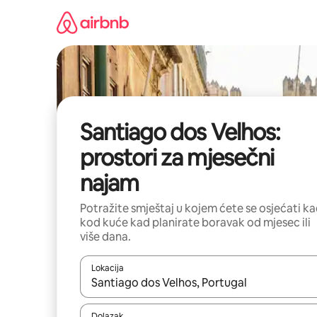
Prijeđi
na
sadržaj
Santiago dos Velhos:
prostori za mjesečni
najam
Potražite smještaj u kojem ćete se osjećati k
kod kuće kad planirate boravak od mjesec ili
više dana.
Lokacija
Kada budu dostupni rezultati, moći ćete ih pregle
Dolazak