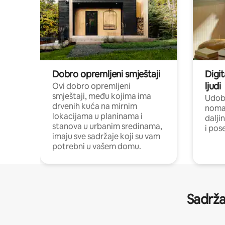
Dobro opremljeni smještaji
Digit
ljudi
Ovi dobro opremljeni
smještaji, među kojima ima
Udobn
drvenih kuća na mirnim
nomad
lokacijama u planinama i
dalji
stanova u urbanim sredinama,
i pos
imaju sve sadržaje koji su vam
potrebni u vašem domu.
Sadrža