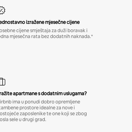
ednostavno izražene mjesečne cijene
osebne cijene smještaja za duži boravak i
edna mjesečna rata bez dodatnih naknada.*
ražite apartmane s dodatnim uslugama?
irbnb ima u ponudi dobro opremljene
tambene prostore idealne za nove i
ostojeće zaposlenike te one koji se zbog
osla sele u drugi grad.