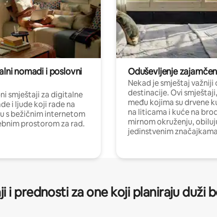
alni nomadi i poslovni
Oduševljenje zajamče
Nekad je smještaj važniji
destinacije. Ovi smještaji
i smještaji za digitalne
među kojima su drvene k
e i ljude koji rade na
na liticama i kuće na bro
nu s bežičnim internetom
mirnom okruženju, obiluj
ebnim prostorom za rad.
jedinstvenim značajkama
ji i prednosti za one koji planiraju duži 