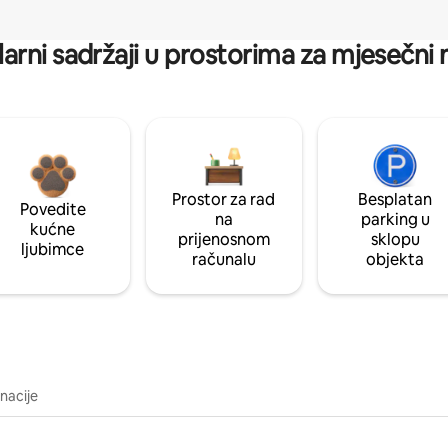
arni sadržaji u prostorima za mjesečni
Prostor za rad
Besplatan
Povedite
na
parking u
kućne
prijenosnom
sklopu
ljubimce
računalu
objekta
inacije