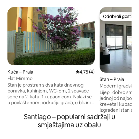
Odabrali gosti
Odabrali gosti
Kuća – Praia
Prosječna ocjena: 4,75/5, rece
4,75 (4)
Flat Mimmo
Stan – Praia
Stan je prostran s dva kata dnevnog
Moderni gradski s
boravka, kuhinjom, WC-om, 2 spavaće
Lijep i dobro smje
sobe na 2. katu, 1 kupaonicom. Nalazi se
jednoj od najboljih 
u povlaštenom području grada, u blizini
kreveta i kupaonicama. Ovaj
mora, mirno, mirno, mirno, tiho, sa svim
izgrađeni stan sve
povezanim uslugama kao što su
Santiago – popularni sadržaji u
za ugodan boravak s 
restorani, barovi, trgovački centar na
Sve što vam je pot
smještajima uz obalu
kratkoj udaljenosti. Svidjet će vam se jer
dohvat ruke. Restoran, supermarket i
je prijateljski, udoban, atraktivan,
benzinska postaja 
atraktivan i blizu mora, blizu je mora,