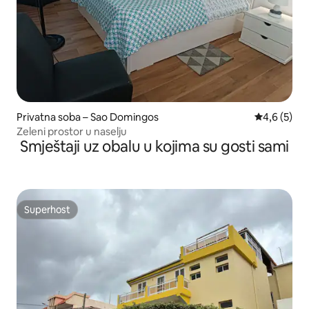
Privatna soba – Sao Domingos
Prosječna o
4,6 (5)
Zeleni prostor u naselju
Smještaji uz obalu u kojima su gosti sami
Superhost
Superhost