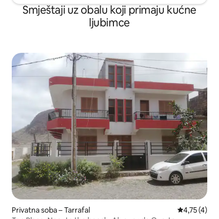
Smještaji uz obalu koji primaju kućne
ljubimce
Privatna soba – Tarrafal
Prosječna oc
4,75 (4)