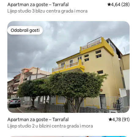
Apartman za goste – Tarrafal
Prosječna ocje
4,64 (28)
Lijep studio 3 blizu centra grada i mora
Odabrali gosti
Odabrali gosti
Apartman za goste – Tarrafal
Prosječna ocje
4,78 (91)
Lijep studio 2 u blizini centra grada i mora