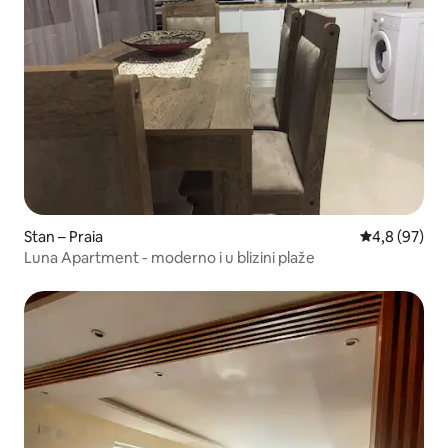
Stan – Praia
Prosječna ocj
4,8 (97)
Luna Apartment - moderno i u blizini plaže