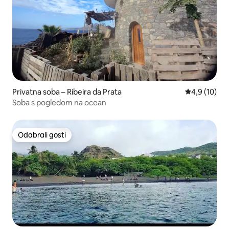
Privatna soba – Ribeira da Prata
Prosječna ocj
4,9 (10)
Soba s pogledom na ocean
Odabrali gosti
Odabrali gosti