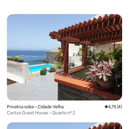
Privatna soba – Cidade Velha
Prosječna oc
4,75 (4)
Cactus Guest House – Quarto nº 2