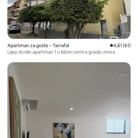
Apartman za goste – Tarrafal
Prosječna ocj
4,61 (61)
Lijep studio apartman 1 u blizini centra grada i mora