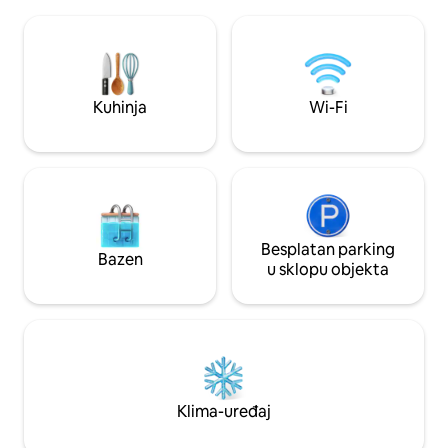
udaljenosti. Najbliža plaža udaljena je
dobar je za parove, parove, individualne
samo 1,4 km. Palmarejo je mirna i sigurna
avanturiste, poslovne putnike i obitelji (s
četvrt. Zgrada je 
djecom). Ugošćujemo ljude svih
stražarima i kamer
porijekla. Nije prikladno za kućne
idealnim za samos
ljubimce.
Kuhinja
Wi-Fi
Besplatan parking
Bazen
u sklopu objekta
Klima-uređaj