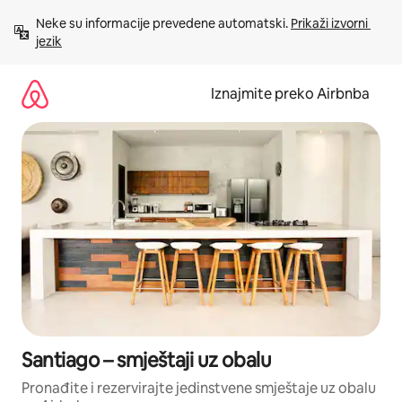
Prijeđi
Neke su informacije prevedene automatski. 
Prikaži izvorni 
na
jezik
sadržaj
Iznajmite preko Airbnba
Santiago – smještaji uz obalu
Pronađite i rezervirajte jedinstvene smještaje uz obalu