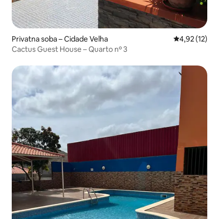
Privatna soba – Cidade Velha
Prosječna ocje
4,92 (12)
Cactus Guest House – Quarto nº 3