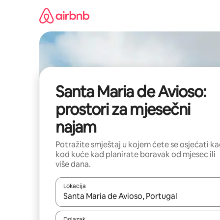
Prijeđi
na
sadržaj
Santa Maria de Avioso:
prostori za mjesečni
najam
Potražite smještaj u kojem ćete se osjećati k
kod kuće kad planirate boravak od mjesec ili
više dana.
Lokacija
Kada budu dostupni rezultati, moći ćete ih pregle
Dolazak