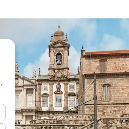
ao
dati koristeći se strelicama prema gore i prema dolje, kao i dodirom i