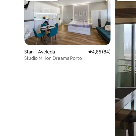
Stan – Aveleda
Prosječna ocjena: 4,85/
4,85 (84)
Studio Million Dreams Porto