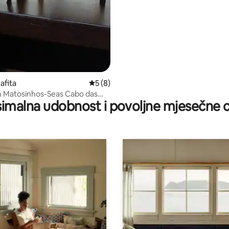
afita
Prosječna ocjena: 5/5, recenzija: 8
5 (8)
 Matosinhos-Seas Cabo das
imalna udobnost i povoljne mjesečne c