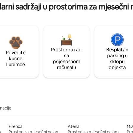
arni sadržaji u prostorima za mjesečni
Prostor za rad
Besplatan
Povedite
na
parking u
kućne
prijenosnom
sklopu
ljubimce
računalu
objekta
inacije
Firenca
Atena
Mi
m
Prostori za mjesečni najam
Prostori za mjesečni najam
Pro