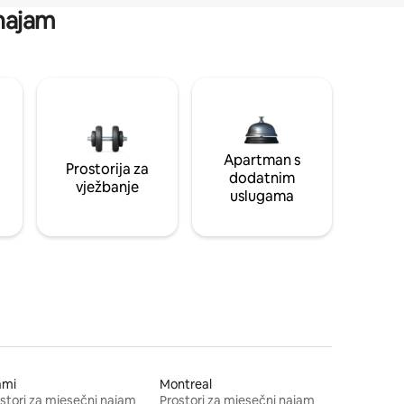
 najam
Apartman s
Prostorija za
dodatnim
vježbanje
uslugama
ami
Montreal
stori za mjesečni najam
Prostori za mjesečni najam