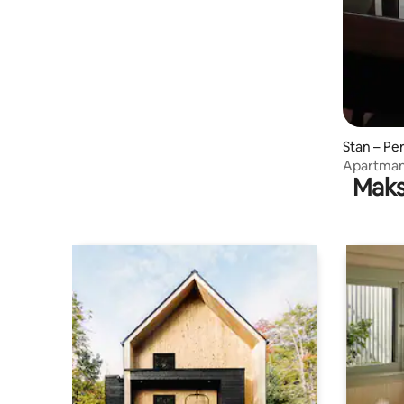
Stan – Per
Apartman
Maks
Marés