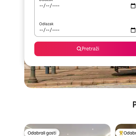
Odlazak
Pretraži
P
Odabrali gosti
Odabra
Odabrali gosti
Među naj