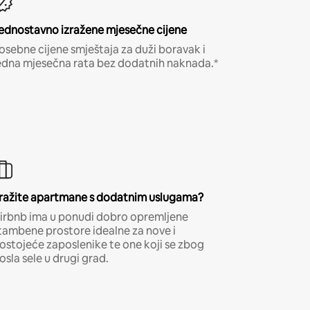
ednostavno izražene mjesečne cijene
osebne cijene smještaja za duži boravak i
edna mjesečna rata bez dodatnih naknada.*
ražite apartmane s dodatnim uslugama?
irbnb ima u ponudi dobro opremljene
tambene prostore idealne za nove i
ostojeće zaposlenike te one koji se zbog
osla sele u drugi grad.