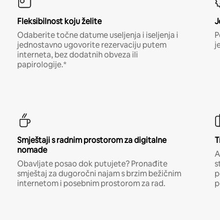
Fleksibilnost koju želite
J
Odaberite točne datume useljenja i iseljenja i
P
jednostavno ugovorite rezervaciju putem
j
interneta, bez dodatnih obveza ili
papirologije.*
Smještaji s radnim prostorom za digitalne
T
nomade
A
Obavljate posao dok putujete? Pronađite
s
smještaj za dugoročni najam s brzim bežičnim
p
internetom i posebnim prostorom za rad.
p