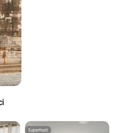
ci
Superhost
Superhost