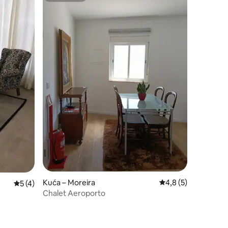
Kuća – Moreira
Prosječna ocjena: 4,
4,8 (5)
Prosječna ocjena: 5/5, recenzija: 4
5 (4)
Chalet Aeroporto