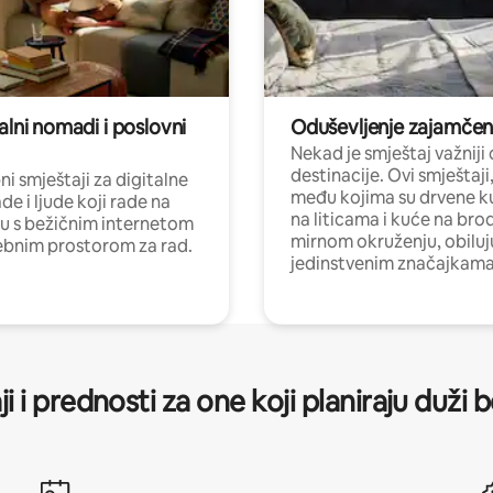
alni nomadi i poslovni
Oduševljenje zajamče
Nekad je smještaj važniji
destinacije. Ovi smještaji
i smještaji za digitalne
među kojima su drvene k
e i ljude koji rade na
na liticama i kuće na bro
nu s bežičnim internetom
mirnom okruženju, obiluj
ebnim prostorom za rad.
jedinstvenim značajkama
ji i prednosti za one koji planiraju duži 