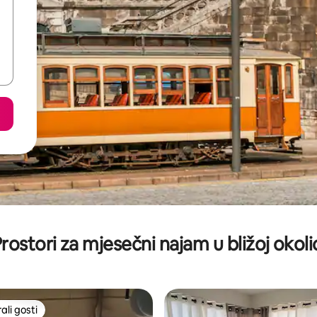
rostori za mjesečni najam u bližoj okoli
li gosti
više rangiranima s oznakom „Odabrali gosti”