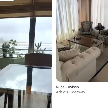
5, recenzija: 84
Kuća – Avioso
Adey 's Hideaway