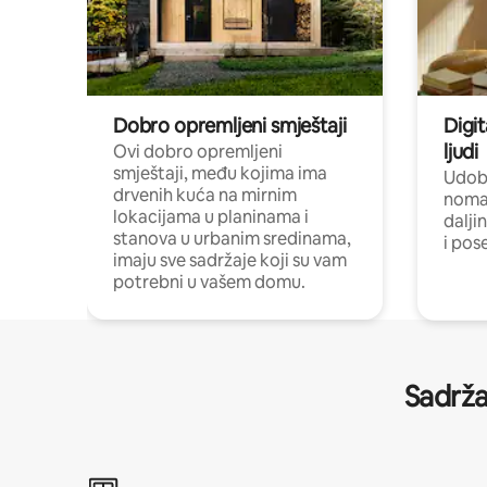
Dobro opremljeni smještaji
Digit
ljudi
Ovi dobro opremljeni
smještaji, među kojima ima
Udobn
drvenih kuća na mirnim
nomad
lokacijama u planinama i
dalji
stanova u urbanim sredinama,
i pos
imaju sve sadržaje koji su vam
potrebni u vašem domu.
Sadrža