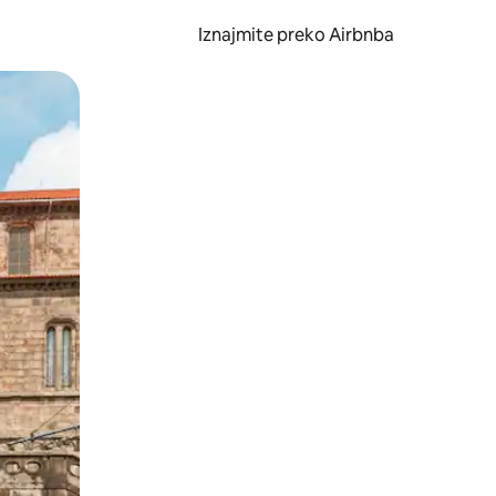
Iznajmite preko Airbnba
li prelaskom prstom po zaslonu.