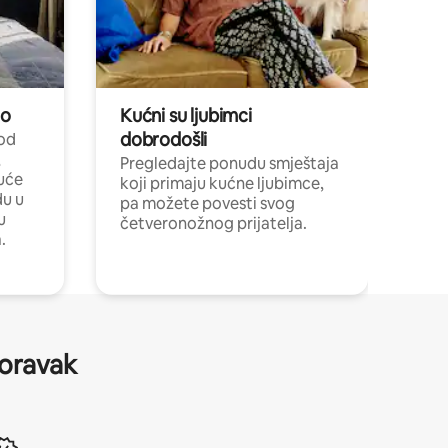
no
Kućni su ljubimci
dobrodošli
 od
,
Pregledajte ponudu smještaja
uće
koji primaju kućne ljubimce,
du u
pa možete povesti svog
u
četveronožnog prijatelja.
.
boravak