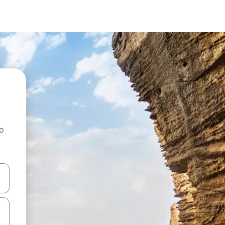
ao
dati koristeći se strelicama prema gore i prema dolje, kao i dodirom i