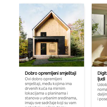
Dobro opremljeni smještaji
Digit
ljudi
Ovi dobro opremljeni
smještaji, među kojima ima
Udobn
drvenih kuća na mirnim
nomad
lokacijama u planinama i
dalji
stanova u urbanim sredinama,
i pos
imaju sve sadržaje koji su vam