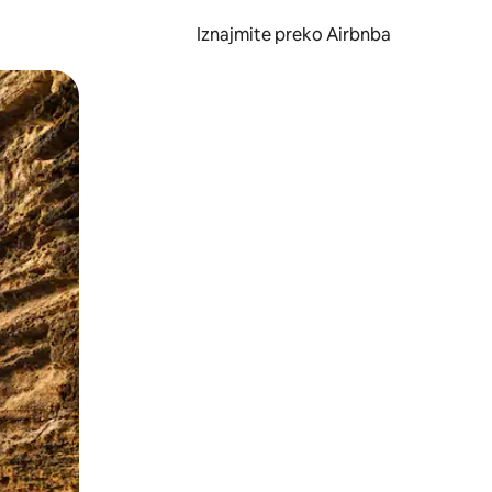
Iznajmite preko Airbnba
li prelaskom prstom po zaslonu.