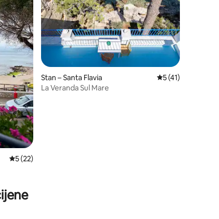
Stan – Santa Flavia
Prosječna ocjena: 5
5 (41)
La Veranda Sul Mare
Prosječna ocjena: 5/5, recenzija: 22
5 (22)
ijene