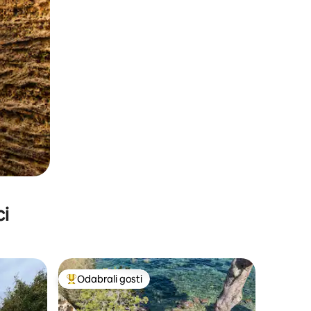
ci
Odabrali gosti
nakom „Odabrali gosti”
Među najviše rangiranima s oznakom „Odabrali gosti”