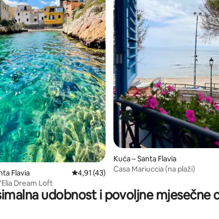
/5, recenzija: 12
Kuća – Santa Flavia
Casa Mariuccia (na plaži)
ta Flavia
Prosječna ocjena: 4,91/5, recenzija: 43
4,91 (43)
'Elia Dream Loft
imalna udobnost i povoljne mjesečne c