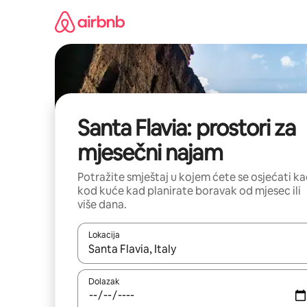
Prijeđi
na
sadržaj
Santa Flavia: prostori za
mjesečni najam
Potražite smještaj u kojem ćete se osjećati k
kod kuće kad planirate boravak od mjesec ili
više dana.
Lokacija
Kada budu dostupni rezultati, moći ćete ih pregle
Dolazak