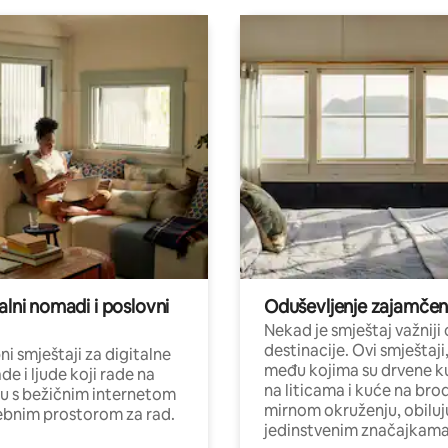
alni nomadi i poslovni
Oduševljenje zajamče
Nekad je smještaj važniji
destinacije. Ovi smještaji
i smještaji za digitalne
među kojima su drvene k
e i ljude koji rade na
na liticama i kuće na bro
nu s bežičnim internetom
mirnom okruženju, obiluj
ebnim prostorom za rad.
jedinstvenim značajkama