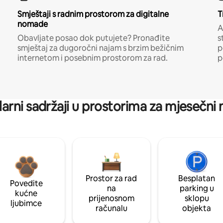
Smještaji s radnim prostorom za digitalne
T
nomade
A
Obavljate posao dok putujete? Pronađite
s
smještaj za dugoročni najam s brzim bežičnim
p
internetom i posebnim prostorom za rad.
p
arni sadržaji u prostorima za mjesečni
Prostor za rad
Besplatan
Povedite
na
parking u
kućne
prijenosnom
sklopu
ljubimce
računalu
objekta