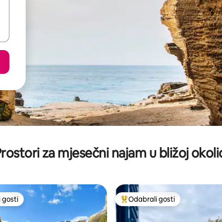
rostori za mjesečni najam u bližoj okoli
 gosti
Odabrali gosti
 gosti
Među najviše rangiranima s oz