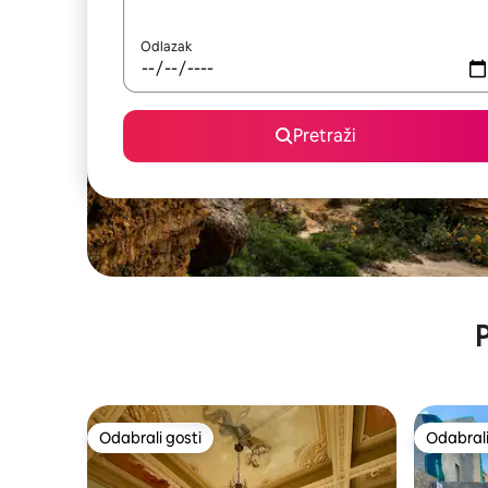
Odlazak
Pretraži
P
Odabrali gosti
Odabrali
Odabrali gosti
Odabrali