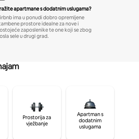
ražite apartmane s dodatnim uslugama?
irbnb ima u ponudi dobro opremljene
tambene prostore idealne za nove i
ostojeće zaposlenike te one koji se zbog
osla sele u drugi grad.
 najam
Apartman s
Prostorija za
dodatnim
vježbanje
uslugama