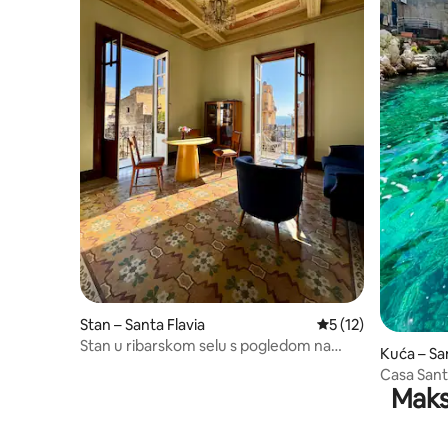
Stan – Santa Flavia
Prosječna ocjena: 5
5 (12)
Stan u ribarskom selu s pogledom na
Kuća – San
more
Casa Sant
Maks