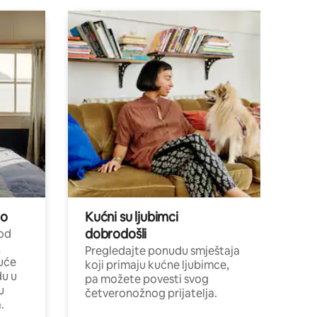
no
Kućni su ljubimci
dobrodošli
 od
,
Pregledajte ponudu smještaja
uće
koji primaju kućne ljubimce,
du u
pa možete povesti svog
u
četveronožnog prijatelja.
.