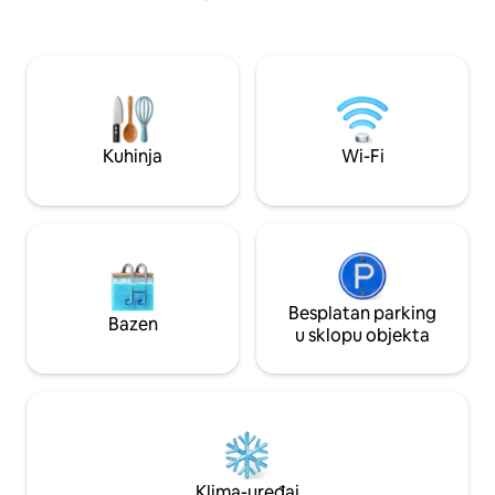
Vrhunski sadržaji poput beskonačnog
bazena, prostora za salon, biljara, roštilja,
potpuno opremljene teretane i još
mnogo toga! Okruženo najboljim
restoranima, barovima, kafićima,
kazalištima, trgovinama i poslovnim
centrima. Idealno za poslovna putovanja,
Kuhinja
Wi-Fi
luksuzne odmore ili nezaboravne
boravke.
Besplatan parking
Bazen
u sklopu objekta
Klima-uređaj