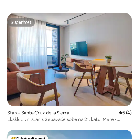
Superhost
Superhost
Stan – Santa Cruz de la Sierra
Prosječna
5 (4)
Ekskluzivni stan s 2 spavaće sobe na 21. katu, Mare -
Equipetrol