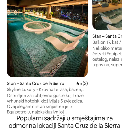
Stan – Santa Cruz d
Balkon 17. kat / Rad
Teretana
Nekoliko metara od
četvrti Equipetrol
ostalog, nalazi mn
trgovina, supermar
balkonom i pogledo
bazenom, prostor
i drugim sadržajim
Stan – Santa Cruz de la Sierra
Prosječna ocjena: 5/5, rece
5 (3)
prostorijama. Stan 
Skyline Luxury • Krovna terasa, bazen,
kuhinja - perilica r
bilijar i salon
Osmišljen za zahtjevne goste koji traže
Opremljena kupaon
vrhunski hotelski doživljaj s 5 zvjezdica.
razvlačenje – Wi-Fi od 
Ovaj elegantni stan smješten je u
ćete imati: - bazen
Equipetrolu, najekskluzivnijoj i
- sauna - radni pro
Popularni sadržaji u smještajima za
najsigurnijoj četvrti Santa Cruza, i nalazi
Doživite doživljaj i
se na pretposljednjem katu. Ima dva
odmor na lokaciji Santa Cruz de la Sierra
balkona s jedinstvenim pogledom!