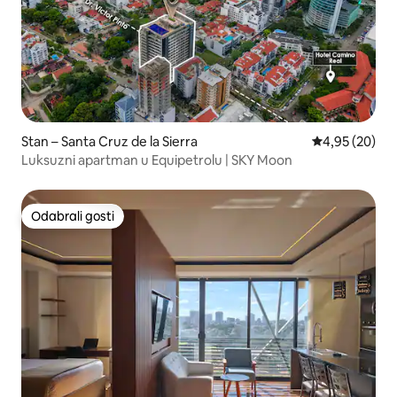
Stan – Santa Cruz de la Sierra
Prosječna ocje
4,95 (20)
Luksuzni apartman u Equipetrolu | SKY Moon
Odabrali gosti
Odabrali gosti