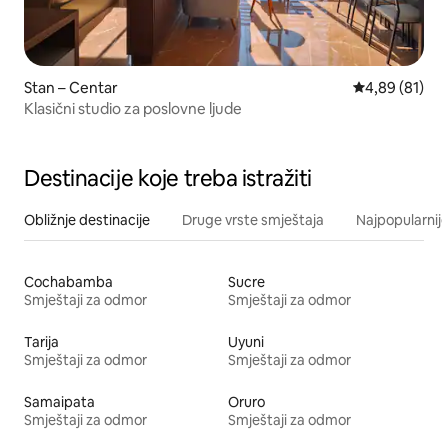
Stan – Centar
Prosječna ocje
4,89 (81)
Klasični studio za poslovne ljude
Destinacije koje treba istražiti
Obližnje destinacije
Druge vrste smještaja
Najpopularnije
Cochabamba
Sucre
Smještaji za odmor
Smještaji za odmor
Tarija
Uyuni
Smještaji za odmor
Smještaji za odmor
Samaipata
Oruro
Smještaji za odmor
Smještaji za odmor