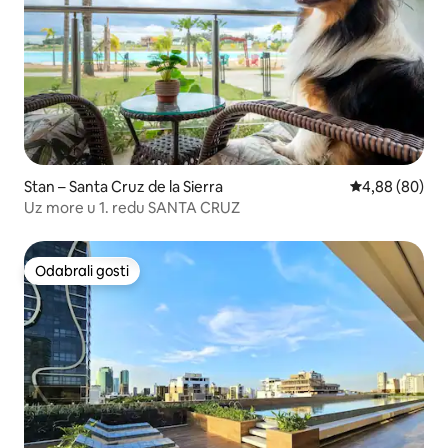
Stan – Santa Cruz de la Sierra
Prosječna ocje
4,88 (80)
Uz more u 1. redu SANTA CRUZ
Odabrali gosti
Odabrali gosti