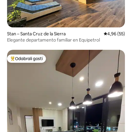
Stan – Santa Cruz de la Sierra
Prosječna ocje
4,96 (55)
Elegante departamento familiar en Equipetrol
Odabrali gosti
Među najviše rangiranima s oznakom „Odabrali gosti”