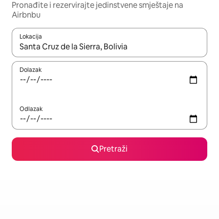
Pronađite i rezervirajte jedinstvene smještaje na
Airbnbu
Lokacija
Kada budu dostupni rezultati, moći ćete ih pregledati koristeći
Dolazak
Odlazak
Pretraži