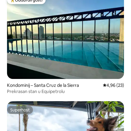
Odabrali gosti
Među najviše rangiranima s oznakom „Odabrali gosti”
Kondominij – Santa Cruz de la Sierra
Prosječna ocje
4,96 (23)
Prekrasan stan u Equipetrolu
Superhost
Superhost