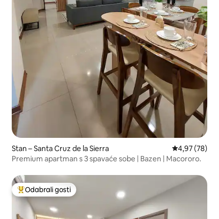
Stan – Santa Cruz de la Sierra
Prosječna ocje
4,97 (78)
Premium apartman s 3 spavaće sobe | Bazen | Macororo.
Odabrali gosti
Među najviše rangiranima s oznakom „Odabrali gosti”