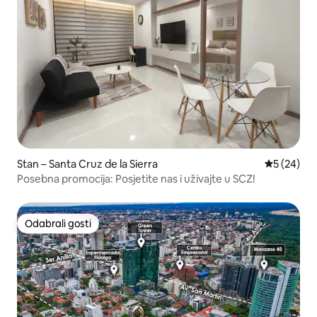
Stan – Santa Cruz de la Sierra
Prosječna o
5 (24)
Posebna promocija: Posjetite nas i uživajte u SCZ!
Odabrali gosti
Odabrali gosti