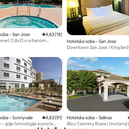
soba – San Jose
Prosječna ocjena: 4,63/5, recenzija: 19
4,63 (19)
krevet (1,8x2) u urbanom
5, recenzija: 22
Hotelska soba – San Jose
tu
Downtown San Jose / King Be
8/5, recenzija: 5
soba – Sunnyvale
Prosječna ocjena: 4,63/5, recenzija: 91
4,63 (91)
Hotelska soba – Salinas
 – gdje tehnologija susreće
Blizu Cannery Rowa | Unutarnji