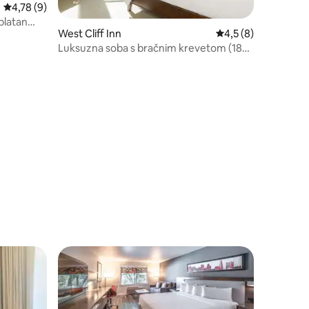
Prosječna ocjena: 4,78/5, recenzija: 9
4,78 (9)
platan
West Cliff Inn
Prosječna ocjena: 4,
4,5 (8)
Luksuzna soba s bračnim krevetom (180
– 220 cm) i pogledom na plažu
(prilagođena osobama s invaliditetom)