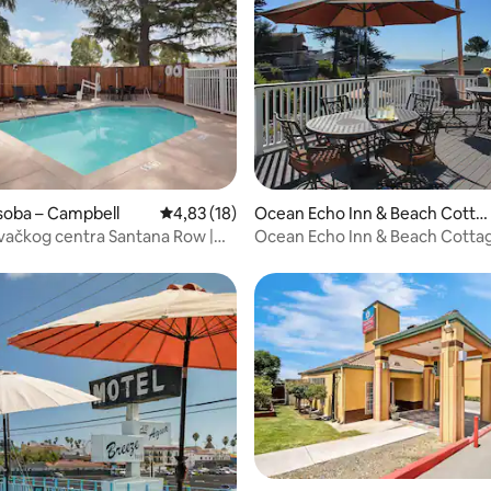
, recenzija: 291
soba – Campbell
Prosječna ocjena: 4,83/5, recenzija: 18
4,83 (18)
Ocean Echo Inn & Beach Cotta
ges
ovačkog centra Santana Row |
Ocean Echo Inn & Beach Cotta
 doručak + potpuno
Dollar – ...
a kuhinja