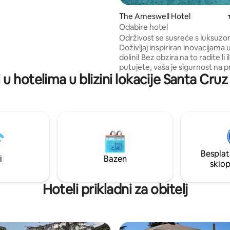
stol za blagovaonicu • potpuno
a kuhinja za kuhanje • Dodatni
The Ameswell Hotel
e U blizini su kafići,
Odabire hotel
 i plaža Blacks Beach. Udoban
Održivost se susreće s luksuzo
 stilu stana u srcu istočnog
Doživljaj inspiriran inovacijama u 
Samostalna prijava
dolini! Bez obzira na to radite li il
kta u smještaju Swell House –
putujete, vaša je sigurnost na 
d vam odgovara.
i u hotelima u blizini lokacije Santa Cr
mjestu kroz naš sanitarni postu
vaša je udobnost osigurana pro
dizajnom, a posebna pažnja po
kvaliteti zraka, rasvjete, vode i
putem najsuvremenijih sustava
opuštanje osigurani su luksuzn
ogrtačima i talijanskom postelj
Rivolta, plišanim madracima mar
Besplat
100% organskim sadržajima za 
i
Bazen
sklo
koje nudi Juice Beauty.
Hoteli prikladni za obitelj