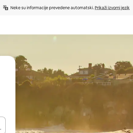
Neke su informacije prevedene automatski. 
Prikaži izvorni jezik
dati koristeći se strelicama prema gore i prema dolje, kao i dodirom i