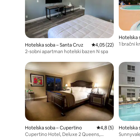
Hotelska 
1 bračni 
Hotelska soba – Santa Cruz
Prosječna ocjena: 4,05/
4,05 (22)
odmarališ
2-sobni apartman hotelski bazen N spa
Hotelska soba – Cupertino
Prosječna ocjena: 4,
4,8 (5)
Hotelska 
Cupertino Hotel, Deluxe 2 Queens,
Sunnyvale