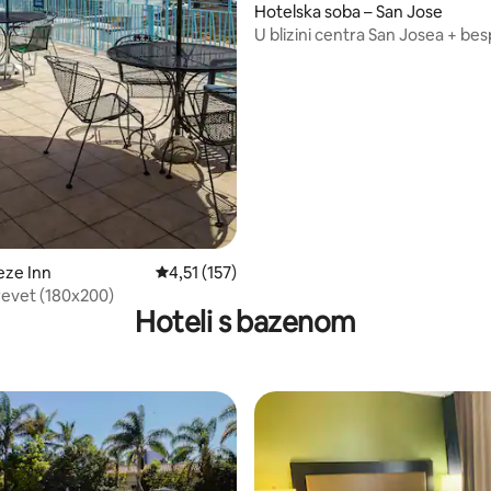
Hotelska soba – San Jose
U blizini centra San Josea + bes
5/5, recenzija: 5
doručak i bazen
eze Inn
Prosječna ocjena: 4,51/5, recenzija: 157
4,51 (157)
krevet (180x200)
Hoteli s bazenom