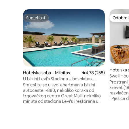
Superhost
Odabrali
Superhost
Odabrali
Hotelska 
Hotelska soba – Milpitas
Prosječna ocjena: 4,78/5
4,78 (258)
Swell Ho
U blizini Levi's Stadiona + besplatan
Prostrani
doručak. Bazen. Bar.
Smjestite se u svoj apartman u blizini
krevet (1
autoceste I-880, nekoliko koraka od
razvlačen
trgovačkog centra Great Mall i nekoliko
| Pješice do plaže Veći
minuta od stadiona Levi's i restorana u
potpuno 
San Joseu. Probudite se uz besplatan
blagovaon
topli doručak, opustite se uz bazen,
dnevnim boravkom
otiđite u teretanu ili uživajte u koktelima
bračnim k
u baru. Bife radnim danom? Da, i to je
boravak •
uključeno. U ovom ćete se smještaju