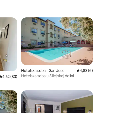
odmaralište, Se...
Hotelska soba – San Jose
Prosječna ocjena: 4,8
4,83 (6)
Hotelska soba u Silicijskoj dolini
Prosječna ocjena: 4,52/5, recenzija: 83
4,52 (83)