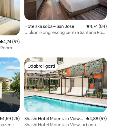
Hotelska soba – San Jose
Prosječna ocjena: 4,74
4,74 (84)
U blizini kongresnog centra Santana Row
i San Jose
Prosječna ocjena: 4,74/5, recenzija: 57
4,74 (57)
d Room
Odabrali gosti
Odabrali gosti
Prosječna ocjena: 4,69/5, recenzija: 26
4,69 (26)
Shashi Hotel Mountain View,
Prosječna ocjena: 4,88
4,88 (57)
an Urban Resort
 bazen +
Shashi Hotel Mountain View, urbano