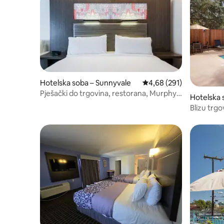
Hotelska soba – Sunnyvale
Prosječna ocjena: 4,68/5
4,68 (291)
Pješački do trgovina, restorana, Murphy
Hotelska 
Ave i CityLinea
Blizu trg
Besplatan
opremljen