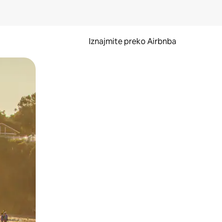
Iznajmite preko Airbnba
li prelaskom prstom po zaslonu.