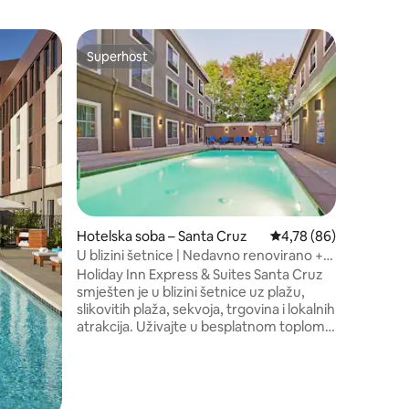
Hotelska
Superhost
Superho
Superhost
Superho
Blizu are
Kuhinja
Set in the
Residence
peaceful 
top tech
scenic tra
full kitc
convenien
pool and 
stays, fam
Hotelska soba – Santa Cruz
Prosječna ocjena: 4,78
4,78 (86)
Start you
U blizini šetnice | Nedavno renovirano +
breakfas
besplatan doručak
Holiday Inn Express & Suites Santa Cruz
and spac
smješten je u blizini šetnice uz plažu,
slikovitih plaža, sekvoja, trgovina i lokalnih
atrakcija. Uživajte u besplatnom toplom
doručku, besplatnom brzom Wi-Fi-ju,
plaćenom parkingu u sklopu objekta s
mogućnošću ulaska i izlaska, vanjskom
bazenu i fitness centru. Prostrane,