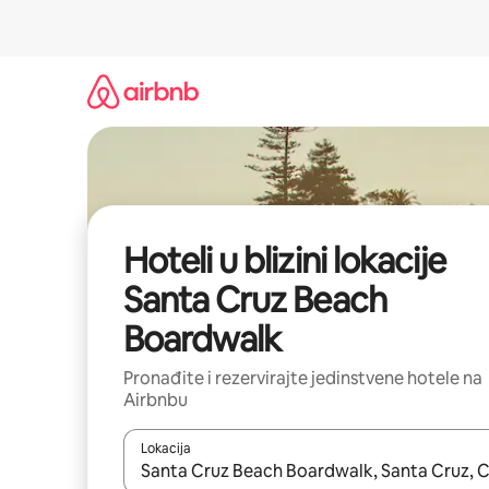
Prijeđi
na
sadržaj
Hoteli u blizini lokacije
Santa Cruz Beach
Boardwalk
Pronađite i rezervirajte jedinstvene hotele na
Airbnbu
Lokacija
Kada budu dostupni rezultati, moći ćete ih pregle