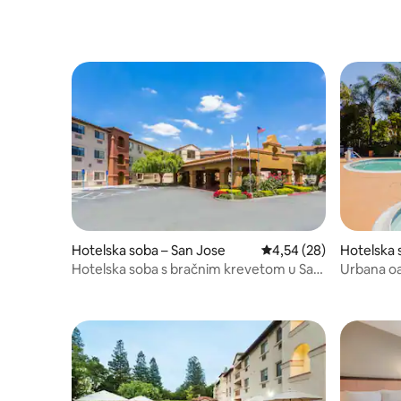
besplatan doručak!
udobnost 
Hotelska soba – San Jose
Prosječna ocjena: 4,54/
4,54 (28)
Hotelska 
Hotelska soba s bračnim krevetom u San
Urbana oaz
Joseu