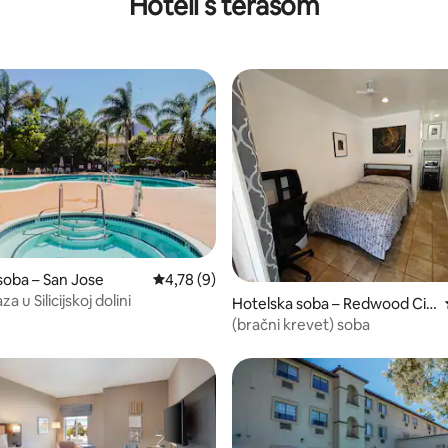
Hoteli s terasom
| Restoran
restoran
5, recenzija: 28
soba – San Jose
Prosječna ocjena: 4,78/5, recenzija: 9
4,78 (9)
a u Silicijskoj dolini
Hotelska soba – Redwood Cit
y
(bračni krevet) soba