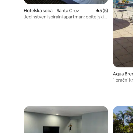
Hotelska soba – Santa Cruz
Prosječna ocjena: 
5 (5)
Jedinstveni spiralni apartman: obiteljski
ulaz u blizini šetnice
Aqua Bre
1 bračni 