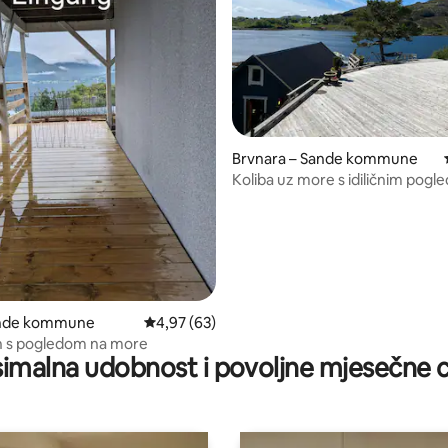
5, recenzija: 42
Brvnara – Sande kommune
Koliba uz more s idiličnim pog
ande kommune
Prosječna ocjena: 4,97/5, recenzija: 63
4,97 (63)
 s pogledom na more
imalna udobnost i povoljne mjesečne c