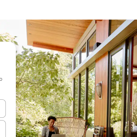
ao
dati koristeći se strelicama prema gore i prema dolje, kao i dodirom i