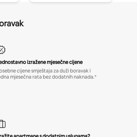
boravak
ednostavno izražene mjesečne cijene
osebne cijene smještaja za duži boravak i
edna mjesečna rata bez dodatnih naknada.*
ražite apartmane s dodatnim uslugama?