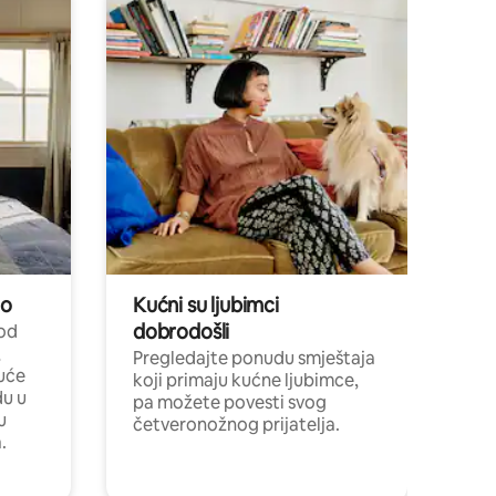
no
Kućni su ljubimci
dobrodošli
 od
,
Pregledajte ponudu smještaja
uće
koji primaju kućne ljubimce,
du u
pa možete povesti svog
u
četveronožnog prijatelja.
.