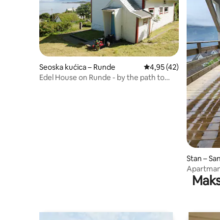
Seoska kućica – Runde
Prosječna ocjena: 4,95/
4,95 (42)
Edel House on Runde - by the path to
Lundeura
Stan – S
Apartman
Maks