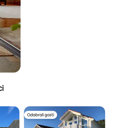
ci
Odabrali gosti
Odabrali gosti