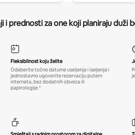
ji i prednosti za one koji planiraju duži 
Fleksibilnost koju želite
J
Odaberite točne datume useljenja i iseljenja i
P
jednostavno ugovorite rezervaciju putem
j
interneta, bez dodatnih obveza ili
papirologije.*
Smještaji s radnim prostorom za digitalne
T