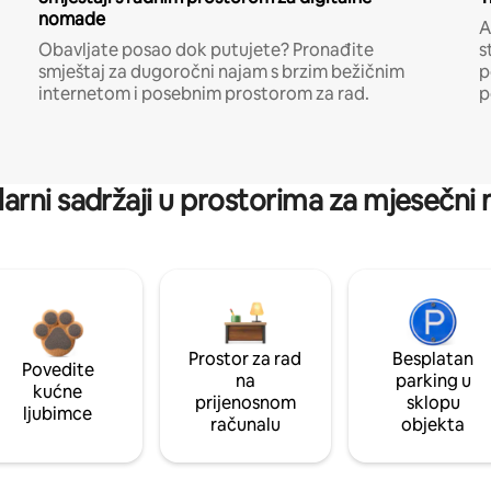
nomade
A
Obavljate posao dok putujete? Pronađite
s
smještaj za dugoročni najam s brzim bežičnim
p
internetom i posebnim prostorom za rad.
p
arni sadržaji u prostorima za mjesečni
Prostor za rad
Besplatan
Povedite
na
parking u
kućne
prijenosnom
sklopu
ljubimce
računalu
objekta