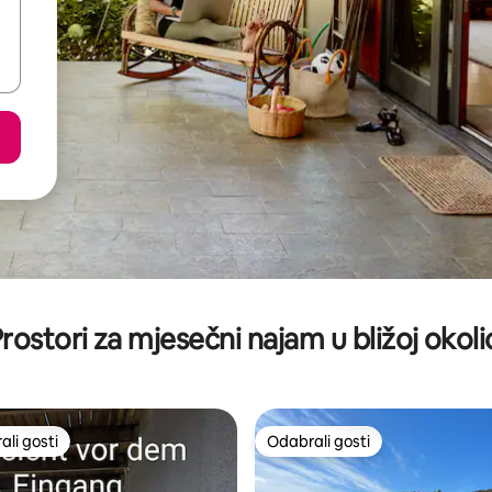
rostori za mjesečni najam u bližoj okoli
li gosti
Odabrali gosti
više rangiranima s oznakom „Odabrali gosti”
Odabrali gosti