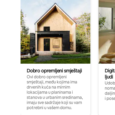
Dobro opremljeni smještaji
Digit
ljudi
Ovi dobro opremljeni
smještaji, među kojima ima
Udobn
drvenih kuća na mirnim
nomad
lokacijama u planinama i
dalji
stanova u urbanim sredinama,
i pos
imaju sve sadržaje koji su vam
potrebni u vašem domu.