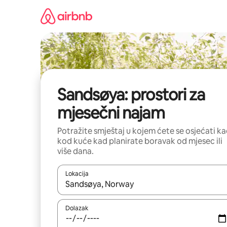
Prijeđi
na
sadržaj
Sandsøya: prostori za
mjesečni najam
Potražite smještaj u kojem ćete se osjećati k
kod kuće kad planirate boravak od mjesec ili
više dana.
Lokacija
Kada budu dostupni rezultati, moći ćete ih pregle
Dolazak