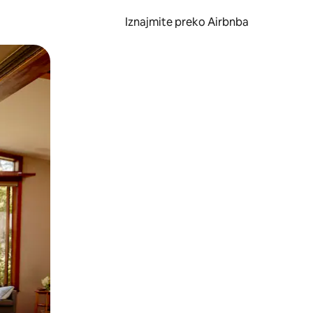
Iznajmite preko Airbnba
li prelaskom prstom po zaslonu.