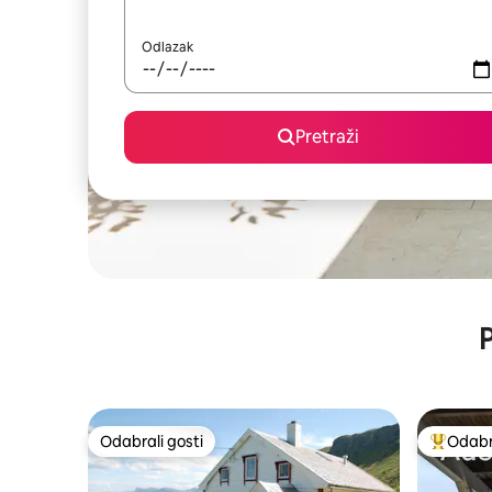
Odlazak
Pretraži
P
Odabrali gosti
Odabra
Odabrali gosti
Među naj