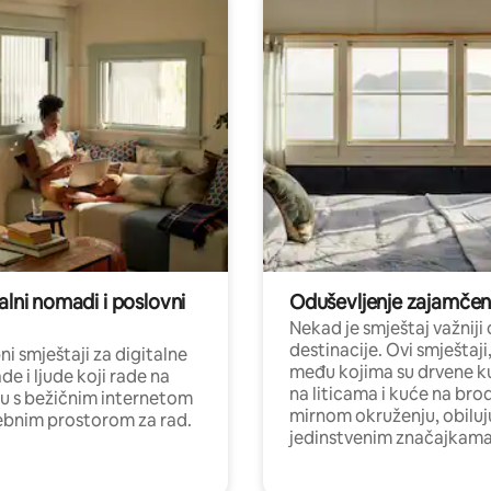
alni nomadi i poslovni
Oduševljenje zajamče
Nekad je smještaj važniji
destinacije. Ovi smještaji
i smještaji za digitalne
među kojima su drvene k
e i ljude koji rade na
na liticama i kuće na bro
nu s bežičnim internetom
mirnom okruženju, obiluj
ebnim prostorom za rad.
jedinstvenim značajkama