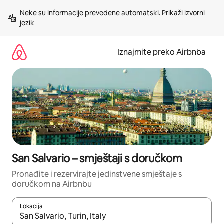
Prijeđi
Neke su informacije prevedene automatski. 
Prikaži izvorni 
na
jezik
sadržaj
Iznajmite preko Airbnba
San Salvario – smještaji s doručkom
Pronađite i rezervirajte jedinstvene smještaje s
doručkom na Airbnbu
Lokacija
Kada budu dostupni rezultati, moći ćete ih pregledati koristeći