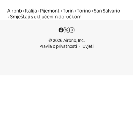
Airbnb
Italija
Pijemont
Turin
Torino
San Salvario
Smještaji s uključenim doručkom
© 2026 Airbnb, Inc.
Pravila o privatnosti
Uvjeti