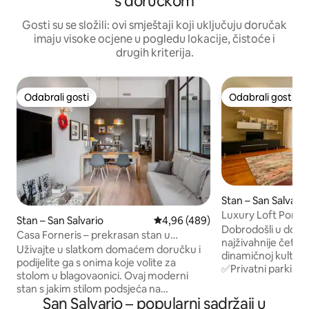
s doručkom
Gosti su se složili: ovi smještaji koji uključuju doručak
imaju visoke ocjene u pogledu lokacije, čistoće i
drugih kriterija.
Odabrali gosti
Odabrali gosti
Odabrali gosti
Odabrali gosti
Stan – San Salvario
Luxury Loft Porta 
Stan – San Salvario
Prosječna ocjena: 4,96/5, recenz
4,96 (489)
centru
Dobrodošli u dom u
Casa Forneris – prekrasan stan u
najživahnije četvr
njujorškom stilu u blizini parka Valentino
Uživajte u slatkom domaćem doručku i
dinamičnoj kulturno
podijelite ga s onima koje volite za
✅Privatni parking 
stolom u blagovaonici. Ovaj moderni
veza 1000 mb/s ✅ Klima
stan s jakim stilom podsjeća na
je udaljen samo 10
San Salvario – popularni sadržaji u
atmosferu New Yorka, ali je bogat
podzemne željezni