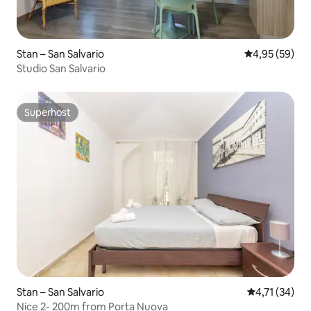
Stan – San Salvario
Prosječna ocje
4,95 (59)
Studio San Salvario
Superhost
Superhost
Stan – San Salvario
Prosječna ocj
4,71 (34)
Nice 2- 200m from Porta Nuova