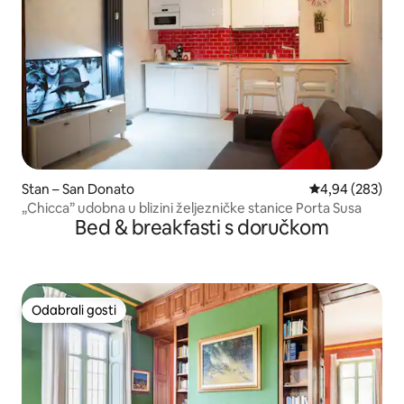
Stan – San Donato
Prosječna ocjen
4,94 (283)
„Chicca” udobna u blizini željezničke stanice Porta Susa
Bed & breakfasti s doručkom
Odabrali gosti
Odabrali gosti