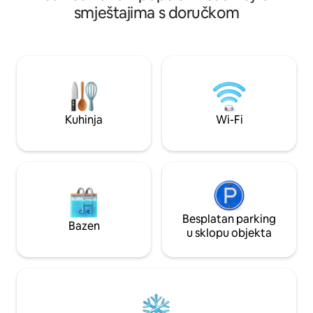
obiteljskom toplinom i elegantnom
smještajima s doručkom
od stanice Porta Nu
poezijom Torina. Smještena na prvom
Torina, parka Valen
katu bez dizala povijesne zgrade
do svih dijelova g
(početkom 900. godine) u mirnoj i malo
zakonima obavezno
prometnoj ulici San Salvario, Casa
online prijave; na
Forneris u potpunosti je renovirana i
pristupne šifre i u
namještena s ekstremnom pažnjom za
detalje, kako bi se stvorilo profinjeno i
funkcionalno okruženje u kojem se
Kuhinja
Wi-Fi
možete osjećati ugodno. Casa Forneris
može primiti do 6 osoba, uključujući dvije
spavaće sobe s bračnim krevetom,
francusku sofu (200x140 cm) i dvije
kupaonice. Kuhinja, opremljena
Indukcijskom pločom, mikrovalnom
pećnicom, električnom pećnicom,
hladnjakom, perilicom za posuđe i
Besplatan parking
Bazen
perilicom rublja, kao i svim potrebnim
u sklopu objekta
posuđem i kuhinjskom opremom (kuhalo
za vodu, aparat za kavu itd.) odvojena je
od dnevnog boravka putem modernog
prozora izrađenog po mjeri koji
poboljšava unutrašnje prostore. Dva
pametna televizora dostupna su u