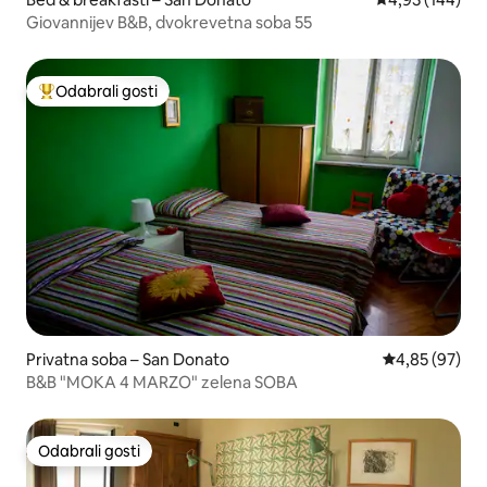
Giovannijev B&B, dvokrevetna soba 55
Odabrali gosti
Među najviše rangiranima s oznakom „Odabrali gosti”
Privatna soba – San Donato
Prosječna ocje
4,85 (97)
B&B "MOKA 4 MARZO" zelena SOBA
Odabrali gosti
Odabrali gosti