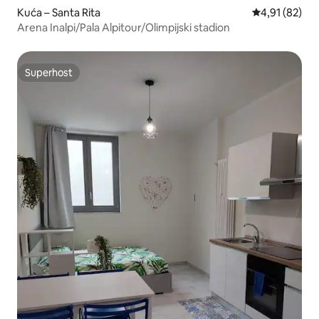
Kuća – Santa Rita
Prosječna ocje
4,91 (82)
Arena Inalpi/Pala Alpitour/Olimpijski stadion
Superhost
Superhost