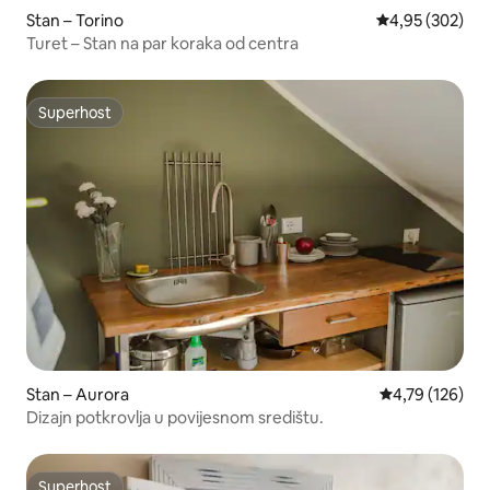
Stan – Torino
Prosječna ocjen
4,95 (302)
Turet – Stan na par koraka od centra
Superhost
Superhost
Stan – Aurora
Prosječna ocjen
4,79 (126)
Dizajn potkrovlja u povijesnom središtu.
Superhost