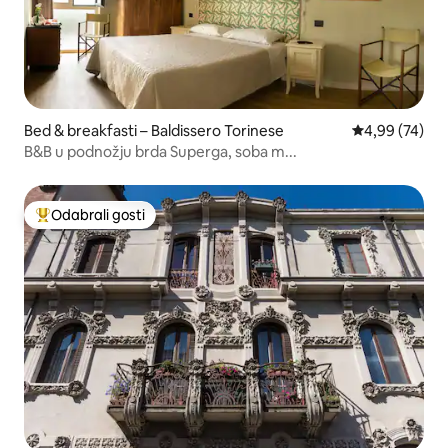
Bed & breakfasti – Baldissero Torinese
Prosječna ocje
4,99 (74)
B&B u podnožju brda Superga, soba m...
Odabrali gosti
Među najviše rangiranima s oznakom „Odabrali gosti”