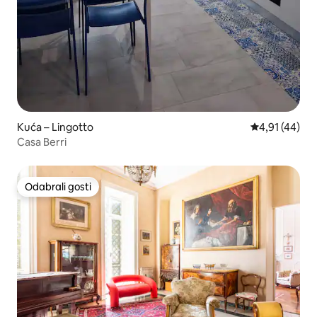
Kuća – Lingotto
Prosječna ocje
4,91 (44)
Casa Berri
Odabrali gosti
Odabrali gosti