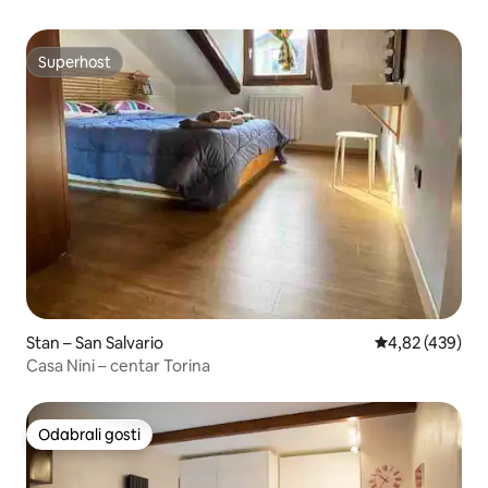
Superhost
Superhost
Stan – San Salvario
Prosječna ocjen
4,82 (439)
Casa Nini – centar Torina
Odabrali gosti
Odabrali gosti