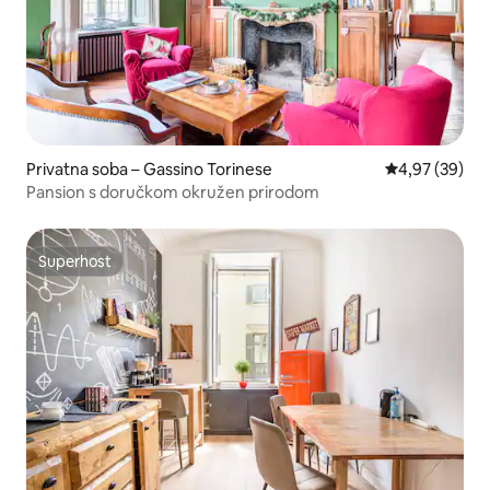
Privatna soba – Gassino Torinese
Prosječna ocje
4,97 (39)
Pansion s doručkom okružen prirodom
Superhost
Superhost