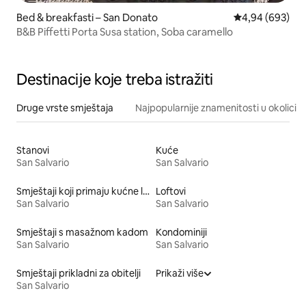
Bed & breakfasti – San Donato
Prosječna ocjen
4,94 (693)
B&B Piffetti Porta Susa station, Soba caramello
Destinacije koje treba istražiti
Druge vrste smještaja
Najpopularnije znamenitosti u okolici
Stanovi
Kuće
San Salvario
San Salvario
Smještaji koji primaju kućne ljubimce
Loftovi
San Salvario
San Salvario
Smještaji s masažnom kadom
Kondominiji
San Salvario
San Salvario
Smještaji prikladni za obitelji
Prikaži više
San Salvario