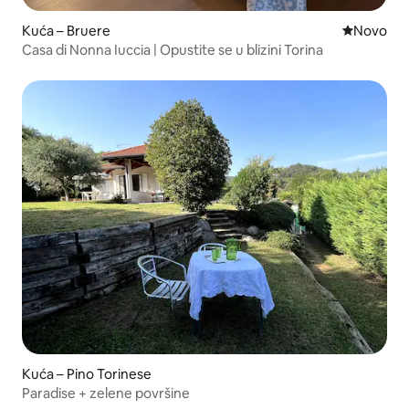
Kuća – Bruere
Novi smješ
Novo
Casa di Nonna Iuccia | Opustite se u blizini Torina
Kuća – Pino Torinese
Paradise + zelene površine