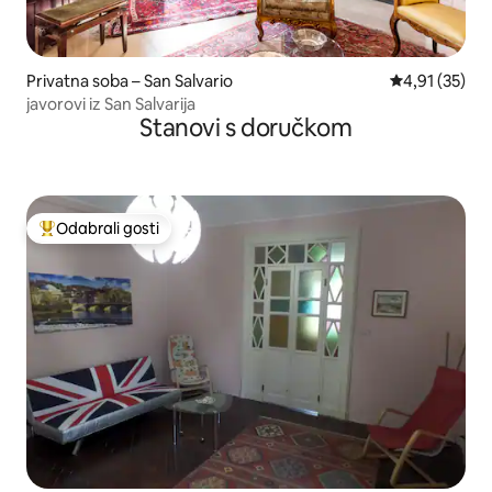
Privatna soba – San Salvario
Prosječna ocje
4,91 (35)
javorovi iz San Salvarija
Stanovi s doručkom
Odabrali gosti
Među najviše rangiranima s oznakom „Odabrali gosti”