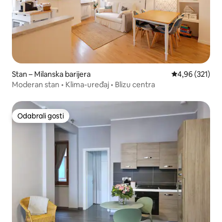
Stan – Milanska barijera
Prosječna ocjen
4,96 (321)
Moderan stan • Klima-uređaj • Blizu centra
Odabrali gosti
Odabrali gosti