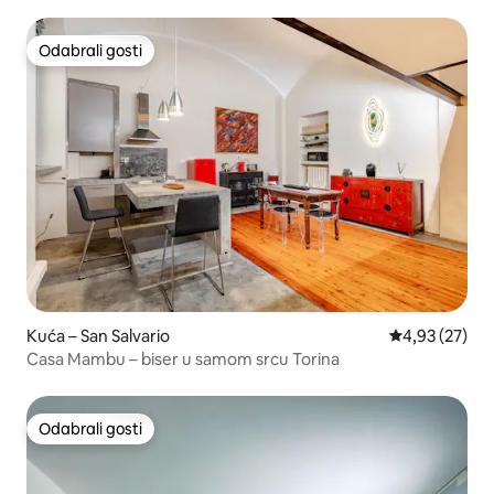
Odabrali gosti
Odabrali gosti
Kuća – San Salvario
Prosječna ocje
4,93 (27)
Casa Mambu – biser u samom srcu Torina
Odabrali gosti
Odabrali gosti