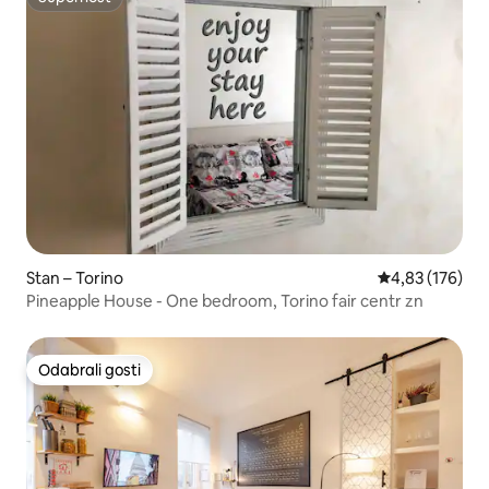
Superhost
Stan – Torino
Prosječna ocjen
4,83 (176)
Pineapple House - One bedroom, Torino fair centr zn
Odabrali gosti
Odabrali gosti