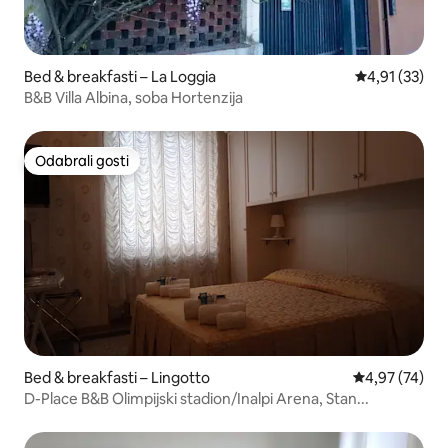
Bed & breakfasti – La Loggia
Prosječna ocje
4,91 (33)
B&B Villa Albina, soba Hortenzija
Odabrali gosti
Odabrali gosti
Bed & breakfasti – Lingotto
Prosječna ocje
4,97 (74)
D-Place B&B Olimpijski stadion/Inalpi Arena, Stan...