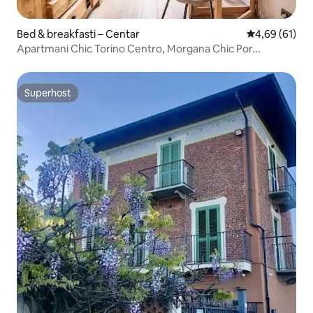
Bed & breakfasti – Centar
Prosječna ocje
4,69 (61)
Apartmani Chic Torino Centro, Morgana Chic Por...
Superhost
Superhost