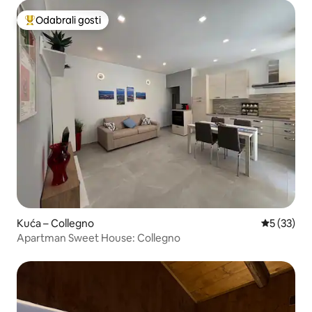
Odabrali gosti
Među najviše rangiranima s oznakom „Odabrali gosti”
Kuća – Collegno
Prosječna 
5 (33)
Apartman Sweet House: Collegno