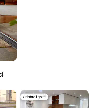
ci
Odabrali gosti
nakom „Odabrali gosti”
Odabrali gosti