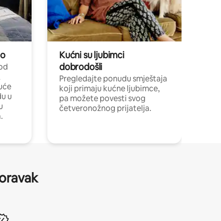
no
Kućni su ljubimci
dobrodošli
 od
,
Pregledajte ponudu smještaja
uće
koji primaju kućne ljubimce,
du u
pa možete povesti svog
u
četveronožnog prijatelja.
.
boravak