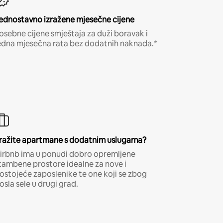
ednostavno izražene mjesečne cijene
osebne cijene smještaja za duži boravak i
edna mjesečna rata bez dodatnih naknada.*
ražite apartmane s dodatnim uslugama?
irbnb ima u ponudi dobro opremljene
tambene prostore idealne za nove i
ostojeće zaposlenike te one koji se zbog
osla sele u drugi grad.