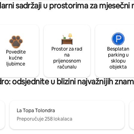
arni sadržaji u prostorima za mjesečni
Prostor za rad
Besplatan
Povedite
na
parking u
kućne
prijenosnom
sklopu
ljubimce
računalu
objekta
ro: odsjednite u blizini najvažnijih znam
La Topa Tolondra
Preporučuje 258 lokalaca