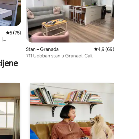
Prosječna ocjena: 5/5, recenzija: 75
5 (75)
 |
Stan – Granada
Prosječna ocjena: 4,9
4,9 (69)
711 Udoban stan u Granadi, Cali.
ijene