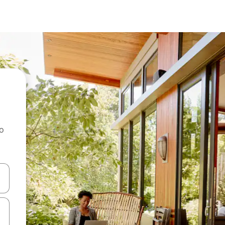
ao
dati koristeći se strelicama prema gore i prema dolje, kao i dodirom i