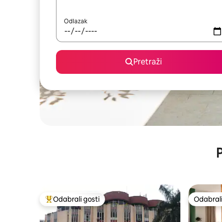
Odlazak
Pretraži
P
Odabrali gosti
Odabrali
Među najviše rangiranima s oznakom „Odabrali gosti”
Odabrali