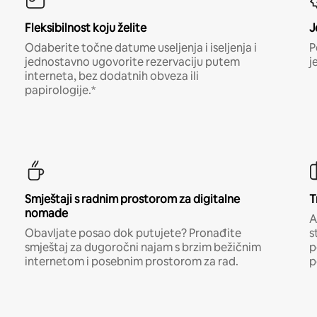
Fleksibilnost koju želite
J
Odaberite točne datume useljenja i iseljenja i
P
jednostavno ugovorite rezervaciju putem
j
interneta, bez dodatnih obveza ili
papirologije.*
Smještaji s radnim prostorom za digitalne
T
nomade
A
Obavljate posao dok putujete? Pronađite
s
smještaj za dugoročni najam s brzim bežičnim
p
internetom i posebnim prostorom za rad.
p