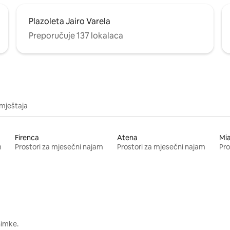
Plazoleta Jairo Varela
Preporučuje 137 lokalaca
mještaja
Firenca
Atena
Mi
m
Prostori za mjesečni najam
Prostori za mjesečni najam
Pro
nimke.