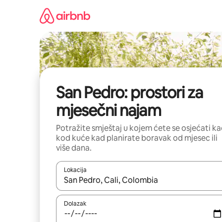
Prijeđi
na
sadržaj
San Pedro: prostori za
mjesečni najam
Potražite smještaj u kojem ćete se osjećati k
kod kuće kad planirate boravak od mjesec ili
više dana.
Lokacija
Kada budu dostupni rezultati, moći ćete ih pregle
Dolazak