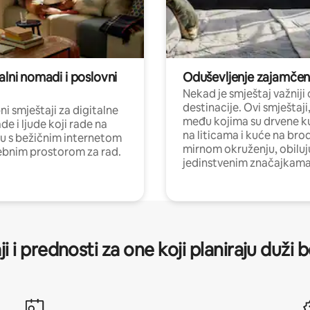
alni nomadi i poslovni
Oduševljenje zajamče
Nekad je smještaj važniji
destinacije. Ovi smještaji
i smještaji za digitalne
među kojima su drvene k
e i ljude koji rade na
na liticama i kuće na bro
nu s bežičnim internetom
mirnom okruženju, obiluj
ebnim prostorom za rad.
jedinstvenim značajkama
ji i prednosti za one koji planiraju duži 