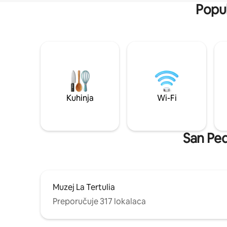
Popul
Kuhinja
Wi-Fi
San Ped
Muzej La Tertulia
Preporučuje 317 lokalaca