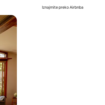
Iznajmite preko Airbnba
li prelaskom prstom po zaslonu.