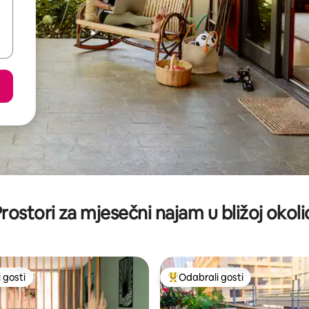
rostori za mjesečni najam u bližoj okoli
 gosti
Odabrali gosti
 gosti
Među najviše rangiranima s oz