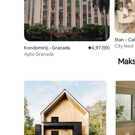
Stan – Cal
City Nest
Kondominij – Granada
Prosječna ocjena: 4,97/
4,97 (59)
Apto Granada
Maks