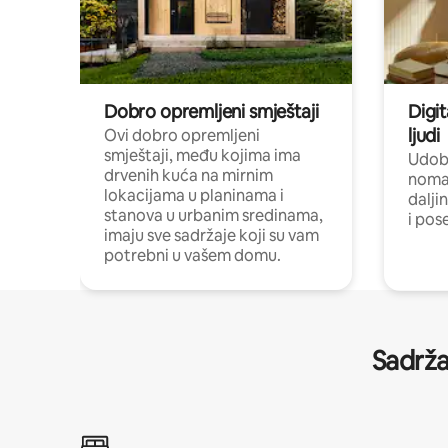
Dobro opremljeni smještaji
Digit
ljudi
Ovi dobro opremljeni
smještaji, među kojima ima
Udobn
drvenih kuća na mirnim
nomad
lokacijama u planinama i
dalji
stanova u urbanim sredinama,
i pos
imaju sve sadržaje koji su vam
potrebni u vašem domu.
Sadrža