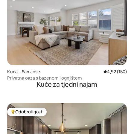
Kuća – San Jose
Prosječna ocjen
4,92 (150)
Privatna oaza s bazenom i ognjištem
Kuće za tjedni najam
Odabrali gosti
Među najviše rangiranima s oznakom „Odabrali gosti”