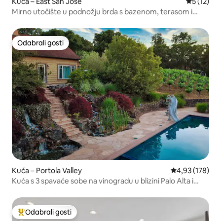
Kuća – East San Jose
Prosječna 
5 (12)
Mirno utočište u podnožju brda s bazenom, terasom i
roštiljem
Odabrali gosti
Odabrali gosti
Kuća – Portola Valley
Prosječna ocjen
4,93 (178)
Kuća s 3 spavaće sobe na vinogradu u blizini Palo Alta i
Stanforda
Odabrali gosti
Među najviše rangiranima s oznakom „Odabrali gosti”