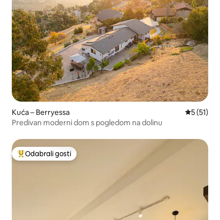
Kuća – Berryessa
Prosječna 
5 (51)
Predivan moderni dom s pogledom na dolinu
Odabrali gosti
Među najviše rangiranima s oznakom „Odabrali gosti”