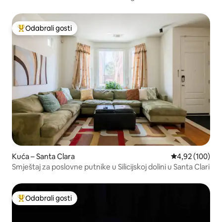
uređaj!
Odabrali gosti
Među najviše rangiranima s oznakom „Odabrali gosti”
Kuća – Santa Clara
Prosječna ocjen
4,92 (100)
Smještaj za poslovne putnike u Silicijskoj dolini u Santa Clari
Odabrali gosti
Među najviše rangiranima s oznakom „Odabrali gosti”