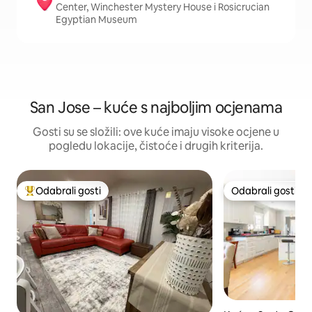
Center, Winchester Mystery House i Rosicrucian
Egyptian Museum
San Jose – kuće s najboljim ocjenama
Gosti su se složili: ove kuće imaju visoke ocjene u
pogledu lokacije, čistoće i drugih kriterija.
Odabrali gosti
Odabrali gosti
Među najviše rangiranima s oznakom „Odabrali gosti”
Odabrali gosti