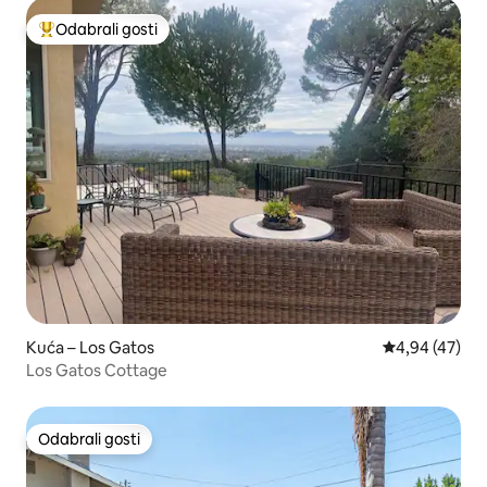
Odabrali gosti
Među najviše rangiranima s oznakom „Odabrali gosti”
Kuća – Los Gatos
Prosječna ocje
4,94 (47)
Los Gatos Cottage
Odabrali gosti
Odabrali gosti