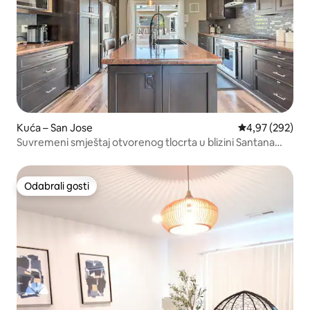
Kuća – San Jose
Prosječna ocjen
4,97 (292)
Suvremeni smještaj otvorenog tlocrta u blizini Santana
Rowa
Odabrali gosti
Odabrali gosti