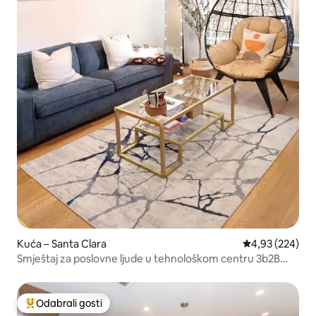
Kuća – Santa Clara
Prosječna ocjen
4,93 (224)
Smještaj za poslovne ljude u tehnološkom centru 3b2B
blizu SJC-a
Odabrali gosti
Među najviše rangiranima s oznakom „Odabrali gosti”