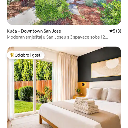
Kuća – Downtown San Jose
Prosječna
5 (3)
Moderan smještaj u San Joseu s 3 spavaće sobe i 2
kupaonice u blizini centra grada i SJSU-a
Odabrali gosti
Među najviše rangiranima s oznakom „Odabrali gosti”