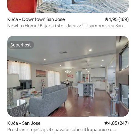
Kuća – Downtown San Jose
Prosječna ocjen
4,95 (169)
NewLuxHome! Bilijarski stol! Jacuzzi! U samom srcu San
Josea
Superhost
Superhost
Kuća – San Jose
Prosječna ocjen
4,85 (247)
Prostrani smještaj s 4 spavaće sobe i 4 kupaonice u
samom srcu San Josea!