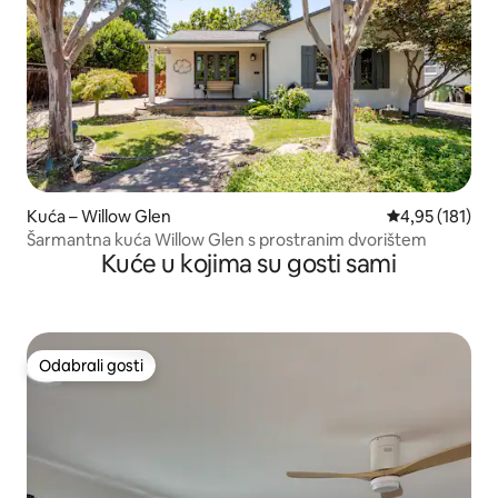
Kuća – Willow Glen
Prosječna ocjen
4,95 (181)
Šarmantna kuća Willow Glen s prostranim dvorištem
Kuće u kojima su gosti sami
Odabrali gosti
Odabrali gosti