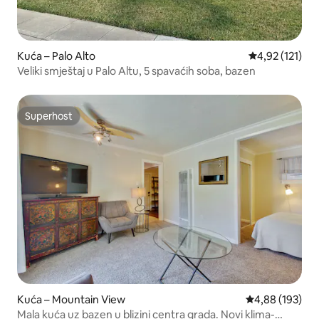
Kuća – Palo Alto
Prosječna ocje
4,92 (121)
Veliki smještaj u Palo Altu, 5 spavaćih soba, bazen
Superhost
Superhost
Kuća – Mountain View
Prosječna ocjen
4,88 (193)
Mala kuća uz bazen u blizini centra grada. Novi klima-