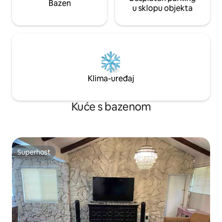
Bazen
u sklopu objekta
Klima-uređaj
Kuće s bazenom
Superhost
Superhost