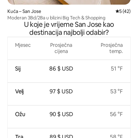
Kuća – San Jose
Prosječna 
5 (42)
Moderan 3Bd/2Ba u blizini Big Tech & Shopping
U koje je vrijeme San Jose kao
destinacija najbolji odabir?
Mjesec
Prosječna
Prosječna
cijena
temp.
Sij
86 $ USD
51 °F
Velj
97 $ USD
53 °F
Ožu
90 $ USD
56 °F
Tra
89 $ USD
58 °F