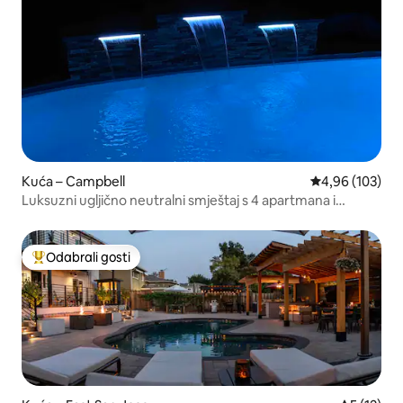
Kuća – Campbell
Prosječna ocjen
4,96 (103)
Luksuzni ugljično neutralni smještaj s 4 apartmana i
bazenom
Odabrali gosti
Među najviše rangiranima s oznakom „Odabrali gosti”