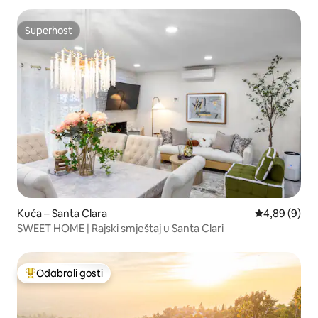
parkiralište
Superhost
Superhost
Kuća – Santa Clara
Prosječna ocj
4,89 (9)
SWEET HOME | Rajski smještaj u Santa Clari
Odabrali gosti
Među najviše rangiranima s oznakom „Odabrali gosti”