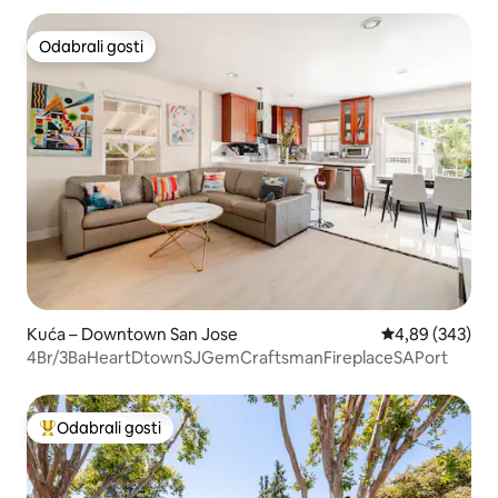
Odabrali gosti
Odabrali gosti
Kuća – Downtown San Jose
Prosječna ocjen
4,89 (343)
4Br/3BaHeartDtownSJGemCraftsmanFireplaceSAPort
Odabrali gosti
Među najviše rangiranima s oznakom „Odabrali gosti”