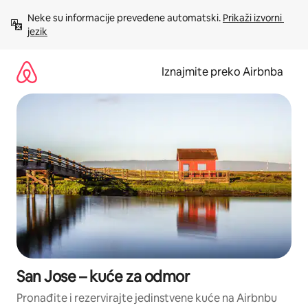
Prijeđi
Neke su informacije prevedene automatski. 
Prikaži izvorni 
na
jezik
sadržaj
Iznajmite preko Airbnba
San Jose – kuće za odmor
Pronađite i rezervirajte jedinstvene kuće na Airbnbu