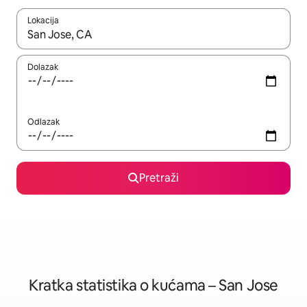
Lokacija
Kada budu dostupni rezultati, moći ćete ih pregledati koristeći
Dolazak
Odlazak
Pretraži
Kratka statistika o kućama – San Jose