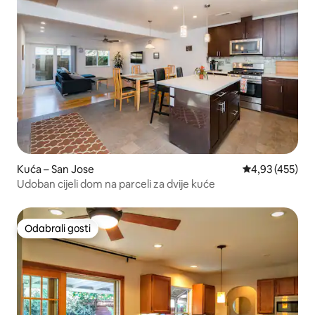
Kuća – San Jose
Prosječna ocjen
4,93 (455)
Udoban cijeli dom na parceli za dvije kuće
Odabrali gosti
Odabrali gosti