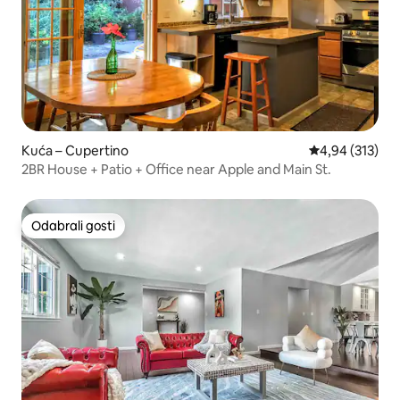
Kuća – Cupertino
Prosječna ocjen
4,94 (313)
2BR House + Patio + Office near Apple and Main St.
Odabrali gosti
Odabrali gosti