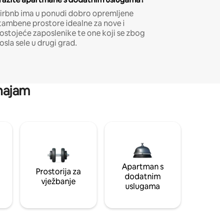
irbnb ima u ponudi dobro opremljene
tambene prostore idealne za nove i
ostojeće zaposlenike te one koji se zbog
osla sele u drugi grad.
 najam
Apartman s
Prostorija za
dodatnim
vježbanje
uslugama