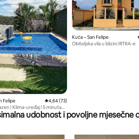
, recenzija: 110
Kuća – San Felipe
Obiteljska vila u blizini IRTRA-e
n Felipe
Prosječna ocjena: 4,64/5, recenzija: 73
4,64 (73)
azen | Klima-uređaj | 5 minuta
imalna udobnost i povoljne mjesečne c
igurno