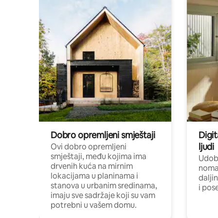
Dobro opremljeni smještaji
Digit
ljudi
Ovi dobro opremljeni
smještaji, među kojima ima
Udobn
drvenih kuća na mirnim
nomad
lokacijama u planinama i
dalji
stanova u urbanim sredinama,
i pos
imaju sve sadržaje koji su vam
potrebni u vašem domu.