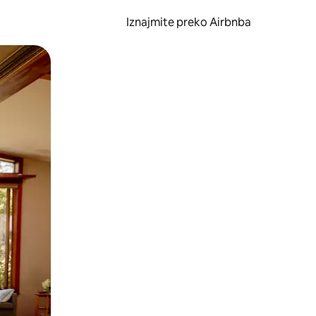
Iznajmite preko Airbnba
li prelaskom prstom po zaslonu.