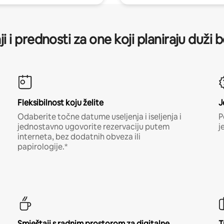
ji i prednosti za one koji planiraju duži 
Fleksibilnost koju želite
J
Odaberite točne datume useljenja i iseljenja i
P
jednostavno ugovorite rezervaciju putem
j
interneta, bez dodatnih obveza ili
papirologije.*
Smještaji s radnim prostorom za digitalne
T