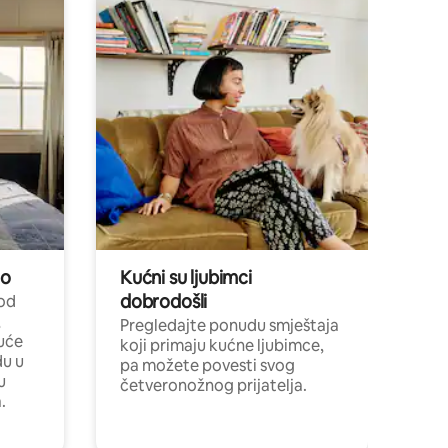
no
Kućni su ljubimci
dobrodošli
 od
,
Pregledajte ponudu smještaja
uće
koji primaju kućne ljubimce,
du u
pa možete povesti svog
u
četveronožnog prijatelja.
.