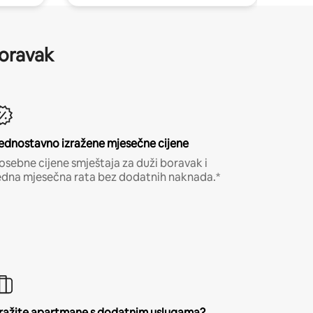
boravak
ednostavno izražene mjesečne cijene
osebne cijene smještaja za duži boravak i
edna mjesečna rata bez dodatnih naknada.*
ražite apartmane s dodatnim uslugama?