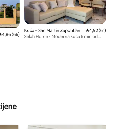
Kuća – San Martín Zapotitlán
Prosječna ocjena: 4,92
4,92 (61)
Prosječna ocjena: 4,86/5, recenzija: 65
4,86 (65)
Selah Home • Moderna kuća 5 min od
IRTRA-e.
ijene