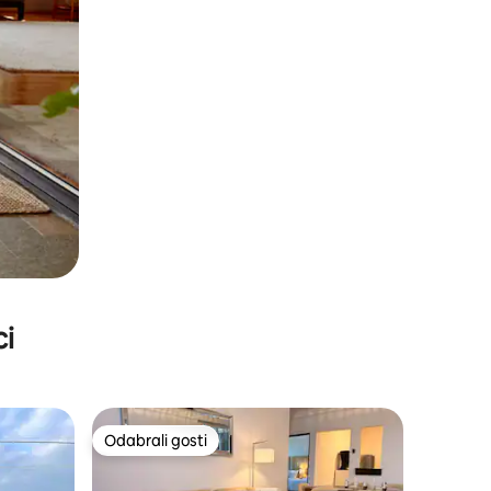
ci
Odabrali gosti
Odabrali gosti