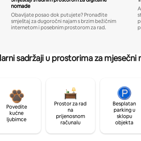
nomade
A
Obavljate posao dok putujete? Pronađite
s
smještaj za dugoročni najam s brzim bežičnim
p
internetom i posebnim prostorom za rad.
p
arni sadržaji u prostorima za mjesečni
Prostor za rad
Besplatan
Povedite
na
parking u
kućne
prijenosnom
sklopu
ljubimce
računalu
objekta