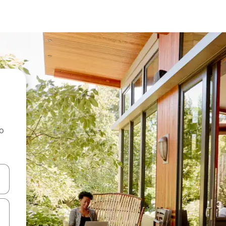
ao
dati koristeći se strelicama prema gore i prema dolje, kao i dodirom i