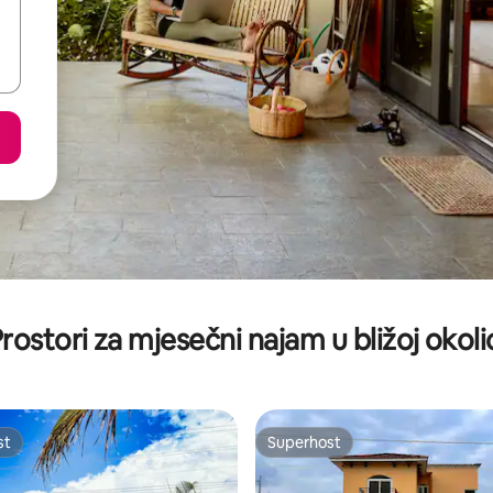
rostori za mjesečni najam u bližoj okoli
st
Superhost
st
Superhost