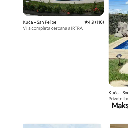
Kuća – San Felipe
Prosječna ocjena: 4,9/5
4,9 (110)
Villa completa cercana a IRTRA
Kuća – Sa
Privatni b
Maks
IRTRA | S