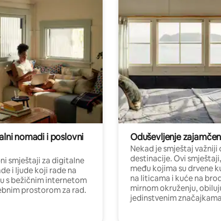
alni nomadi i poslovni
Oduševljenje zajamče
Nekad je smještaj važniji
destinacije. Ovi smještaji
i smještaji za digitalne
među kojima su drvene k
e i ljude koji rade na
na liticama i kuće na bro
nu s bežičnim internetom
mirnom okruženju, obiluj
ebnim prostorom za rad.
jedinstvenim značajkama