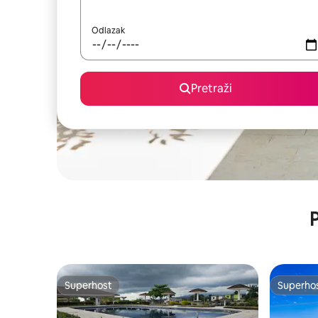
Odlazak
Pretraži
P
Superhost
Superho
Superhost
Superho