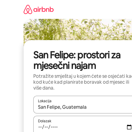
Prijeđi
na
sadržaj
San Felipe: prostori za
mjesečni najam
Potražite smještaj u kojem ćete se osjećati k
kod kuće kad planirate boravak od mjesec ili
više dana.
Lokacija
Kada budu dostupni rezultati, moći ćete ih pregle
Dolazak