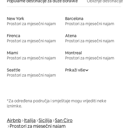
Popularne destinacije za duže boravke
Obližnje destinacije
New York
Barcelona
Prostori za mjesečni najam
Prostori za mjesečni najam
Firenca
Atena
Prostori za mjesečni najam
Prostori za mjesečni najam
Miami
Montreal
Prostori za mjesečni najam
Prostori za mjesečni najam
Seattle
Prikaži više
Prostori za mjesečni najam
*Za određena područja i smještaje mogu vrijediti neke
iznimke.
Airbnb
Italija
Sicilija
San Ciro
Prostori za mjesečni najam