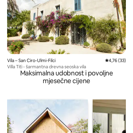
Vila – San Ciro-Ulmi-Filci
Prosječna ocje
4,76 (33)
Villa Titì - šarmantna drevna seoska vila
Maksimalna udobnost i povoljne
mjesečne cijene