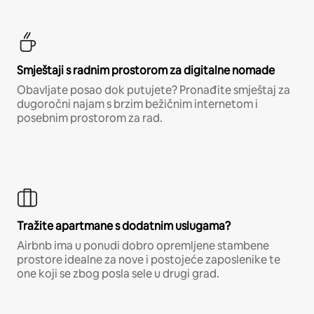
Smještaji s radnim prostorom za digitalne nomade
Obavljate posao dok putujete? Pronađite smještaj za
dugoročni najam s brzim bežičnim internetom i
posebnim prostorom za rad.
Tražite apartmane s dodatnim uslugama?
Airbnb ima u ponudi dobro opremljene stambene
prostore idealne za nove i postojeće zaposlenike te
one koji se zbog posla sele u drugi grad.