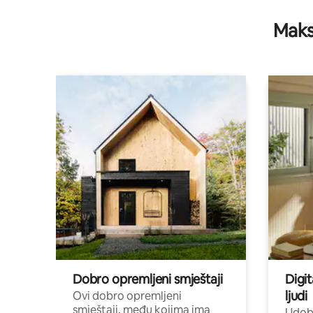
Maks
Dobro opremljeni smještaji
Digit
ljudi
Ovi dobro opremljeni
smještaji, među kojima ima
Udobn