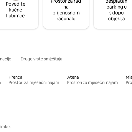
Prostor za rad
Besplatan
Povedite
na
parking u
kućne
prijenosnom
sklopu
ljubimce
računalu
objekta
inacije
Druge vrste smještaja
Firenca
Atena
Mi
m
Prostori za mjesečni najam
Prostori za mjesečni najam
Pro
nimke.