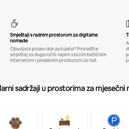
Smještaji s radnim prostorom za digitalne
T
nomade
A
Obavljate posao dok putujete? Pronađite
s
smještaj za dugoročni najam s brzim bežičnim
p
internetom i posebnim prostorom za rad.
p
arni sadržaji u prostorima za mjesečni