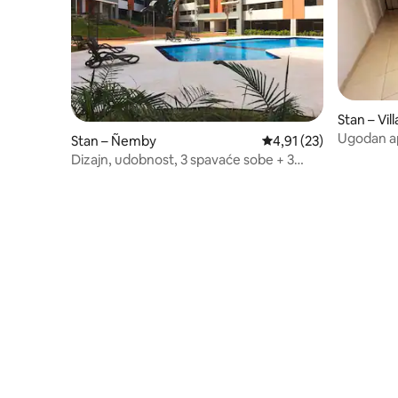
Stan – Vill
Ugodan a
Stan – Ñemby
Prosječna ocjena: 4,91/
4,91 (23)
Dizajn, udobnost, 3 spavaće sobe + 3
kupaonice