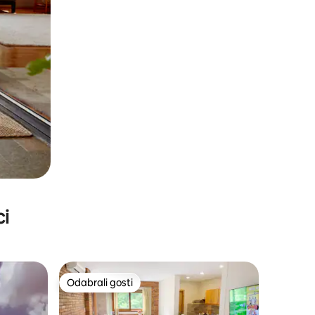
ci
Odabrali gosti
Odabrali gosti