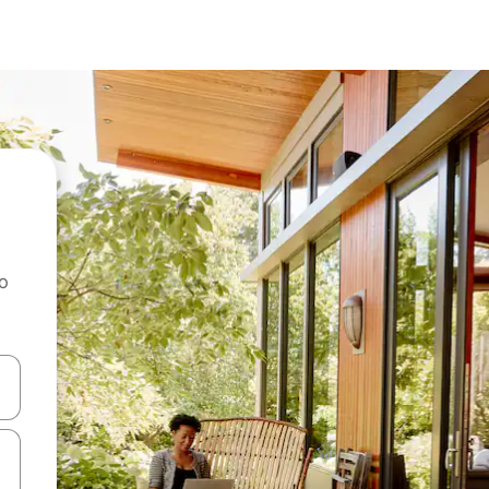
ao
dati koristeći se strelicama prema gore i prema dolje, kao i dodirom i