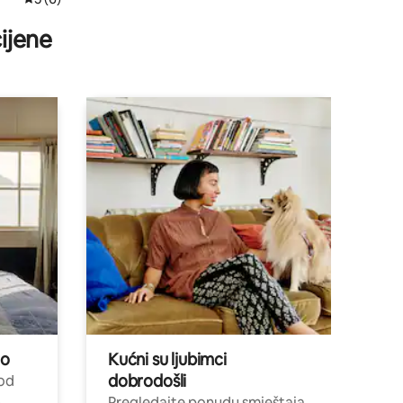
ijene
no
Kućni su ljubimci
dobrodošli
 od
,
Pregledajte ponudu smještaja