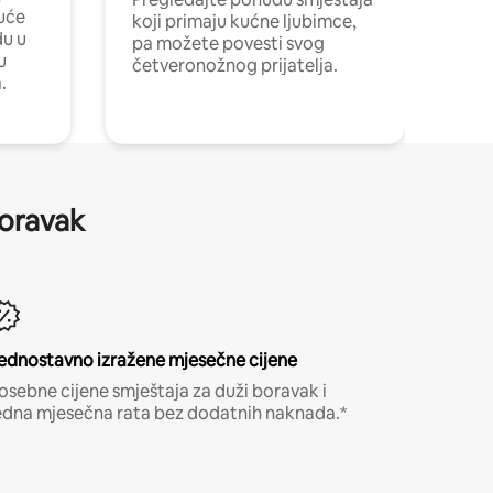
uće
koji primaju kućne ljubimce,
du u
pa možete povesti svog
u
četveronožnog prijatelja.
.
boravak
ednostavno izražene mjesečne cijene
osebne cijene smještaja za duži boravak i
edna mjesečna rata bez dodatnih naknada.*