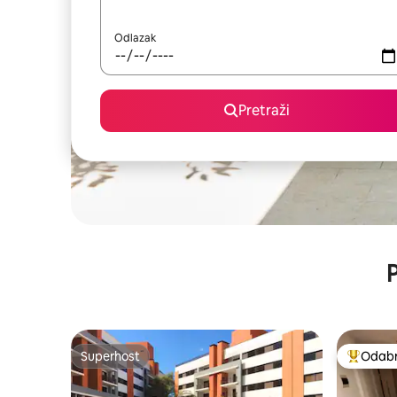
Odlazak
Pretraži
P
Superhost
Odabra
Superhost
Među naj