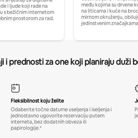
među kojima su drvene k
e i ljude koji rade na
na liticama i kuće na bro
nu s bežičnim internetom
mirnom okruženju, obiluj
ebnim prostorom za rad.
jedinstvenim značajkama
ji i prednosti za one koji planiraju duži 
Fleksibilnost koju želite
J
Odaberite točne datume useljenja i iseljenja i
P
jednostavno ugovorite rezervaciju putem
j
interneta, bez dodatnih obveza ili
papirologije.*