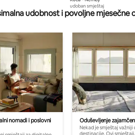
udoban smještaj
imalna udobnost i povoljne mjesečne c
alni nomadi i poslovni
Oduševljenje zajamče
Nekad je smještaj važniji
destinacije. Ovi smještaji
i smještaji za digitalne