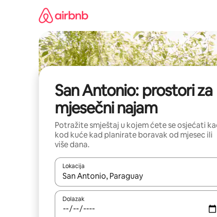
Prijeđi
na
sadržaj
San Antonio: prostori za
mjesečni najam
Potražite smještaj u kojem ćete se osjećati k
kod kuće kad planirate boravak od mjesec ili
više dana.
Lokacija
Kada budu dostupni rezultati, moći ćete ih pregle
Dolazak