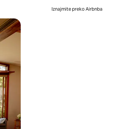
Iznajmite preko Airbnba
li prelaskom prstom po zaslonu.