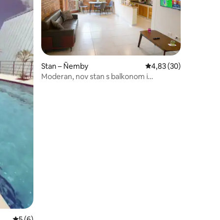
Stan – Ñemby
Prosječna ocjena: 4,83
4,83 (30)
Moderan, nov stan s balkonom i
parkirnim mjestom
Prosječna ocjena: 5/5, recenzija: 6
5 (6)