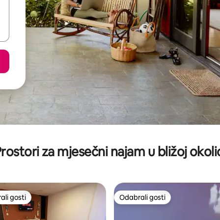
rostori za mjesečni najam u bližoj okoli
li gosti
Odabrali gosti
više rangiranima s oznakom „Odabrali gosti”
Odabrali gosti