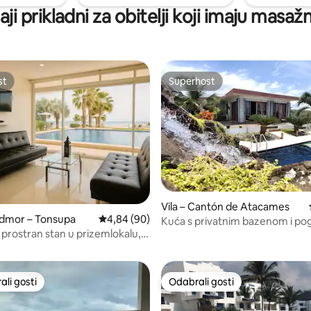
ji prikladni za obitelji koji imaju masa
st
Superhost
st
Superhost
Vila – Cantón de Atacames
odmor – Tonsupa
Prosječna ocjena: 4,84/5, recenzija: 90
4,84 (90)
Kuća s privatnim bazenom i po
5, recenzija: 53
prostran stan u prizemlokalu,
ocean u Atacamesu
laža na par koraka
li gosti
Odabrali gosti
više rangiranima s oznakom „Odabrali gosti”
Odabrali gosti