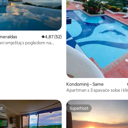
5, recenzija: 40
meraldas
Prosječna ocjena: 4,87/5, recenzija: 52
4,87 (52)
ni smještaj s pogledom na
asa Blanci
Kondominij – Same
Apartman s 3 spavaće sobe i kl
uređajem u Casa Blanci
st
Superhost
st
Superhost