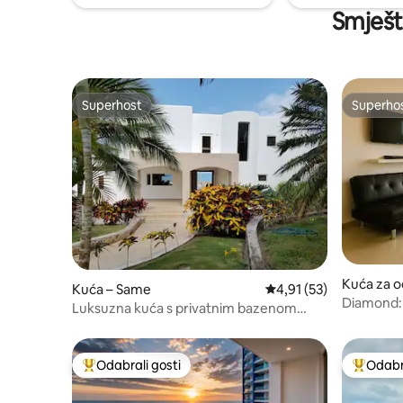
Smješta
Superhost
Superho
Superhost
Superho
Kuća za 
Kuća – Same
Prosječna ocjena: 4,91/
4,91 (53)
Diamond: 
Luksuzna kuća s privatnim bazenom
bazen i p
Casa Blanca Same
Odabrali gosti
Odabra
Među najviše rangiranima s oznakom „Odabrali gosti”
Među naj