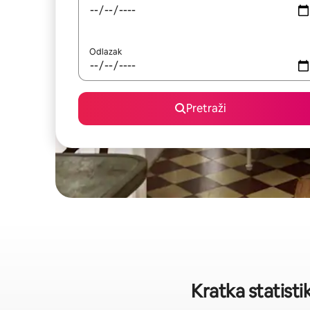
Odlazak
Pretraži
Kratka statisti