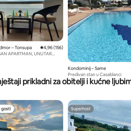
, recenzija: 304
odmor – Tonsupa
Prosječna ocjena: 4,96/5, recenzija: 156
4,96 (156)
SAN APARTMAN, UNUTAR
 PLAYA ALMENDRO"
Kondominij – Same
Predivan stan u Casablanci
eštaji prikladni za obitelji i kućne ljub
 gosti
Superhost
 gosti
Superhost