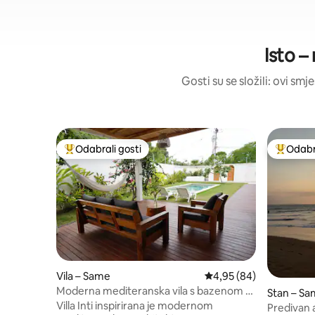
Isto –
Gosti su se složili: ovi smj
Odabrali gosti
Odabra
Među najviše rangiranima s oznakom „Odabrali gosti”
Među naj
Vila – Same
Prosječna ocjena: 4,95/
4,95 (84)
Moderna mediteranska vila s bazenom u
Stan – S
Casablanci
Villa Inti inspirirana je modernom
Predivan 