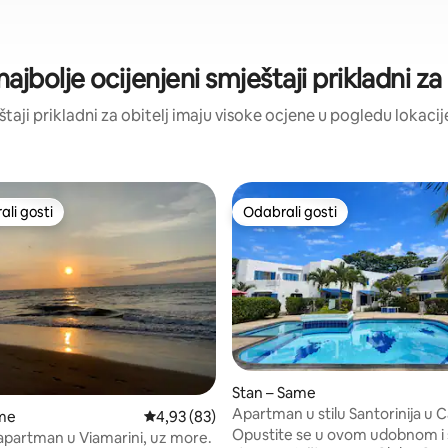
 najbolje ocijenjeni smještaji prikladni za 
eštaji prikladni za obitelj imaju visoke ocjene u pogledu lokacije
li gosti
Odabrali gosti
više rangiranima s oznakom „Odabrali gosti”
Odabrali gosti
5, recenzija: 84
Stan – Same
Apartman u stilu Santorinija u 
ame
Prosječna ocjena: 4,93/5, recenzija: 83
4,93 (83)
Blanca Same
Opustite se u ovom udobnom i 
apartman u Viamarini, uz more.