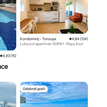
Kondominij – Tonsupa
Prosječna ocjena: 4,84/
4,84 (124)
Luksuzni apartman 103PA1 · Playa Azul
Prosječna ocjena: 4,93/5, recenzija: 15
4,93 (15)
imce
Odabrali gosti
Odabrali gosti