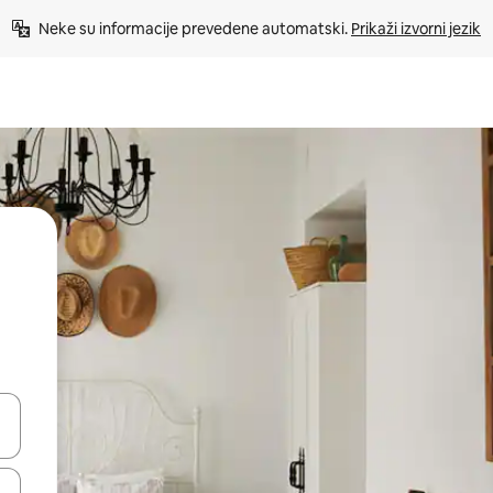
Neke su informacije prevedene automatski. 
Prikaži izvorni jezik
dati koristeći se strelicama prema gore i prema dolje, kao i dodirom i