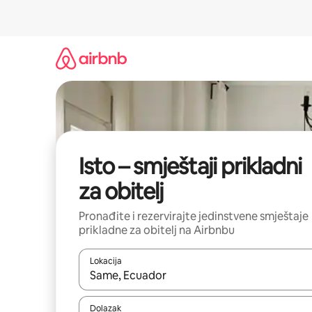
Prijeđi
na
sadržaj
Isto – smještaji prikladni
za obitelj
Pronađite i rezervirajte jedinstvene smještaje
prikladne za obitelj na Airbnbu
Lokacija
Kada budu dostupni rezultati, moći ćete ih pregle
Dolazak