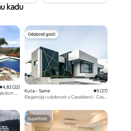
žnu kadu
Odabrali gosti
Odabrali gosti
Prosječna ocjena: 4,82/5, recenzija: 22
4,82 (22)
Kuća – Same
Prosječna ocjena: 5
5 (27)
gledom na
Elegancija i udobnost u Casablanci - Casa
Nueva
Superhost
Superhost