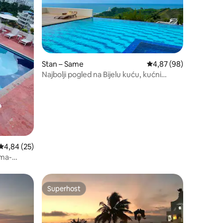
Stan – Same
Prosječna ocjena: 4,87
4,87 (98)
Najbolji pogled na Bijelu kuću, kućni
ljubimci su dobrodošli, područje za roštilj
Prosječna ocjena: 4,84/5, recenzija: 25
4,84 (25)
ima-
Superhost
Superhost