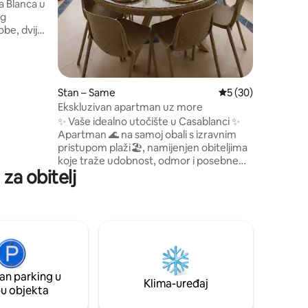
 Blanca u
ručnicim
og
Pametni i
obe, dvije
agovaonicu
đaje u
ilatore u
e za
Stan – Same
Prosječna ocjena: 5
5 (30)
ristup
Ekskluzivan apartman uz more
plažu.
✨ Vaše idealno utočište u Casablanci ✨
aže,
Apartman 🌊 na samoj obali s izravnim
živanje u
pristupom plaži🏖️, namijenjen obiteljima
koje traže udobnost, odmor i posebne
 za obitelj
trenutke. Uživajte u 3 spavaće sobe🛏️, 3
potpune kupaonice🚿, opremljenoj
kuhinji, dnevnom boravku👩‍🍳🛋️,
balkonu za objedovanje na otvorenom🍽️,
50-inčnom TV-u📺, pametnoj bravi🔐,
bazenu🏊‍♀️, parkiralištu za 1 vozilo 🚗 i
zaštiti 0 – 24🛡️. Obiteljska 💫 atmosfera,
mirno i bez zabava, za uživanje u
an parking u
potpunom skladu.
Klima-uređaj
pu objekta