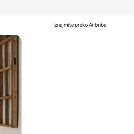
Iznajmite preko Airbnba
li prelaskom prstom po zaslonu.