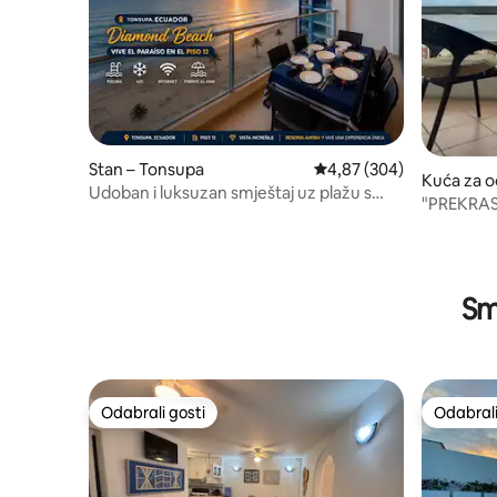
Stan – Tonsupa
Prosječna ocjena: 4,87/5
4,87 (304)
Kuća za 
Udoban i luksuzan smještaj uz plažu s
"PREKRA
pogledom na more
RESORTA
Smj
Odabrali gosti
Odabrali
Odabrali gosti
Odabrali