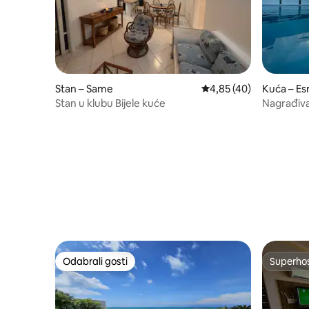
Stan – Same
Prosječna ocjena: 4,85/
4,85 (40)
Kuća – Es
Stan u klubu Bijele kuće
Nagrađiva
ocean u C
Odabrali gosti
Superho
Odabrali gosti
Superho