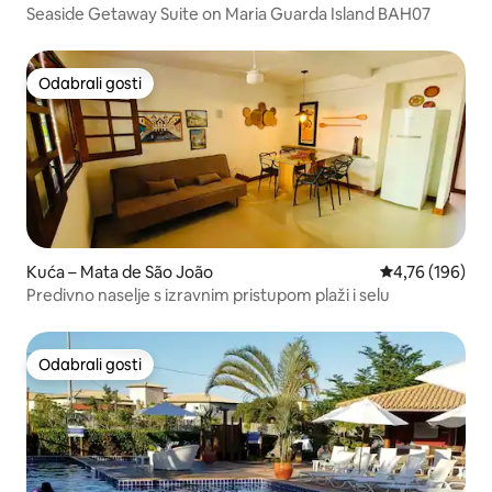
Seaside Getaway Suite on Maria Guarda Island BAH07
Odabrali gosti
Odabrali gosti
Kuća – Mata de São João
Prosječna ocjen
4,76 (196)
Predivno naselje s izravnim pristupom plaži i selu
Odabrali gosti
Odabrali gosti