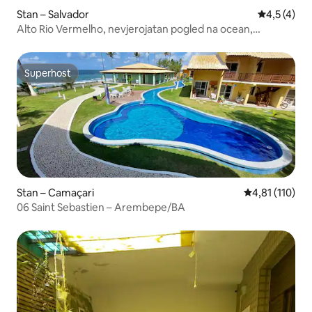
Stan – Salvador
Prosječna o
4,5 (4)
Alto Rio Vermelho, nevjerojatan pogled na ocean,
premium
Superhost
Superhost
Stan – Camaçari
Prosječna ocje
4,81 (110)
06 Saint Sebastien – Arembepe/BA