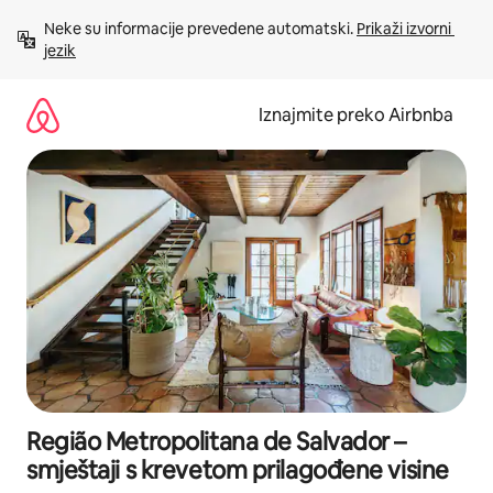
Prijeđi
Neke su informacije prevedene automatski. 
Prikaži izvorni 
na
jezik
sadržaj
Iznajmite preko Airbnba
Região Metropolitana de Salvador –
smještaji s krevetom prilagođene visine