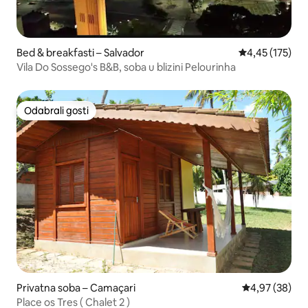
Bed & breakfasti – Salvador
Prosječna ocjen
4,45 (175)
Vila Do Sossego's B&B, soba u blizini Pelourinha
Odabrali gosti
Odabrali gosti
Privatna soba – Camaçari
Prosječna ocje
4,97 (38)
Place os Tres ( Chalet 2 )