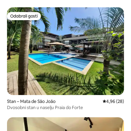
Odabrali gosti
Odabrali gosti
Stan – Mata de São João
Prosječna ocje
4,96 (28)
Dvosobni stan u naselju Praia do Forte