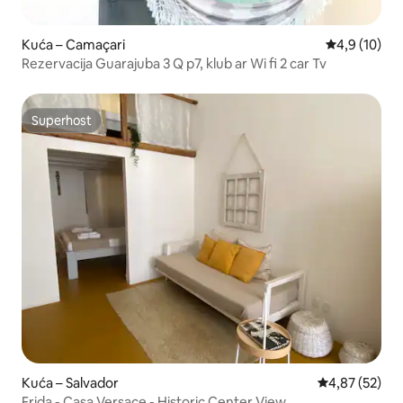
Kuća – Camaçari
Prosječna ocj
4,9 (10)
Rezervacija Guarajuba 3 Q p7, klub ar Wi fi 2 car Tv
Superhost
Superhost
Kuća – Salvador
Prosječna ocje
4,87 (52)
Frida - Casa Versace - Historic Center View