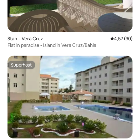
Stan – Vera Cruz
Prosječna ocje
4,57 (30)
Flat in paradise - Island in Vera Cruz/Bahia
Superhost
Superhost