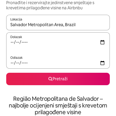
Pronađite i rezervirajte jedinstvene smještaje s
krevetima prilagođene visine na Airbnbu
Lokacija
Kada budu dostupni rezultati, moći ćete ih pregledati koristeći
Dolazak
Odlazak
Pretraži
Região Metropolitana de Salvador –
najbolje ocijenjeni smještaji s krevetom
prilagođene visine