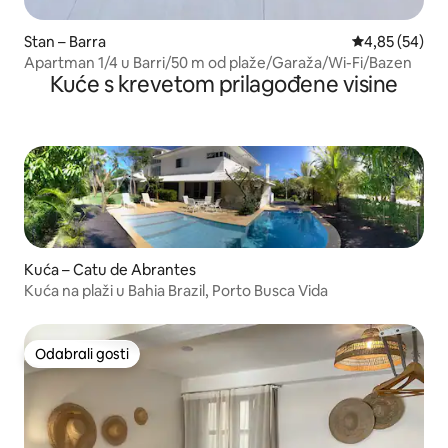
Stan – Barra
Prosječna ocje
4,85 (54)
Apartman 1/4 u Barri/50 m od plaže/Garaža/Wi-Fi/Bazen
Kuće s krevetom prilagođene visine
Kuća – Catu de Abrantes
Kuća na plaži u Bahia Brazil, Porto Busca Vida
Odabrali gosti
Odabrali gosti