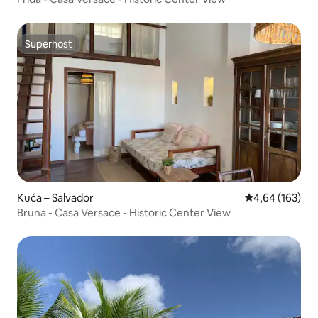
Superhost
Superhost
Kuća – Salvador
Prosječna ocjen
4,64 (163)
Bruna - Casa Versace - Historic Center View