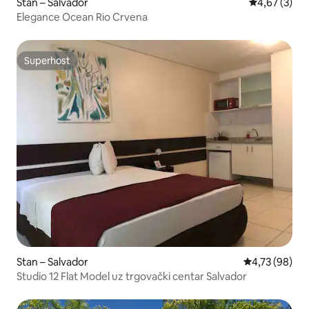
Stan – Salvador
Prosječna ocj
4,67 (3)
Elegance Ocean Rio Crvena
Superhost
Superhost
Stan – Salvador
Prosječna ocje
4,73 (98)
Studio 12 Flat Model uz trgovački centar Salvador