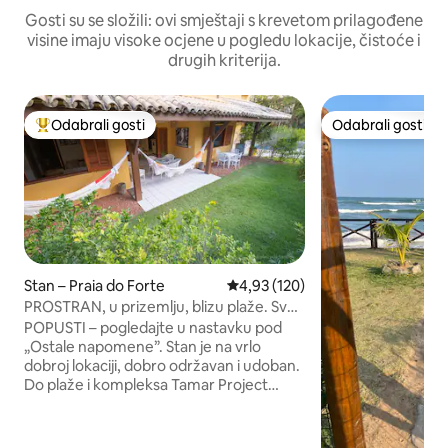
Gosti su se složili: ovi smještaji s krevetom prilagođene
visine imaju visoke ocjene u pogledu lokacije, čistoće i
drugih kriterija.
Odabrali gosti
Odabrali gosti
Među najviše rangiranima s oznakom „Odabrali gosti”
Odabrali gosti
Stan – Praia do Forte
Prosječna ocjena: 4,93/5, recenz
4,93 (120)
PROSTRAN, u prizemlju, blizu plaže. Sve
se obavlja pješice.
POPUSTI – pogledajte u nastavku pod
„Ostale napomene”. Stan je na vrlo
dobroj lokaciji, dobro održavan i udoban.
Do plaže i kompleksa Tamar Project
potrebno je 5 minuta hoda, a do sela u
kojem se nalaze restorani, ljekarne,
supermarket, trgovine itd. potrebno je 2