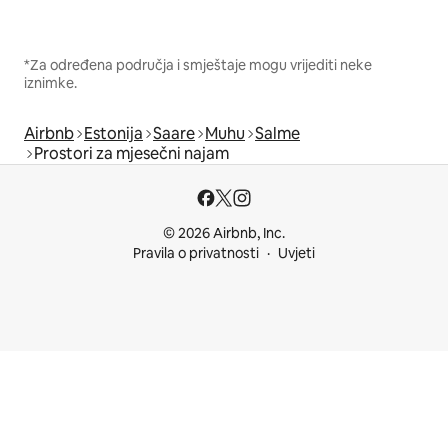
*Za određena područja i smještaje mogu vrijediti neke
iznimke.
Airbnb
Estonija
Saare
Muhu
Salme
Prostori za mjesečni najam
© 2026 Airbnb, Inc.
Pravila o privatnosti
Uvjeti