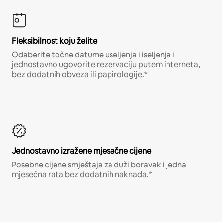
Fleksibilnost koju želite
Odaberite točne datume useljenja i iseljenja i
jednostavno ugovorite rezervaciju putem interneta,
bez dodatnih obveza ili papirologije.*
Jednostavno izražene mjesečne cijene
Posebne cijene smještaja za duži boravak i jedna
mjesečna rata bez dodatnih naknada.*