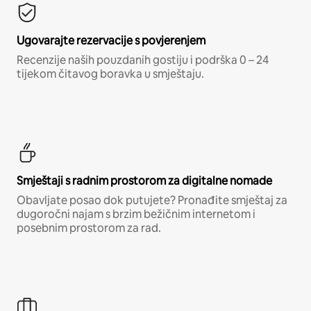
Ugovarajte rezervacije s povjerenjem
Recenzije naših pouzdanih gostiju i podrška 0 – 24
tijekom čitavog boravka u smještaju.
Smještaji s radnim prostorom za digitalne nomade
Obavljate posao dok putujete? Pronađite smještaj za
dugoročni najam s brzim bežičnim internetom i
posebnim prostorom za rad.