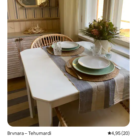
Brvnara – Tehumardi
Prosječna ocje
4,95 (20)