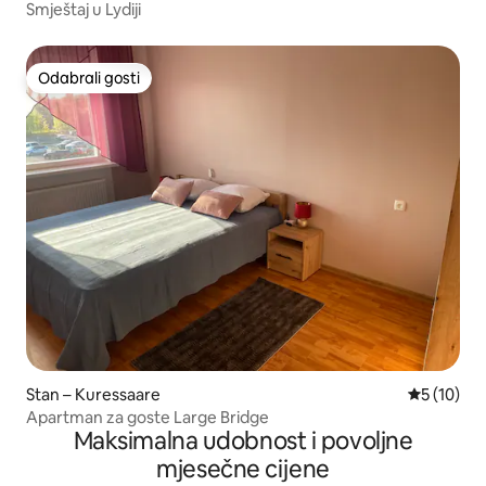
Smještaj u Lydiji
Odabrali gosti
Odabrali gosti
Stan – Kuressaare
Prosječna 
5 (10)
Apartman za goste Large Bridge
Maksimalna udobnost i povoljne
mjesečne cijene