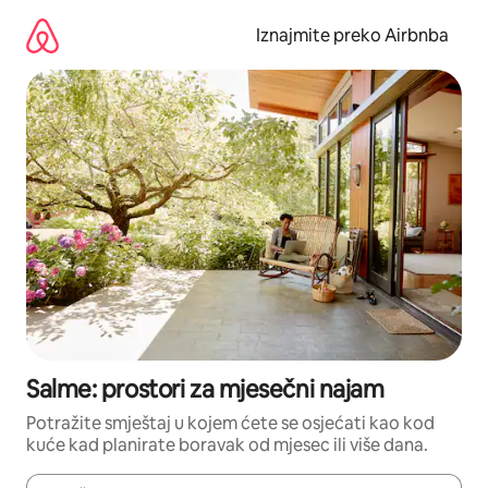
Prijeđi
na
Iznajmite preko Airbnba
sadržaj
Salme: prostori za mjesečni najam
Potražite smještaj u kojem ćete se osjećati kao kod
kuće kad planirate boravak od mjesec ili više dana.