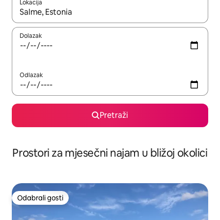
Lokacija
Kada budu dostupni rezultati, moći ćete ih pregledati koristeći
Dolazak
Odlazak
Pretraži
Prostori za mjesečni najam u bližoj okolici
Odabrali gosti
Odabrali gosti