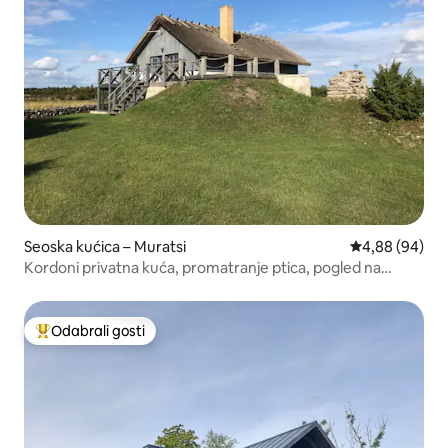
Seoska kućica – Muratsi
Prosječna ocje
4,88 (94)
Kordoni privatna kuća, promatranje ptica, pogled na
more!
Odabrali gosti
Među najviše rangiranima s oznakom „Odabrali gosti”