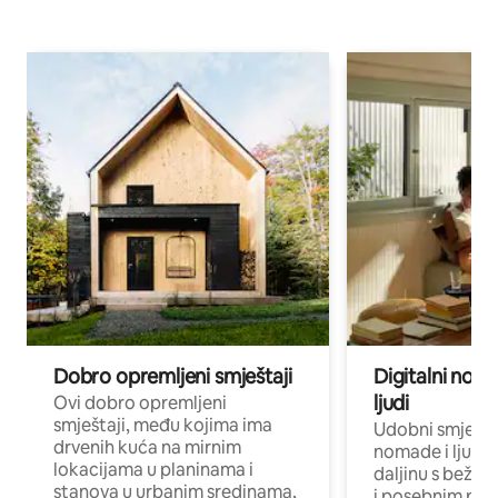
Dobro opremljeni smještaji
Digitalni noma
ljudi
Ovi dobro opremljeni
smještaji, među kojima ima
Udobni smještaj
drvenih kuća na mirnim
nomade i ljude 
lokacijama u planinama i
daljinu s bežič
stanova u urbanim sredinama,
i posebnim pro