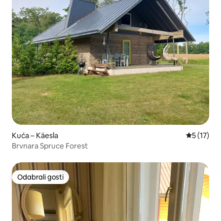
Kuća – Käesla
Prosječna 
5 (17)
Brvnara Spruce Forest
Odabrali gosti
Odabrali gosti