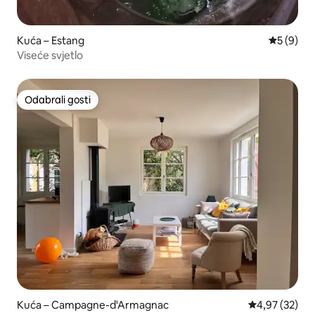
Kuća – Estang
Prosječna
5 (9)
Viseće svjetlo
Odabrali gosti
Odabrali gosti
Kuća – Campagne-d'Armagnac
Prosječna ocje
4,97 (32)