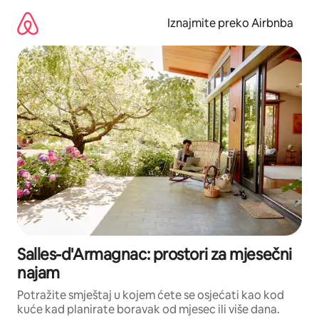
Prijeđi
na
Iznajmite preko Airbnba
sadržaj
Salles-d'Armagnac: prostori za mjesečni
najam
Potražite smještaj u kojem ćete se osjećati kao kod
kuće kad planirate boravak od mjesec ili više dana.