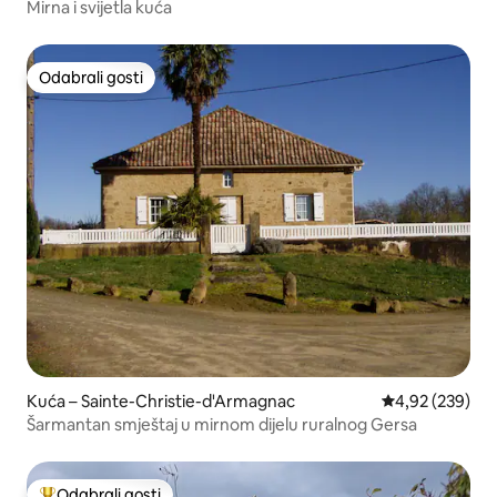
Mirna i svijetla kuća
Odabrali gosti
Odabrali gosti
Kuća – Sainte-Christie-d'Armagnac
Prosječna ocjen
4,92 (239)
Šarmantan smještaj u mirnom dijelu ruralnog Gersa
Odabrali gosti