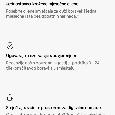
Jednostavno izražene mjesečne cijene
Posebne cijene smještaja za duži boravak i jedna
mjesečna rata bez dodatnih naknada.*
Ugovarajte rezervacije s povjerenjem
Recenzije naših pouzdanih gostiju i podrška 0 – 24
tijekom čitavog boravka u smještaju.
Smještaji s radnim prostorom za digitalne nomade
Obavljate posao dok putujete? Pronađite smještaj za