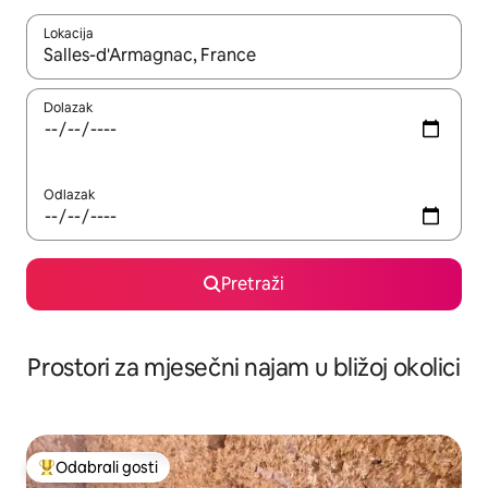
Lokacija
Kada budu dostupni rezultati, moći ćete ih pregledati koristeći
Dolazak
Odlazak
Pretraži
Prostori za mjesečni najam u bližoj okolici
Odabrali gosti
Među najviše rangiranima s oznakom „Odabrali gosti”