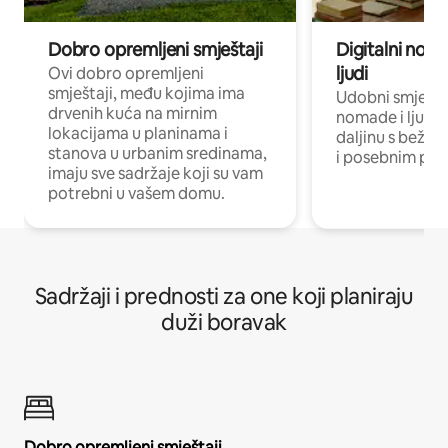
Dobro opremljeni smještaji
Digitalni noma
ljudi
Ovi dobro opremljeni
smještaji, među kojima ima
Udobni smještaj
drvenih kuća na mirnim
nomade i ljude 
lokacijama u planinama i
daljinu s bežič
stanova u urbanim sredinama,
i posebnim pro
imaju sve sadržaje koji su vam
potrebni u vašem domu.
Sadržaji i prednosti za one koji planiraju
duži boravak
Dobro opremljeni smještaji