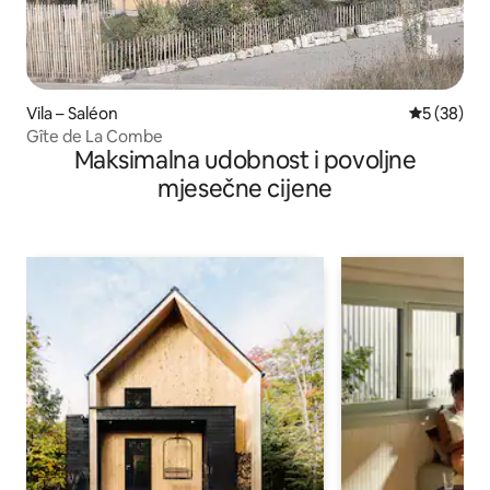
Vila – Saléon
Prosječna o
5 (38)
Gîte de La Combe
Maksimalna udobnost i povoljne
mjesečne cijene