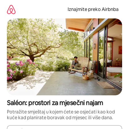
Prijeđi
na
Iznajmite preko Airbnba
sadržaj
Saléon: prostori za mjesečni najam
Potražite smještaj u kojem ćete se osjećati kao kod
kuće kad planirate boravak od mjesec ili više dana.