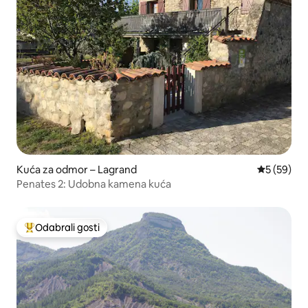
Kuća za odmor – Lagrand
Prosječna o
5 (59)
Penates 2: Udobna kamena kuća
Odabrali gosti
Među najviše rangiranima s oznakom „Odabrali gosti”