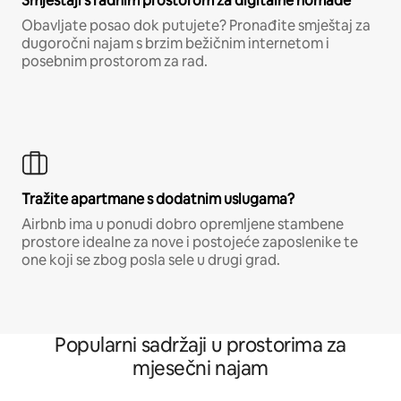
Smještaji s radnim prostorom za digitalne nomade
Obavljate posao dok putujete? Pronađite smještaj za
dugoročni najam s brzim bežičnim internetom i
posebnim prostorom za rad.
Tražite apartmane s dodatnim uslugama?
Airbnb ima u ponudi dobro opremljene stambene
prostore idealne za nove i postojeće zaposlenike te
one koji se zbog posla sele u drugi grad.
Popularni sadržaji u prostorima za
mjesečni najam