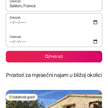
Lokacija
Kada budu dostupni rezultati, moći ćete ih pregledati koristeći
Dolazak
Odlazak
Pretraži
Prostori za mjesečni najam u bližoj okolici
Odabrali gosti
Među najviše rangiranima s oznakom „Odabrali gosti”