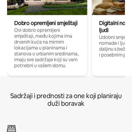
Dobro opremljeni smještaji
Digitalni noma
ljudi
Ovi dobro opremljeni
smještaji, među kojima ima
Udobni smještaj
drvenih kuća na mirnim
nomade i ljude 
lokacijama u planinama i
daljinu s bežič
stanova u urbanim sredinama,
i posebnim pro
imaju sve sadržaje koji su vam
potrebni u vašem domu.
Sadržaji i prednosti za one koji planiraju
duži boravak