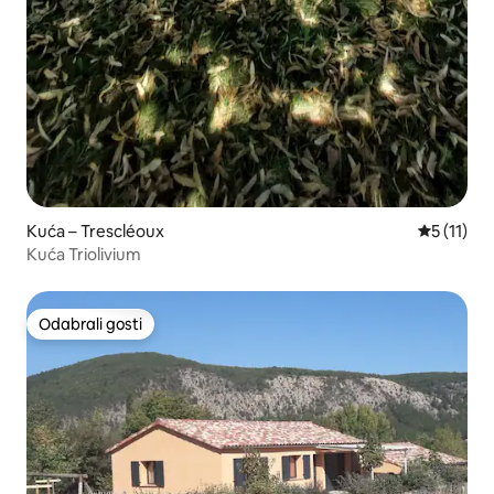
Kuća – Trescléoux
Prosječna 
5 (11)
Kuća Triolivium
Odabrali gosti
Odabrali gosti