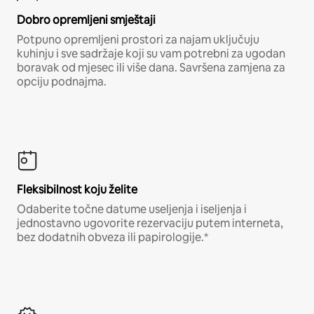
Dobro opremljeni smještaji
Potpuno opremljeni prostori za najam uključuju
kuhinju i sve sadržaje koji su vam potrebni za ugodan
boravak od mjesec ili više dana. Savršena zamjena za
opciju podnajma.
Fleksibilnost koju želite
Odaberite točne datume useljenja i iseljenja i
jednostavno ugovorite rezervaciju putem interneta,
bez dodatnih obveza ili papirologije.*