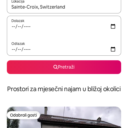
Lokacija
Kada budu dostupni rezultati, moći ćete ih pregledati koristeći
Dolazak
Odlazak
Pretraži
Prostori za mjesečni najam u bližoj okolici
Odabrali gosti
Odabrali gosti