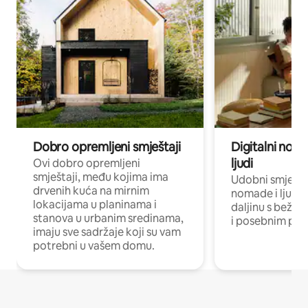
Dobro opremljeni smještaji
Digitalni noma
ljudi
Ovi dobro opremljeni
smještaji, među kojima ima
Udobni smještaj
drvenih kuća na mirnim
nomade i ljude 
lokacijama u planinama i
daljinu s bežič
stanova u urbanim sredinama,
i posebnim pro
imaju sve sadržaje koji su vam
potrebni u vašem domu.