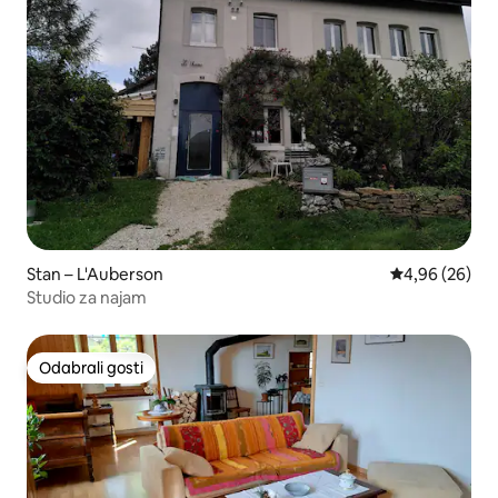
Stan – L'Auberson
Prosječna ocje
4,96 (26)
Studio za najam
Odabrali gosti
Odabrali gosti