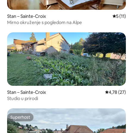
Stan – Sainte-Croix
Prosječna 
5 (11)
Mirno okruženje s pogledom na Alpe
Stan – Sainte-Croix
Prosječna ocje
4,78 (27)
Studio u prirodi
Superhost
Superhost