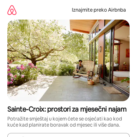
Prijeđi
na
Iznajmite preko Airbnba
sadržaj
Sainte-Croix: prostori za mjesečni najam
Potražite smještaj u kojem ćete se osjećati kao kod
kuće kad planirate boravak od mjesec ili više dana.