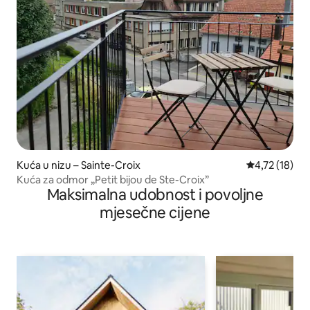
Kuća u nizu – Sainte-Croix
Prosječna ocj
4,72 (18)
Kuća za odmor „Petit bijou de Ste-Croix”
Maksimalna udobnost i povoljne
mjesečne cijene