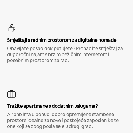
Smještaji s radnim prostorom za digitalne nomade
Obavljate posao dok putujete? Pronađite smještaj za
dugoročni najam s brzim bežičnim internetom i
posebnim prostorom za rad.
Tražite apartmane s dodatnim uslugama?
Airbnb ima u ponudi dobro opremljene stambene
prostore idealne za nove i postojeće zaposlenike te
one koji se zbog posla sele u drugi grad.